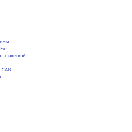
темы
Ex-
с этикеткой
й CAB
ю
а