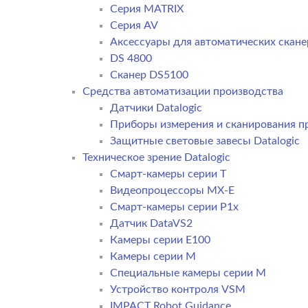
Серия MATRIX
Серия AV
Аксессуары для автоматических сканер
DS 4800
Сканер DS5100
Средства автоматизации производства
Датчики Datalogic
Приборы измерения и сканирования пр
Защитные световые завесы Datalogic
Техническое зрение Datalogic
Смарт-камеры серии T
Видеопроцессоры MX-E
Смарт-камеры серии P1x
Датчик DataVS2
Камеры серии E100
Камеры серии M
Специальные камеры серии M
Устройство контроля VSM
IMPACT Robot Guidance