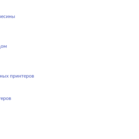
весины
дом
ных принтеров
теров