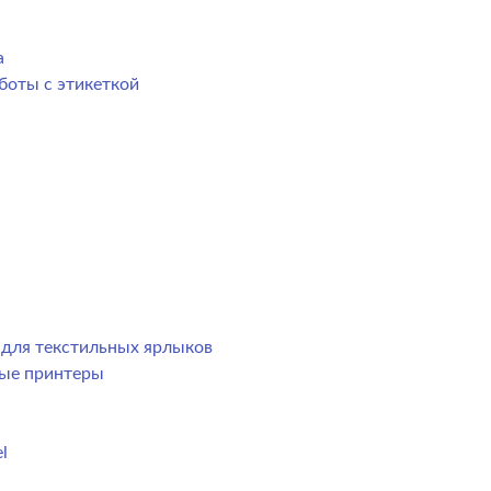
а
боты с этикеткой
р для текстильных ярлыков
ные принтеры
l