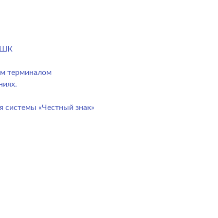
) ШК
ым терминалом
ниях.
я системы «Честный знак»