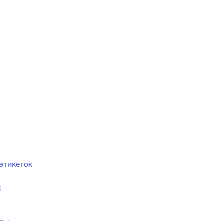
этикеток
к