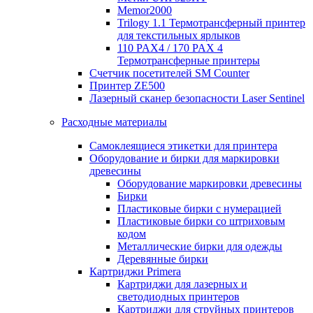
Memor2000
Trilogy 1.1 Термотрансферный принтер
для текстильных ярлыков
110 PAX4 / 170 PAX 4
Термотрансферные принтеры
Счетчик посетителей SM Counter
Принтер ZE500
Лазерный сканер безопасности Laser Sentinel
Расходные материалы
Самоклеящиеся этикетки для принтера
Оборудование и бирки для маркировки
древесины
Оборудование маркировки древесины
Бирки
Пластиковые бирки с нумерацией
Пластиковые бирки со штриховым
кодом
Металлические бирки для одежды
Деревянные бирки
Картриджи Primera
Картриджи для лазерных и
светодиодных принтеров
Картриджи для струйных принтеров