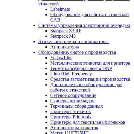
этикеткой
Labelmate
Оборудование для работы с этикеткой
CAB
Системы управления электронной очередью
Startpack S3 RF
Startpack M3
Этикет-пистолеты и аппликаторы
Аппликаторы
Оборудование, снятое с производства
YellowLine
Металлические этикетки для принтера
Термотрансферная лента DNP
Ultra High Frequency
Средства автоматизации производства
Дополнительное оборудование для
работы с этикеткой
Сетевое оборудование
Сканеры штрихкодов
Терминалы сбора данных
Принтеры этикеток
Принтеры Printronix
Принтеры для текстильных ярлыков
Аппликаторы этикеток
Метки UHF525HT