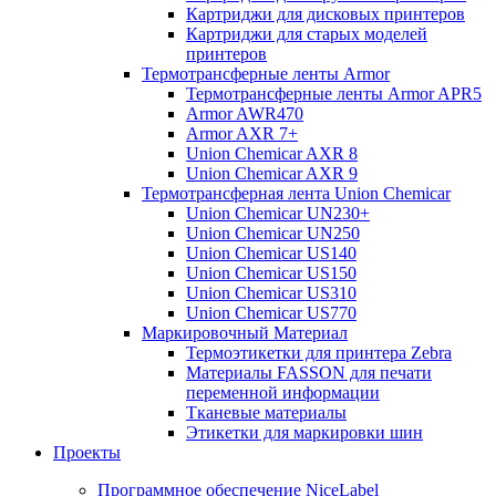
Картриджи для дисковых принтеров
Картриджи для старых моделей
принтеров
Термотрансферные ленты Armor
Термотрансферные ленты Armor APR5
Armor AWR470
Armor AXR 7+
Union Chemicar AXR 8
Union Chemicar AXR 9
Термотрансферная лента Union Chemicar
Union Chemicar UN230+
Union Chemicar UN250
Union Chemicar US140
Union Chemicar US150
Union Chemicar US310
Union Chemicar US770
Маркировочный Материал
Термоэтикетки для принтера Zebra
Материалы FASSON для печати
переменной информации
Тканевые материалы
Этикетки для маркировки шин
Проекты
Программное обеспечение NiceLabel