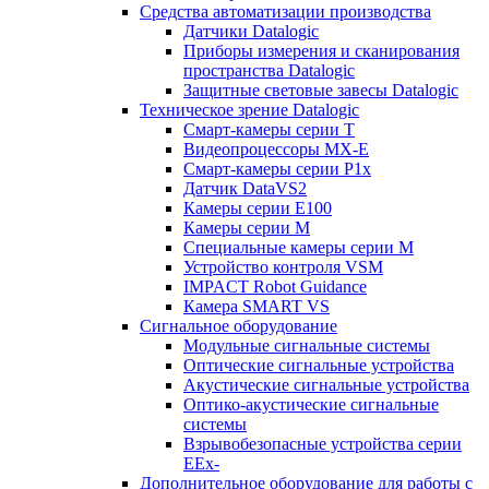
Средства автоматизации производства
Датчики Datalogic
Приборы измерения и сканирования
пространства Datalogic
Защитные световые завесы Datalogic
Техническое зрение Datalogic
Смарт-камеры серии T
Видеопроцессоры MX-E
Смарт-камеры серии P1x
Датчик DataVS2
Камеры серии E100
Камеры серии M
Специальные камеры серии M
Устройство контроля VSM
IMPACT Robot Guidance
Камера SMART VS
Cигнальное оборудование
Модульные сигнальные системы
Оптические сигнальные устройства
Акустические сигнальные устройства
Оптико-акустические сигнальные
системы
Взрывобезопасные устройства серии
EEx-
Дополнительное оборудование для работы с