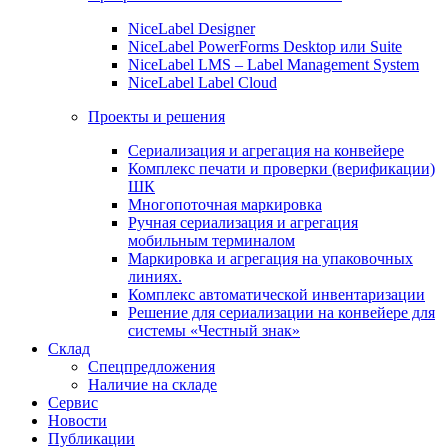
NiceLabel Designer
NiceLabel PowerForms Desktop или Suite
NiceLabel LMS – Label Management System
NiceLabel Label Cloud
Проекты и решения
Сериализация и агрегация на конвейере
Комплекс печати и проверки (верификации)
ШК
Многопоточная маркировка
Ручная сериализация и агрегация
мобильным терминалом
Маркировка и агрегация на упаковочных
линиях.
Комплекс автоматической инвентаризации
Решение для сериализации на конвейере для
системы «Честный знак»
Склад
Спецпредложения
Наличие на складе
Сервис
Новости
Публикации