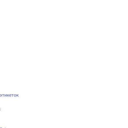
этикеток
к