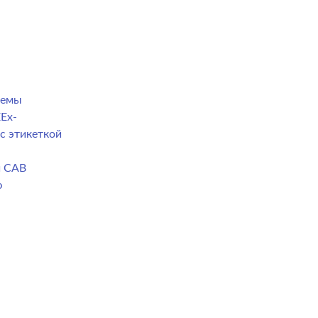
темы
Ex-
с этикеткой
й CAB
ю
а