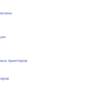
весины
дом
ных принтеров
теров