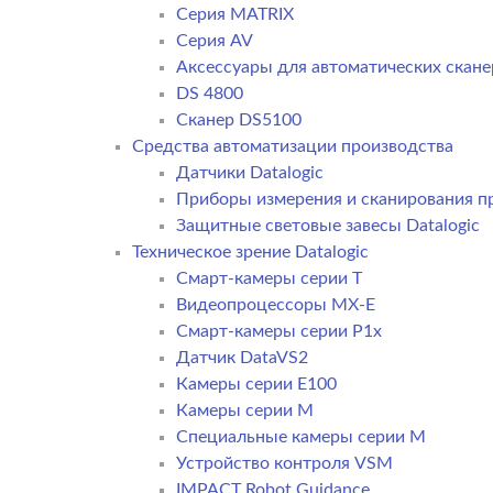
Серия MATRIX
Серия AV
Аксессуары для автоматических сканер
DS 4800
Сканер DS5100
Средства автоматизации производства
Датчики Datalogic
Приборы измерения и сканирования пр
Защитные световые завесы Datalogic
Техническое зрение Datalogic
Смарт-камеры серии T
Видеопроцессоры MX-E
Смарт-камеры серии P1x
Датчик DataVS2
Камеры серии E100
Камеры серии M
Специальные камеры серии M
Устройство контроля VSM
IMPACT Robot Guidance