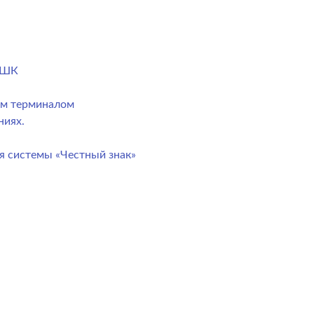
) ШК
ым терминалом
ниях.
я системы «Честный знак»