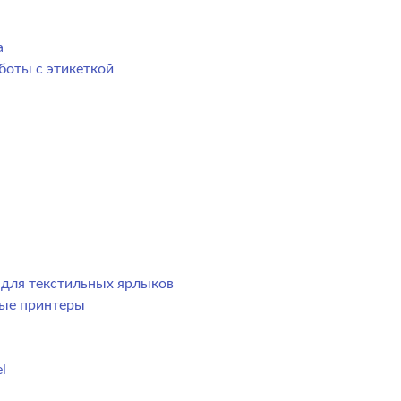
а
боты с этикеткой
р для текстильных ярлыков
ные принтеры
l