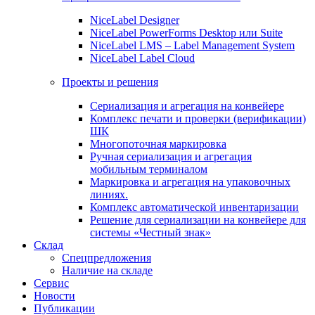
NiceLabel Designer
NiceLabel PowerForms Desktop или Suite
NiceLabel LMS – Label Management System
NiceLabel Label Cloud
Проекты и решения
Сериализация и агрегация на конвейере
Комплекс печати и проверки (верификации)
ШК
Многопоточная маркировка
Ручная сериализация и агрегация
мобильным терминалом
Маркировка и агрегация на упаковочных
линиях.
Комплекс автоматической инвентаризации
Решение для сериализации на конвейере для
системы «Честный знак»
Склад
Спецпредложения
Наличие на складе
Сервис
Новости
Публикации