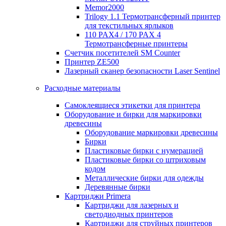
Memor2000
Trilogy 1.1 Термотрансферный принтер
для текстильных ярлыков
110 PAX4 / 170 PAX 4
Термотрансферные принтеры
Счетчик посетителей SM Counter
Принтер ZE500
Лазерный сканер безопасности Laser Sentinel
Расходные материалы
Самоклеящиеся этикетки для принтера
Оборудование и бирки для маркировки
древесины
Оборудование маркировки древесины
Бирки
Пластиковые бирки с нумерацией
Пластиковые бирки со штриховым
кодом
Металлические бирки для одежды
Деревянные бирки
Картриджи Primera
Картриджи для лазерных и
светодиодных принтеров
Картриджи для струйных принтеров