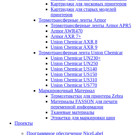
Картриджи для дисковых принтеров
Картриджи для старых моделей
принтеров
Термотрансферные ленты Armor
Термотрансферные ленты Armor APR5
Armor AWR470
Armor AXR 7+
Union Chemicar AXR 8
Union Chemicar AXR 9
Термотрансферная лента Union Chemicar
Union Chemicar UN230+
Union Chemicar UN250
Union Chemicar US140
Union Chemicar US150
Union Chemicar US310
Union Chemicar US770
Маркировочный Материал
Термоэтикетки для принтера Zebra
Материалы FASSON для печати
переменной информации
Тканевые материалы
Этикетки для маркировки шин
Проекты
Программное обеспечение NiceLabel