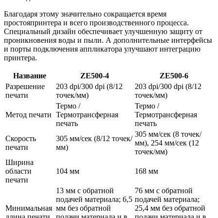
Благодаря этому значительно сокращается время
простояпринтера и всего производственного процесса.
Специальный дизайн обеспечивает улучшенную защиту от
проникновения воды и пыли. А дополнительные интерфейсы
и порты подключения аппликатора улучшают интеграцию
принтера.
Название
ZE500-4
ZE500-6
Разрешение
203 dpi/300 dpi (8/12
203 dpi/300 dpi (8/12
печати
точек/мм)
точек/мм)
Термо /
Термо /
Метод печати
Термотрансферная
Термотрансферная
печать
печать
305 мм/сек (8 точек/
Скорость
305 мм/сек (8/12 точек/
мм), 254 мм/сек (12
печати
мм)
точек/мм)
Ширина
области
104 мм
168 мм
печати
13 мм с обратной
76 мм с обратной
подачей материала; 6,5
подачей материала;
Минимальная
мм без обратной
25,4 мм без обратной
длина печати
подачи материала и в
подачи материала и в