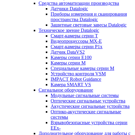
Средства автоматизации производства
Датчики Datalogic
Приборы измерения и сканирования
пространства Datalogic
Защитные световые завесы Datalogic
Техническое зрение Datalogic
Смарт-камеры серии T
Видеопроцессоры MX-E
Смарт-камеры серии P1x
Датчик DataVS2
Камеры серии E100
Камеры серии M
Специальные камеры серии M
Устройство контроля VSM
IMPACT Robot Guidance
Камера SMART VS
Cигнальное оборудование
Модульные сигнальные системы
Оптические сигнальные устройства
Акустические сигнальные устройства
Оптико-акустические сигнальные
системы
Взрывобезопасные устройства серии
EEx-
Дополнительное оборудование для работы с