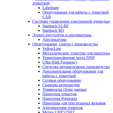
этикеткой
Labelmate
Оборудование для работы с этикеткой
CAB
Системы управления электронной очередью
Startpack S3 RF
Startpack M3
Этикет-пистолеты и аппликаторы
Аппликаторы
Оборудование, снятое с производства
YellowLine
Металлические этикетки для принтера
Термотрансферная лента DNP
Ultra High Frequency
Средства автоматизации производства
Дополнительное оборудование для
работы с этикеткой
Сетевое оборудование
Сканеры штрихкодов
Терминалы сбора данных
Принтеры этикеток
Принтеры Printronix
Принтеры для текстильных ярлыков
Аппликаторы этикеток
Метки UHF525HT