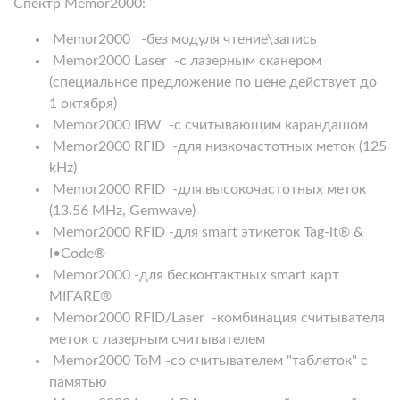
Спектр Memor2000:
Memor2000 -без модуля чтение\запись
Memor2000 Laser -с лазерным сканером
(специальное предложение по цене действует до
1 октября)
Memor2000 IBW -с считывающим карандашом
Memor2000 RFID -для низкочастотных меток (125
kHz)
Memor2000 RFID -для высокочастотных меток
(13.56 MHz, Gemwave)
Memor2000 RFID -для smart этикеток Tag-it® &
I•Code®
Memor2000 -для бесконтактных smart карт
MIFARE®
Memor2000 RFID/Laser -комбинация считывателя
меток с лазерным считывателем
Memor2000 ToM -со считывателем "таблеток" с
памятью