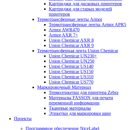
Картриджи для дисковых принтеров
Картриджи для старых моделей
принтеров
Термотрансферные ленты Armor
Термотрансферные ленты Armor APR5
Armor AWR470
Armor AXR 7+
Union Chemicar AXR 8
Union Chemicar AXR 9
Термотрансферная лента Union Chemicar
Union Chemicar UN230+
Union Chemicar UN250
Union Chemicar US140
Union Chemicar US150
Union Chemicar US310
Union Chemicar US770
Маркировочный Материал
Термоэтикетки для принтера Zebra
Материалы FASSON для печати
переменной информации
Тканевые материалы
Этикетки для маркировки шин
Проекты
Программное обеспечение NiceLabel