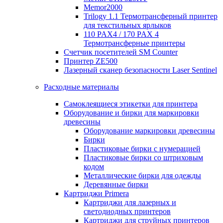
Memor2000
Trilogy 1.1 Термотрансферный принтер
для текстильных ярлыков
110 PAX4 / 170 PAX 4
Термотрансферные принтеры
Счетчик посетителей SM Counter
Принтер ZE500
Лазерный сканер безопасности Laser Sentinel
Расходные материалы
Самоклеящиеся этикетки для принтера
Оборудование и бирки для маркировки
древесины
Оборудование маркировки древесины
Бирки
Пластиковые бирки с нумерацией
Пластиковые бирки со штриховым
кодом
Металлические бирки для одежды
Деревянные бирки
Картриджи Primera
Картриджи для лазерных и
светодиодных принтеров
Картриджи для струйных принтеров