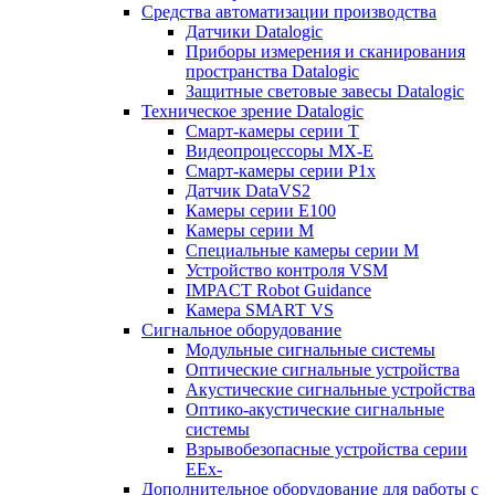
Средства автоматизации производства
Датчики Datalogic
Приборы измерения и сканирования
пространства Datalogic
Защитные световые завесы Datalogic
Техническое зрение Datalogic
Смарт-камеры серии T
Видеопроцессоры MX-E
Смарт-камеры серии P1x
Датчик DataVS2
Камеры серии E100
Камеры серии M
Специальные камеры серии M
Устройство контроля VSM
IMPACT Robot Guidance
Камера SMART VS
Cигнальное оборудование
Модульные сигнальные системы
Оптические сигнальные устройства
Акустические сигнальные устройства
Оптико-акустические сигнальные
системы
Взрывобезопасные устройства серии
EEx-
Дополнительное оборудование для работы с