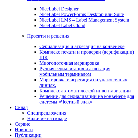
NiceLabel Designer
NiceLabel PowerForms Desktop или Suite
NiceLabel LMS – Label Management System
NiceLabel Label Cloud
Проекты и решения
Сериализация и агрегация на конвейере
Комплекс печати и проверки (верификации)
ШК
Многопоточная маркировка
Ручная сериализация и агрегация
мобильным терминалом
Маркировка и агрегация на упаковочных
линиях.
Комплекс автоматической инвентаризации
Решение для сериализации на конвейере для
системы «Честный знак»
Склад
Спецпредложения
Наличие на складе
Сервис
Новости
Публикации