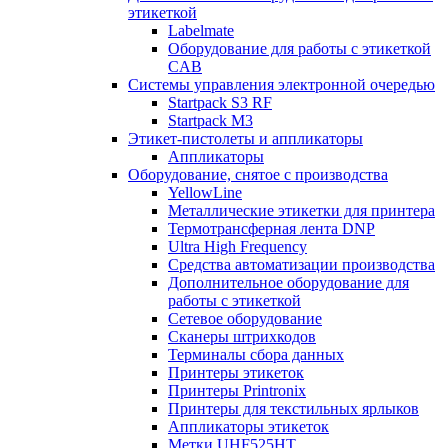
этикеткой
Labelmate
Оборудование для работы с этикеткой
CAB
Системы управления электронной очередью
Startpack S3 RF
Startpack M3
Этикет-пистолеты и аппликаторы
Аппликаторы
Оборудование, снятое с производства
YellowLine
Металлические этикетки для принтера
Термотрансферная лента DNP
Ultra High Frequency
Средства автоматизации производства
Дополнительное оборудование для
работы с этикеткой
Сетевое оборудование
Сканеры штрихкодов
Терминалы сбора данных
Принтеры этикеток
Принтеры Printronix
Принтеры для текстильных ярлыков
Аппликаторы этикеток
Метки UHF525HT