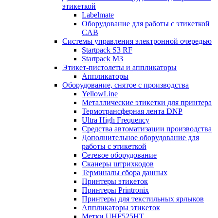
этикеткой
Labelmate
Оборудование для работы с этикеткой
CAB
Системы управления электронной очередью
Startpack S3 RF
Startpack M3
Этикет-пистолеты и аппликаторы
Аппликаторы
Оборудование, снятое с производства
YellowLine
Металлические этикетки для принтера
Термотрансферная лента DNP
Ultra High Frequency
Средства автоматизации производства
Дополнительное оборудование для
работы с этикеткой
Сетевое оборудование
Сканеры штрихкодов
Терминалы сбора данных
Принтеры этикеток
Принтеры Printronix
Принтеры для текстильных ярлыков
Аппликаторы этикеток
Метки UHF525HT