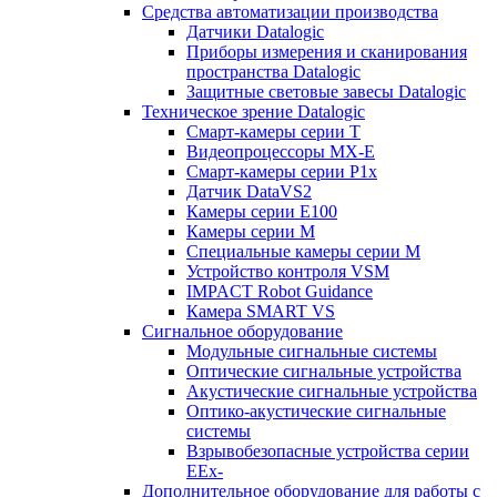
Средства автоматизации производства
Датчики Datalogic
Приборы измерения и сканирования
пространства Datalogic
Защитные световые завесы Datalogic
Техническое зрение Datalogic
Смарт-камеры серии T
Видеопроцессоры MX-E
Смарт-камеры серии P1x
Датчик DataVS2
Камеры серии E100
Камеры серии M
Специальные камеры серии M
Устройство контроля VSM
IMPACT Robot Guidance
Камера SMART VS
Cигнальное оборудование
Модульные сигнальные системы
Оптические сигнальные устройства
Акустические сигнальные устройства
Оптико-акустические сигнальные
системы
Взрывобезопасные устройства серии
EEx-
Дополнительное оборудование для работы с