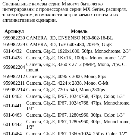
Специальные камеры серии M могут быть легко
интегрированы с процессорами серии MX-Series, расширяя,
таким образом, возможности встраиваемых систем и их
аппликативные сценарии.
Артикул
Модель
959982230
CAMERA, 3D, ENSENSO N30-602-16-BL
959982229
CAMERA, 3D, ToF 640x480, 20FPS, GigE
601-0432
Camera, Gig-E, 1920x1080, 50fps, Monochrome, 2/3"
601-0428
Camera, Gig-E, 1Kx1K, 100fps, Monochrome, 1/2"
Camera, Gig-E, 3360 x 2712 (9MP), Mono, 7fps, C-
959982204
mount
959982212
Camera, Gig-E, 4096 x 3000, Mono, 8fps
959982211
Camera, Gig-E, 4224 x 2838, Mono, C-Mt
959982214
Camera, Gig-E, 720 x 540, Mono,280fps
601-0462
Camera, Gig-E, IP67, 1024x768, 47fps, Color, 1/3"
Camera, Gig-E, IP67, 1024x768, 47fps, Monochrome,
601-0441
1/3"
601-0463
Camera, Gig-E, IP67, 1280x960, 30fps, Color, 1/3"
Camera, Gig-E, IP67, 1280x960, 30fps, Monochrome,
601-0442
1/3"
601-0464
Camera, Gig-E, IP67, 1360x1024, 25fps, Color, 1/2"