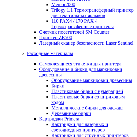
Memor2000
Trilogy 1.1 Термотрансферный принтер
для текстильных ярлыков
110 PAX4 / 170 PAX 4
Термотрансферные принтеры
Счетчик посетителей SM Counter
Принтер ZE500
Лазерный сканер безопасности Laser Sentinel
Расходные материалы
Самоклеящиеся этикетки для принтера
Оборудование и бирки для маркировки
древесины
Оборудование маркировки древесины
Бирки
Пластиковые бирки с нумерацией
Пластиковые бирки со штриховым
кодом
Металлические бирки для одежды
Деревянные бирки
Картриджи Primera
Картриджи для лазерных и
светодиодных принтеров
Картриджи для струйных принтеров