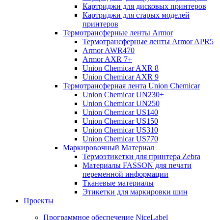
Картриджи для дисковых принтеров
Картриджи для старых моделей
принтеров
Термотрансферные ленты Armor
Термотрансферные ленты Armor APR5
Armor AWR470
Armor AXR 7+
Union Chemicar AXR 8
Union Chemicar AXR 9
Термотрансферная лента Union Chemicar
Union Chemicar UN230+
Union Chemicar UN250
Union Chemicar US140
Union Chemicar US150
Union Chemicar US310
Union Chemicar US770
Маркировочный Материал
Термоэтикетки для принтера Zebra
Материалы FASSON для печати
переменной информации
Тканевые материалы
Этикетки для маркировки шин
Проекты
Программное обеспечение NiceLabel