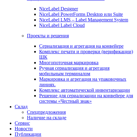
NiceLabel Designer
NiceLabel PowerForms Desktop или Suite
NiceLabel LMS – Label Management System
NiceLabel Label Cloud
Проекты и решения
Сериализация и агрегация на конвейере
Комплекс печати и проверки (верификации)
ШК
Многопоточная маркировка
Ручная сериализация и агрегация
мобильным терминалом
Маркировка и агрегация на упаковочных
линиях.
Комплекс автоматической инвентаризации
Решение для сериализации на конвейере для
системы «Честный знак»
Склад
Спецпредложения
Наличие на складе
Сервис
Новости
Публикации