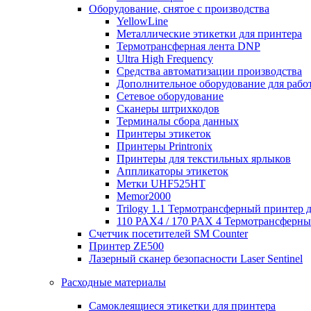
Оборудование, снятое с производства
YellowLine
Металлические этикетки для принтера
Термотрансферная лента DNP
Ultra High Frequency
Средства автоматизации производства
Дополнительное оборудование для работ
Сетевое оборудование
Сканеры штрихкодов
Терминалы сбора данных
Принтеры этикеток
Принтеры Printronix
Принтеры для текстильных ярлыков
Аппликаторы этикеток
Метки UHF525HT
Memor2000
Trilogy 1.1 Термотрансферный принтер 
110 PAX4 / 170 PAX 4 Термотрансферн
Счетчик посетителей SM Counter
Принтер ZE500
Лазерный сканер безопасности Laser Sentinel
Расходные материалы
Самоклеящиеся этикетки для принтера