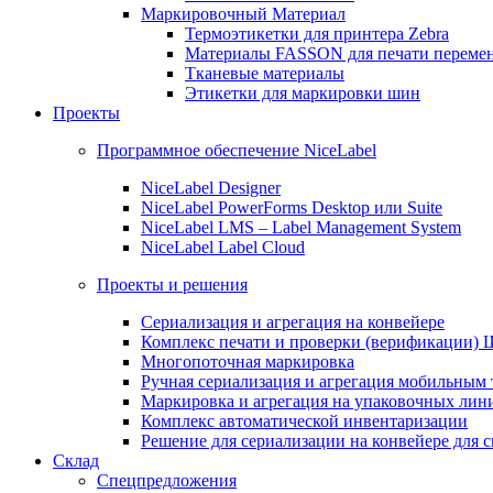
Маркировочный Материал
Термоэтикетки для принтера Zebra
Материалы FASSON для печати переме
Тканевые материалы
Этикетки для маркировки шин
Проекты
Программное обеспечение NiceLabel
NiceLabel Designer
NiceLabel PowerForms Desktop или Suite
NiceLabel LMS – Label Management System
NiceLabel Label Cloud
Проекты и решения
Сериализация и агрегация на конвейере
Комплекс печати и проверки (верификации)
Многопоточная маркировка
Ручная сериализация и агрегация мобильным
Маркировка и агрегация на упаковочных лин
Комплекс автоматической инвентаризации
Решение для сериализации на конвейере для 
Склад
Спецпредложения