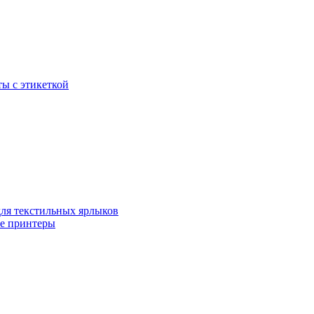
ы с этикеткой
для текстильных ярлыков
ые принтеры