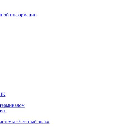
нной информации
 ШК
 терминалом
иях.
системы «Честный знак»