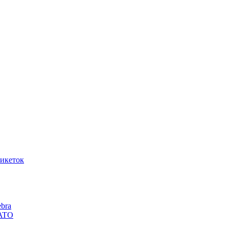
икеток
bra
SATO