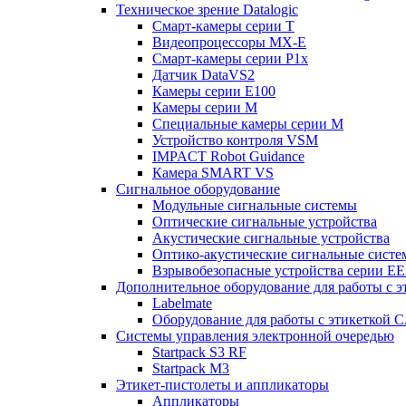
Техническое зрение Datalogic
Смарт-камеры серии T
Видеопроцессоры MX-E
Смарт-камеры серии P1x
Датчик DataVS2
Камеры серии E100
Камеры серии M
Специальные камеры серии M
Устройство контроля VSM
IMPACT Robot Guidance
Камера SMART VS
Cигнальное оборудование
Модульные сигнальные системы
Оптические сигнальные устройства
Акустические сигнальные устройства
Оптико-акустические сигнальные сист
Взрывобезопасные устройства серии EE
Дополнительное оборудование для работы с э
Labelmate
Оборудование для работы с этикеткой 
Системы управления электронной очередью
Startpack S3 RF
Startpack M3
Этикет-пистолеты и аппликаторы
Аппликаторы