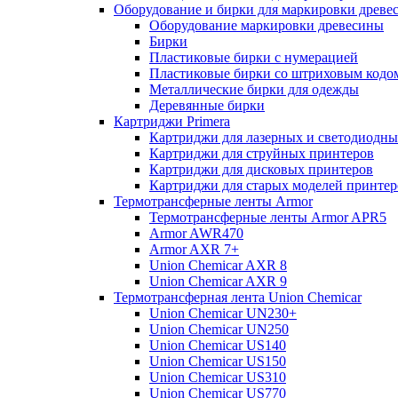
Оборудование и бирки для маркировки древе
Оборудование маркировки древесины
Бирки
Пластиковые бирки с нумерацией
Пластиковые бирки со штриховым кодо
Металлические бирки для одежды
Деревянные бирки
Картриджи Primera
Картриджи для лазерных и светодиодны
Картриджи для струйных принтеров
Картриджи для дисковых принтеров
Картриджи для старых моделей принтер
Термотрансферные ленты Armor
Термотрансферные ленты Armor APR5
Armor AWR470
Armor AXR 7+
Union Chemicar AXR 8
Union Chemicar AXR 9
Термотрансферная лента Union Chemicar
Union Chemicar UN230+
Union Chemicar UN250
Union Chemicar US140
Union Chemicar US150
Union Chemicar US310
Union Chemicar US770