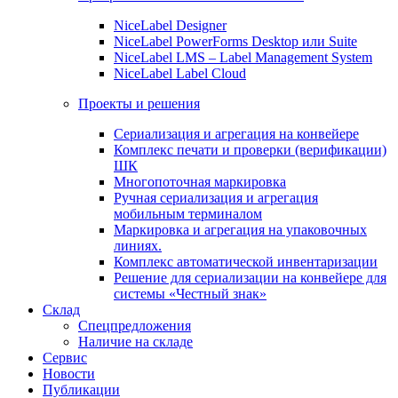
NiceLabel Designer
NiceLabel PowerForms Desktop или Suite
NiceLabel LMS – Label Management System
NiceLabel Label Cloud
Проекты и решения
Сериализация и агрегация на конвейере
Комплекс печати и проверки (верификации)
ШК
Многопоточная маркировка
Ручная сериализация и агрегация
мобильным терминалом
Маркировка и агрегация на упаковочных
линиях.
Комплекс автоматической инвентаризации
Решение для сериализации на конвейере для
системы «Честный знак»
Склад
Спецпредложения
Наличие на складе
Сервис
Новости
Публикации