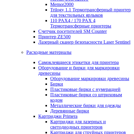
Memor2000
Trilogy 1.1 Термотрансферный принтер
для текстильных ярлыков
110 PAX4 / 170 PAX 4
Термотрансферные принтеры
Счетчик посетителей SM Counter
Принтер ZE500
Лазерный сканер безопасности Laser Sentinel
Расходные материалы
Самоклеящиеся этикетки для принтера
Оборудование и бирки для маркировки
древесины
Оборудование маркировки древесины
Бирки
Пластиковые бирки с нумерацией
Пластиковые бирки со штриховым
кодом
Металлические бирки для одежды
Деревянные бирки
Картриджи Primera
Картриджи для лазерных и
светодиодных принтеров
Картриджи для струйных принтеров