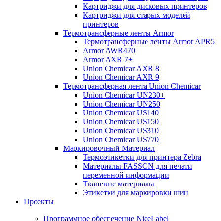
Картриджи для дисковых принтеров
Картриджи для старых моделей
принтеров
Термотрансферные ленты Armor
Термотрансферные ленты Armor APR5
Armor AWR470
Armor AXR 7+
Union Chemicar AXR 8
Union Chemicar AXR 9
Термотрансферная лента Union Chemicar
Union Chemicar UN230+
Union Chemicar UN250
Union Chemicar US140
Union Chemicar US150
Union Chemicar US310
Union Chemicar US770
Маркировочный Материал
Термоэтикетки для принтера Zebra
Материалы FASSON для печати
переменной информации
Тканевые материалы
Этикетки для маркировки шин
Проекты
Программное обеспечение NiceLabel