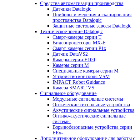
Средства автоматизации производства
Датчики Datalogic
Приборы измерения и сканирования
пространства Datalogic
Защитные световые завесы Datalogic
Техническое зрение Datalogic
Смарт-камеры серии T
Видеопроцессоры MX-E
Смарт-камеры серии P1x
Датчик DataVS2
Камеры серии E100
Камеры серии M
Специальные камеры серии M
Устройство контроля VSM
IMPACT Robot Guidance
Камера SMART VS
Cигнальное оборудование
Модульные сигнальные системы
Оптические сигнальные устройства
Акустические сигнальные устройства
Оптико-акустические сигнальные
системы
Взрывобезопасные устройства серии
EEx-
Дополнительное оборудование для работы с