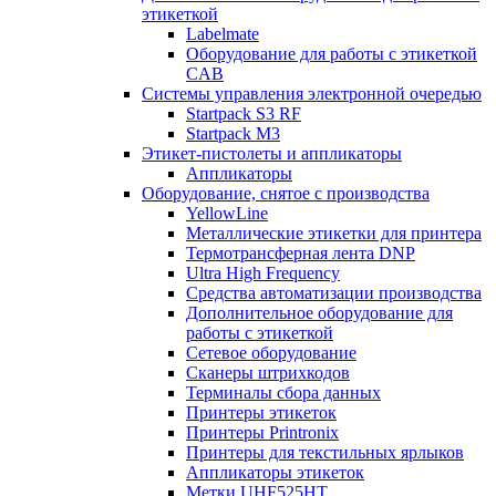
этикеткой
Labelmate
Оборудование для работы с этикеткой
CAB
Системы управления электронной очередью
Startpack S3 RF
Startpack M3
Этикет-пистолеты и аппликаторы
Аппликаторы
Оборудование, снятое с производства
YellowLine
Металлические этикетки для принтера
Термотрансферная лента DNP
Ultra High Frequency
Средства автоматизации производства
Дополнительное оборудование для
работы с этикеткой
Сетевое оборудование
Сканеры штрихкодов
Терминалы сбора данных
Принтеры этикеток
Принтеры Printronix
Принтеры для текстильных ярлыков
Аппликаторы этикеток
Метки UHF525HT