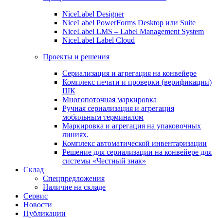
NiceLabel Designer
NiceLabel PowerForms Desktop или Suite
NiceLabel LMS – Label Management System
NiceLabel Label Cloud
Проекты и решения
Сериализация и агрегация на конвейере
Комплекс печати и проверки (верификации)
ШК
Многопоточная маркировка
Ручная сериализация и агрегация
мобильным терминалом
Маркировка и агрегация на упаковочных
линиях.
Комплекс автоматической инвентаризации
Решение для сериализации на конвейере для
системы «Честный знак»
Склад
Спецпредложения
Наличие на складе
Сервис
Новости
Публикации