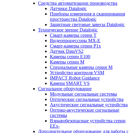
Средства автоматизации производства
Датчики Datalogic
Приборы измерения и сканирования
пространства Datalogic
Защитные световые завесы Datalogic
Техническое зрение Datalogic
Смарт-камеры серии T
Видеопроцессоры MX-E
Смарт-камеры серии P1x
Датчик DataVS2
Камеры серии E100
Камеры серии M
Специальные камеры серии M
Устройство контроля VSM
IMPACT Robot Guidance
Камера SMART VS
Cигнальное оборудование
Модульные сигнальные системы
Оптические сигнальные устройства
Акустические сигнальные устройства
Оптико-акустические сигнальные
системы
Взрывобезопасные устройства серии
EEx-
Дополнительное оборудование для работы с