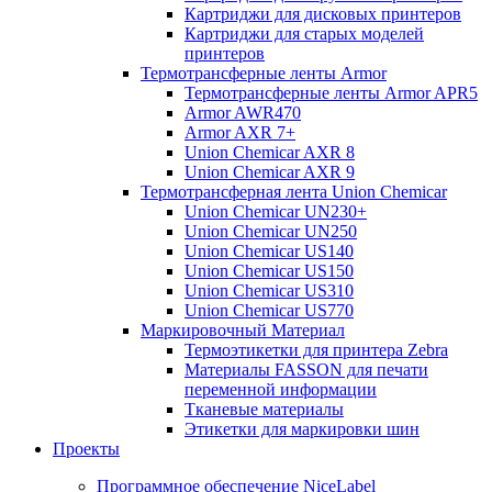
Картриджи для дисковых принтеров
Картриджи для старых моделей
принтеров
Термотрансферные ленты Armor
Термотрансферные ленты Armor APR5
Armor AWR470
Armor AXR 7+
Union Chemicar AXR 8
Union Chemicar AXR 9
Термотрансферная лента Union Chemicar
Union Chemicar UN230+
Union Chemicar UN250
Union Chemicar US140
Union Chemicar US150
Union Chemicar US310
Union Chemicar US770
Маркировочный Материал
Термоэтикетки для принтера Zebra
Материалы FASSON для печати
переменной информации
Тканевые материалы
Этикетки для маркировки шин
Проекты
Программное обеспечение NiceLabel