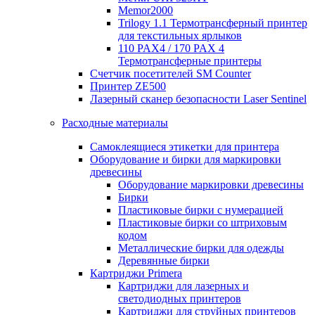
Memor2000
Trilogy 1.1 Термотрансферный принтер
для текстильных ярлыков
110 PAX4 / 170 PAX 4
Термотрансферные принтеры
Счетчик посетителей SM Counter
Принтер ZE500
Лазерный сканер безопасности Laser Sentinel
Расходные материалы
Самоклеящиеся этикетки для принтера
Оборудование и бирки для маркировки
древесины
Оборудование маркировки древесины
Бирки
Пластиковые бирки с нумерацией
Пластиковые бирки со штриховым
кодом
Металлические бирки для одежды
Деревянные бирки
Картриджи Primera
Картриджи для лазерных и
светодиодных принтеров
Картриджи для струйных принтеров