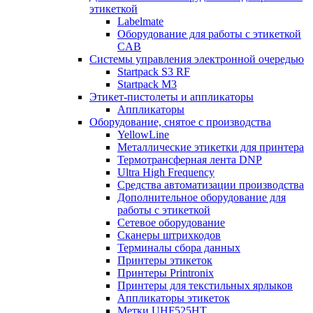
этикеткой
Labelmate
Оборудование для работы с этикеткой
CAB
Системы управления электронной очередью
Startpack S3 RF
Startpack M3
Этикет-пистолеты и аппликаторы
Аппликаторы
Оборудование, снятое с производства
YellowLine
Металлические этикетки для принтера
Термотрансферная лента DNP
Ultra High Frequency
Средства автоматизации производства
Дополнительное оборудование для
работы с этикеткой
Сетевое оборудование
Сканеры штрихкодов
Терминалы сбора данных
Принтеры этикеток
Принтеры Printronix
Принтеры для текстильных ярлыков
Аппликаторы этикеток
Метки UHF525HT