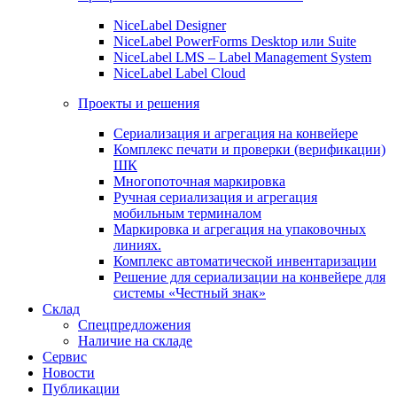
NiceLabel Designer
NiceLabel PowerForms Desktop или Suite
NiceLabel LMS – Label Management System
NiceLabel Label Cloud
Проекты и решения
Сериализация и агрегация на конвейере
Комплекс печати и проверки (верификации)
ШК
Многопоточная маркировка
Ручная сериализация и агрегация
мобильным терминалом
Маркировка и агрегация на упаковочных
линиях.
Комплекс автоматической инвентаризации
Решение для сериализации на конвейере для
системы «Честный знак»
Склад
Спецпредложения
Наличие на складе
Сервис
Новости
Публикации