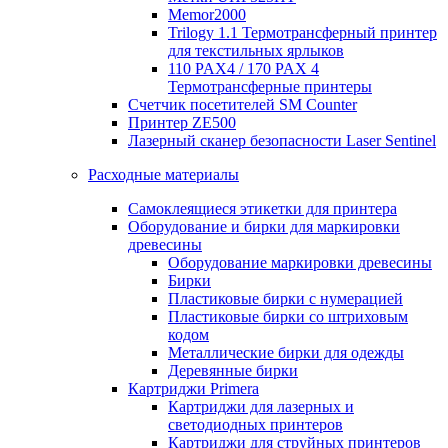
Memor2000
Trilogy 1.1 Термотрансферный принтер
для текстильных ярлыков
110 PAX4 / 170 PAX 4
Термотрансферные принтеры
Счетчик посетителей SM Counter
Принтер ZE500
Лазерный сканер безопасности Laser Sentinel
Расходные материалы
Самоклеящиеся этикетки для принтера
Оборудование и бирки для маркировки
древесины
Оборудование маркировки древесины
Бирки
Пластиковые бирки с нумерацией
Пластиковые бирки со штриховым
кодом
Металлические бирки для одежды
Деревянные бирки
Картриджи Primera
Картриджи для лазерных и
светодиодных принтеров
Картриджи для струйных принтеров