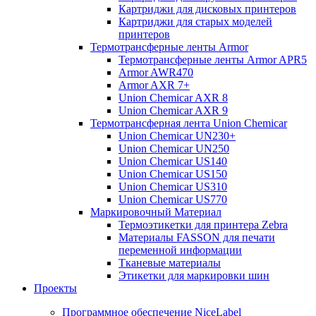
Картриджи для дисковых принтеров
Картриджи для старых моделей
принтеров
Термотрансферные ленты Armor
Термотрансферные ленты Armor APR5
Armor AWR470
Armor AXR 7+
Union Chemicar AXR 8
Union Chemicar AXR 9
Термотрансферная лента Union Chemicar
Union Chemicar UN230+
Union Chemicar UN250
Union Chemicar US140
Union Chemicar US150
Union Chemicar US310
Union Chemicar US770
Маркировочный Материал
Термоэтикетки для принтера Zebra
Материалы FASSON для печати
переменной информации
Тканевые материалы
Этикетки для маркировки шин
Проекты
Программное обеспечение NiceLabel