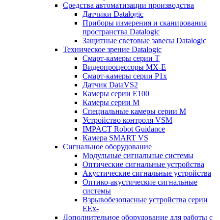
Средства автоматизации производства
Датчики Datalogic
Приборы измерения и сканирования
пространства Datalogic
Защитные световые завесы Datalogic
Техническое зрение Datalogic
Смарт-камеры серии T
Видеопроцессоры MX-E
Смарт-камеры серии P1x
Датчик DataVS2
Камеры серии E100
Камеры серии M
Специальные камеры серии M
Устройство контроля VSM
IMPACT Robot Guidance
Камера SMART VS
Cигнальное оборудование
Модульные сигнальные системы
Оптические сигнальные устройства
Акустические сигнальные устройства
Оптико-акустические сигнальные
системы
Взрывобезопасные устройства серии
EEx-
Дополнительное оборудование для работы с