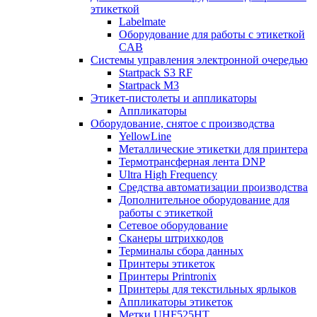
этикеткой
Labelmate
Оборудование для работы с этикеткой
CAB
Системы управления электронной очередью
Startpack S3 RF
Startpack M3
Этикет-пистолеты и аппликаторы
Аппликаторы
Оборудование, снятое с производства
YellowLine
Металлические этикетки для принтера
Термотрансферная лента DNP
Ultra High Frequency
Средства автоматизации производства
Дополнительное оборудование для
работы с этикеткой
Сетевое оборудование
Сканеры штрихкодов
Терминалы сбора данных
Принтеры этикеток
Принтеры Printronix
Принтеры для текстильных ярлыков
Аппликаторы этикеток
Метки UHF525HT