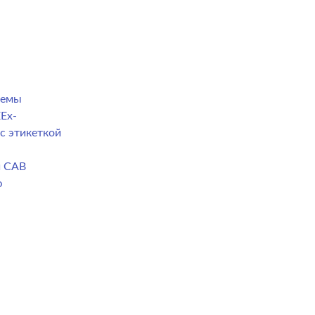
темы
Ex-
с этикеткой
й CAB
ю
а