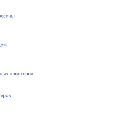
весины
дом
ных принтеров
теров