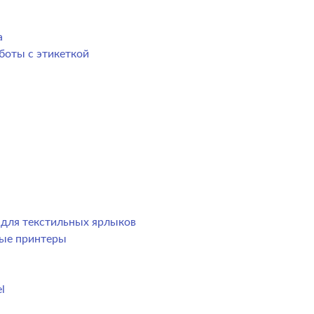
а
боты с этикеткой
р для текстильных ярлыков
ные принтеры
l