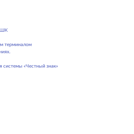
) ШК
ым терминалом
ниях.
я системы «Честный знак»