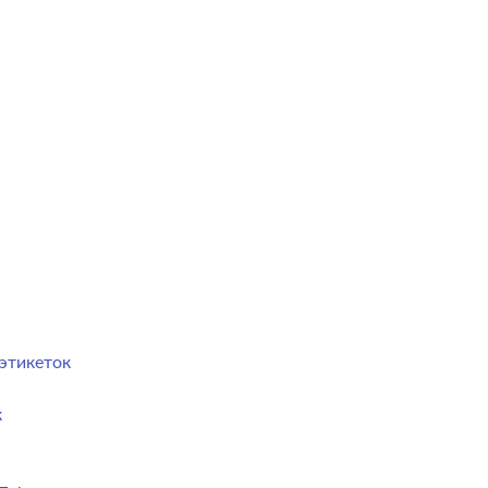
этикеток
к