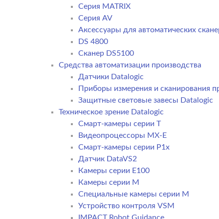
Серия MATRIX
Серия AV
Аксессуары для автоматических сканер
DS 4800
Сканер DS5100
Средства автоматизации производства
Датчики Datalogic
Приборы измерения и сканирования пр
Защитные световые завесы Datalogic
Техническое зрение Datalogic
Смарт-камеры серии T
Видеопроцессоры MX-E
Смарт-камеры серии P1x
Датчик DataVS2
Камеры серии E100
Камеры серии M
Специальные камеры серии M
Устройство контроля VSM
IMPACT Robot Guidance