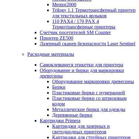
Memor2000
Trilogy 1.1 Термотрансферный принтер
для текстильных ярлыков
110 PAX4 / 170 PAX 4
Термотрансферные принтеры
Счетчик посетителей SM Counter
Принтер ZE500
Лазерный сканер безопасности Laser Sentinel
Расходные материалы
Самоклеящиеся этикетки для принтера
Оборудование и бирки для маркировки
древесины
Оборудование маркировки древесины
Бирки
Пластиковые бирки с нумерацией
Пластиковые бирки со штриховым
кодом
Металлические бирки для одежды
Деревянные бирки
Картриджи Primera
Картриджи для лазерных и
светодиодных принтеров
Картриджи для струйных принтеров