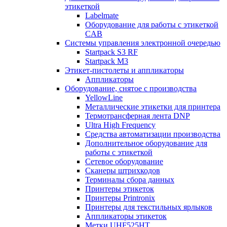
этикеткой
Labelmate
Оборудование для работы с этикеткой
CAB
Системы управления электронной очередью
Startpack S3 RF
Startpack M3
Этикет-пистолеты и аппликаторы
Аппликаторы
Оборудование, снятое с производства
YellowLine
Металлические этикетки для принтера
Термотрансферная лента DNP
Ultra High Frequency
Средства автоматизации производства
Дополнительное оборудование для
работы с этикеткой
Сетевое оборудование
Сканеры штрихкодов
Терминалы сбора данных
Принтеры этикеток
Принтеры Printronix
Принтеры для текстильных ярлыков
Аппликаторы этикеток
Метки UHF525HT