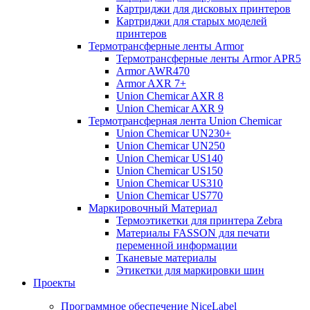
Картриджи для дисковых принтеров
Картриджи для старых моделей
принтеров
Термотрансферные ленты Armor
Термотрансферные ленты Armor APR5
Armor AWR470
Armor AXR 7+
Union Chemicar AXR 8
Union Chemicar AXR 9
Термотрансферная лента Union Chemicar
Union Chemicar UN230+
Union Chemicar UN250
Union Chemicar US140
Union Chemicar US150
Union Chemicar US310
Union Chemicar US770
Маркировочный Материал
Термоэтикетки для принтера Zebra
Материалы FASSON для печати
переменной информации
Тканевые материалы
Этикетки для маркировки шин
Проекты
Программное обеспечение NiceLabel