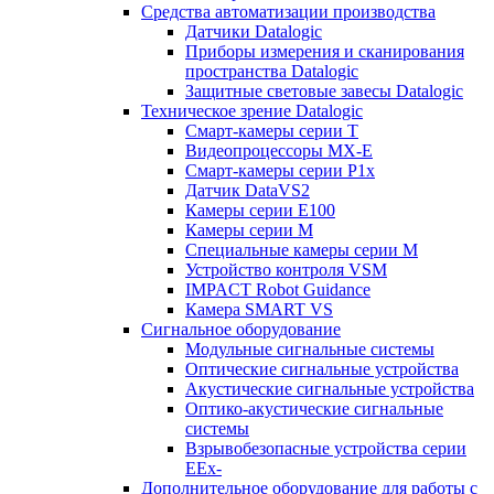
Средства автоматизации производства
Датчики Datalogic
Приборы измерения и сканирования
пространства Datalogic
Защитные световые завесы Datalogic
Техническое зрение Datalogic
Смарт-камеры серии T
Видеопроцессоры MX-E
Смарт-камеры серии P1x
Датчик DataVS2
Камеры серии E100
Камеры серии M
Специальные камеры серии M
Устройство контроля VSM
IMPACT Robot Guidance
Камера SMART VS
Cигнальное оборудование
Модульные сигнальные системы
Оптические сигнальные устройства
Акустические сигнальные устройства
Оптико-акустические сигнальные
системы
Взрывобезопасные устройства серии
EEx-
Дополнительное оборудование для работы с