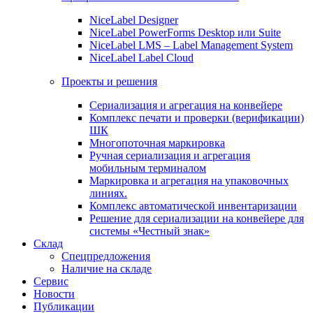
NiceLabel Designer
NiceLabel PowerForms Desktop или Suite
NiceLabel LMS – Label Management System
NiceLabel Label Cloud
Проекты и решения
Сериализация и агрегация на конвейере
Комплекс печати и проверки (верификации)
ШК
Многопоточная маркировка
Ручная сериализация и агрегация
мобильным терминалом
Маркировка и агрегация на упаковочных
линиях.
Комплекс автоматической инвентаризации
Решение для сериализации на конвейере для
системы «Честный знак»
Склад
Спецпредложения
Наличие на складе
Сервис
Новости
Публикации