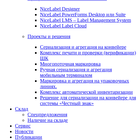
NiceLabel Designer
NiceLabel PowerForms Desktop или Suite
NiceLabel LMS – Label Management System
NiceLabel Label Cloud
Проекты и решения
Сериализация и агрегация на конвейере
Комплекс печати и проверки (верификации)
ШК
Многопоточная маркировка
Ручная сериализация и агрегация
мобильным терминалом
Маркировка и агрегация на упаковочных
линиях.
Комплекс автоматической инвентаризации
Решение для сериализации на конвейере для
системы «Честный знак»
Склад
Спецпредложения
Наличие на складе
Сервис
Новости
Публикации