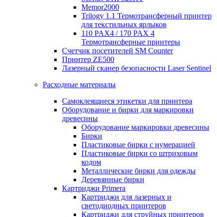
Memor2000
Trilogy 1.1 Термотрансферный принтер
для текстильных ярлыков
110 PAX4 / 170 PAX 4
Термотрансферные принтеры
Счетчик посетителей SM Counter
Принтер ZE500
Лазерный сканер безопасности Laser Sentinel
Расходные материалы
Самоклеящиеся этикетки для принтера
Оборудование и бирки для маркировки
древесины
Оборудование маркировки древесины
Бирки
Пластиковые бирки с нумерацией
Пластиковые бирки со штриховым
кодом
Металлические бирки для одежды
Деревянные бирки
Картриджи Primera
Картриджи для лазерных и
светодиодных принтеров
Картриджи для струйных принтеров