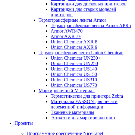
Картриджи для дисковых принтеров
Картриджи для старых моделей
принтеров
Термотрансферные ленты Armor
Термотрансферные ленты Armor APR5
Armor AWR470
Armor AXR 7+
Union Chemicar AXR 8
Union Chemicar AXR 9
Термотрансферная лента Union Chemicar
Union Chemicar UN230+
Union Chemicar UN250
Union Chemicar US140
Union Chemicar US150
Union Chemicar US310
Union Chemicar US770
Маркировочный Материал
Термоэтикетки для принтера Zebra
Материалы FASSON для печати
переменной информации
Тканевые материалы
Этикетки для маркировки шин
Проекты
Программное обеспечение NiceLabel