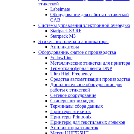
этикеткой
Labelmate
Оборудование для работы с этикеткой
CAB
Системы управления электронной очередью
Startpack S3 RF
Startpack M3
Этикет-пистолеты и аппликаторы
Аппликаторы
Оборудование, снятое с производства
YellowLine
Металлические этикетки для принтера
Термотрансферная лента DNP
Ultra High Frequency
Средства автоматизации производства
Дополнительное оборудование для
работы с этикеткой
Сетевое оборудование
Сканеры штрихкодов
Терминалы сбора данных
Принтеры этикеток
Принтеры Printronix
Принтеры для текстильных ярлыков
Аппликаторы этикеток
Метки UHF525HT