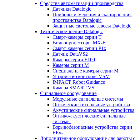
Средства автоматизации производства
Датчики Datalogic
Приборы измерения и сканирования
пространства Datalogic
Защитные световые завесы Datalogic
Техническое зрение Datalogic
Смарт-камеры серии T
Видеопроцессоры MX-E
Смарт-камеры серии P1x
Датчик DataVS2
Камеры серии E100
Камеры серии M
Специальные камеры серии M
Устройство контроля VSM
IMPACT Robot Guidance
Камера SMART VS
Cигнальное оборудование
Модульные сигнальные системы
Оптические сигнальные устройства
Акустические сигнальные устройства
Оптико-акустические сигнальные
системы
Взрывобезопасные устройства серии
EEx-
Дополнительное оборудование для работы с