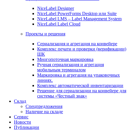
NiceLabel Designer
NiceLabel PowerForms Desktop или Suite
NiceLabel LMS – Label Management System
NiceLabel Label Cloud
Проекты и решения
Сериализация и агрегация на конвейере
Комплекс печати и проверки (верификации)
ШК
Многопоточная маркировка
Ручная сериализация и агрегация
мобильным терминалом
Маркировка и агрегация на упаковочных
линиях.
Комплекс автоматической инвентаризации
Решение для сериализации на конвейере для
системы «Честный знак»
Склад
Спецпредложения
Наличие на складе
Сервис
Новости
Публикации