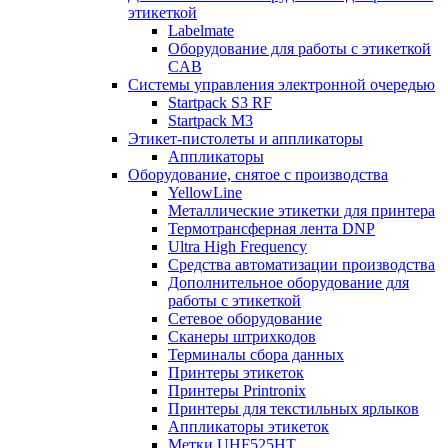
этикеткой
Labelmate
Оборудование для работы с этикеткой
CAB
Системы управления электронной очередью
Startpack S3 RF
Startpack M3
Этикет-пистолеты и аппликаторы
Аппликаторы
Оборудование, снятое с производства
YellowLine
Металлические этикетки для принтера
Термотрансферная лента DNP
Ultra High Frequency
Средства автоматизации производства
Дополнительное оборудование для
работы с этикеткой
Сетевое оборудование
Сканеры штрихкодов
Терминалы сбора данных
Принтеры этикеток
Принтеры Printronix
Принтеры для текстильных ярлыков
Аппликаторы этикеток
Метки UHF525HT