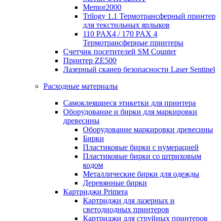
Memor2000
Trilogy 1.1 Термотрансферный принтер
для текстильных ярлыков
110 PAX4 / 170 PAX 4
Термотрансферные принтеры
Счетчик посетителей SM Counter
Принтер ZE500
Лазерный сканер безопасности Laser Sentinel
Расходные материалы
Самоклеящиеся этикетки для принтера
Оборудование и бирки для маркировки
древесины
Оборудование маркировки древесины
Бирки
Пластиковые бирки с нумерацией
Пластиковые бирки со штриховым
кодом
Металлические бирки для одежды
Деревянные бирки
Картриджи Primera
Картриджи для лазерных и
светодиодных принтеров
Картриджи для струйных принтеров