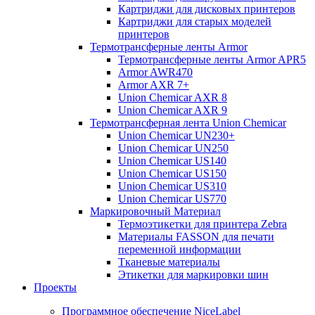
Картриджи для дисковых принтеров
Картриджи для старых моделей
принтеров
Термотрансферные ленты Armor
Термотрансферные ленты Armor APR5
Armor AWR470
Armor AXR 7+
Union Chemicar AXR 8
Union Chemicar AXR 9
Термотрансферная лента Union Chemicar
Union Chemicar UN230+
Union Chemicar UN250
Union Chemicar US140
Union Chemicar US150
Union Chemicar US310
Union Chemicar US770
Маркировочный Материал
Термоэтикетки для принтера Zebra
Материалы FASSON для печати
переменной информации
Тканевые материалы
Этикетки для маркировки шин
Проекты
Программное обеспечение NiceLabel