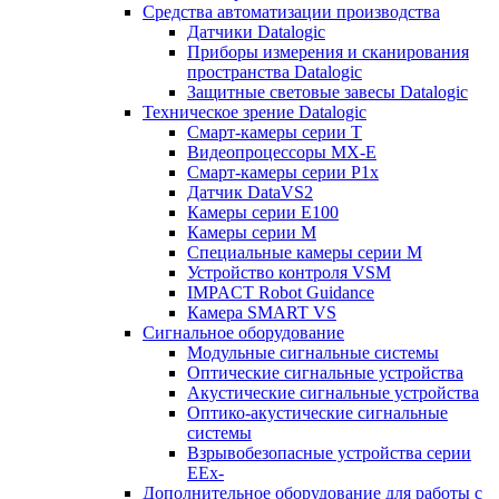
Средства автоматизации производства
Датчики Datalogic
Приборы измерения и сканирования
пространства Datalogic
Защитные световые завесы Datalogic
Техническое зрение Datalogic
Смарт-камеры серии T
Видеопроцессоры MX-E
Смарт-камеры серии P1x
Датчик DataVS2
Камеры серии E100
Камеры серии M
Специальные камеры серии M
Устройство контроля VSM
IMPACT Robot Guidance
Камера SMART VS
Cигнальное оборудование
Модульные сигнальные системы
Оптические сигнальные устройства
Акустические сигнальные устройства
Оптико-акустические сигнальные
системы
Взрывобезопасные устройства серии
EEx-
Дополнительное оборудование для работы с