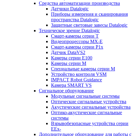
Средства автоматизации производства
Датчики Datalogic
Приборы измерения и сканирования
пространства Datalogic
Защитные световые завесы Datalogic
Техническое зрение Datalogic
Смарт-камеры серии T
Видеопроцессоры MX-E
Смарт-камеры серии P1x
Датчик DataVS2
Камеры серии E100
Камеры серии M
Специальные камеры серии M
Устройство контроля VSM
IMPACT Robot Guidance
Камера SMART VS
Cигнальное оборудование
Модульные сигнальные системы
Оптические сигнальные устройства
Акустические сигнальные устройства
Оптико-акустические сигнальные
системы
Взрывобезопасные устройства серии
EEx-
Дополнительное оборудование для работы с