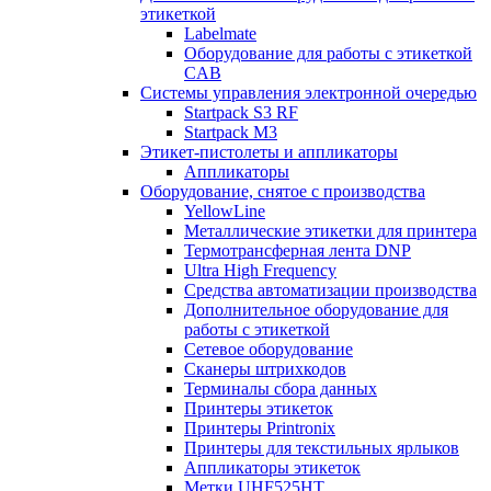
этикеткой
Labelmate
Оборудование для работы с этикеткой
CAB
Системы управления электронной очередью
Startpack S3 RF
Startpack M3
Этикет-пистолеты и аппликаторы
Аппликаторы
Оборудование, снятое с производства
YellowLine
Металлические этикетки для принтера
Термотрансферная лента DNP
Ultra High Frequency
Средства автоматизации производства
Дополнительное оборудование для
работы с этикеткой
Сетевое оборудование
Сканеры штрихкодов
Терминалы сбора данных
Принтеры этикеток
Принтеры Printronix
Принтеры для текстильных ярлыков
Аппликаторы этикеток
Метки UHF525HT