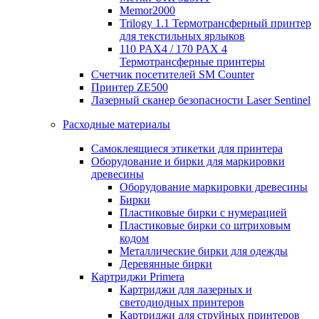
Memor2000
Trilogy 1.1 Термотрансферный принтер
для текстильных ярлыков
110 PAX4 / 170 PAX 4
Термотрансферные принтеры
Счетчик посетителей SM Counter
Принтер ZE500
Лазерный сканер безопасности Laser Sentinel
Расходные материалы
Самоклеящиеся этикетки для принтера
Оборудование и бирки для маркировки
древесины
Оборудование маркировки древесины
Бирки
Пластиковые бирки с нумерацией
Пластиковые бирки со штриховым
кодом
Металлические бирки для одежды
Деревянные бирки
Картриджи Primera
Картриджи для лазерных и
светодиодных принтеров
Картриджи для струйных принтеров