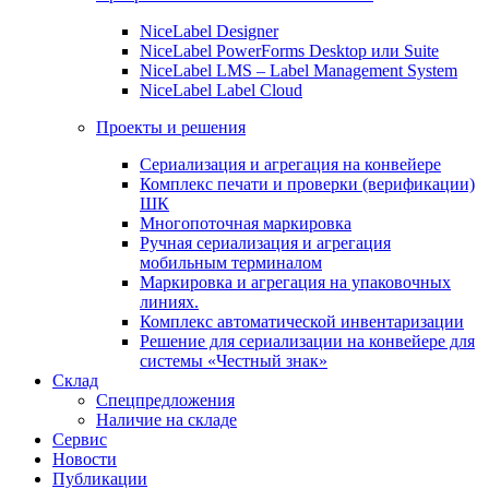
NiceLabel Designer
NiceLabel PowerForms Desktop или Suite
NiceLabel LMS – Label Management System
NiceLabel Label Cloud
Проекты и решения
Сериализация и агрегация на конвейере
Комплекс печати и проверки (верификации)
ШК
Многопоточная маркировка
Ручная сериализация и агрегация
мобильным терминалом
Маркировка и агрегация на упаковочных
линиях.
Комплекс автоматической инвентаризации
Решение для сериализации на конвейере для
системы «Честный знак»
Склад
Спецпредложения
Наличие на складе
Сервис
Новости
Публикации