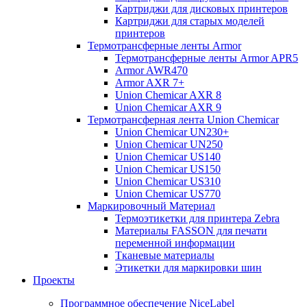
Картриджи для дисковых принтеров
Картриджи для старых моделей
принтеров
Термотрансферные ленты Armor
Термотрансферные ленты Armor APR5
Armor AWR470
Armor AXR 7+
Union Chemicar AXR 8
Union Chemicar AXR 9
Термотрансферная лента Union Chemicar
Union Chemicar UN230+
Union Chemicar UN250
Union Chemicar US140
Union Chemicar US150
Union Chemicar US310
Union Chemicar US770
Маркировочный Материал
Термоэтикетки для принтера Zebra
Материалы FASSON для печати
переменной информации
Тканевые материалы
Этикетки для маркировки шин
Проекты
Программное обеспечение NiceLabel