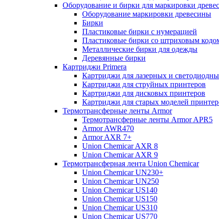
Оборудование и бирки для маркировки древе
Оборудование маркировки древесины
Бирки
Пластиковые бирки с нумерацией
Пластиковые бирки со штриховым кодо
Металлические бирки для одежды
Деревянные бирки
Картриджи Primera
Картриджи для лазерных и светодиодны
Картриджи для струйных принтеров
Картриджи для дисковых принтеров
Картриджи для старых моделей принтер
Термотрансферные ленты Armor
Термотрансферные ленты Armor APR5
Armor AWR470
Armor AXR 7+
Union Chemicar AXR 8
Union Chemicar AXR 9
Термотрансферная лента Union Chemicar
Union Chemicar UN230+
Union Chemicar UN250
Union Chemicar US140
Union Chemicar US150
Union Chemicar US310
Union Chemicar US770