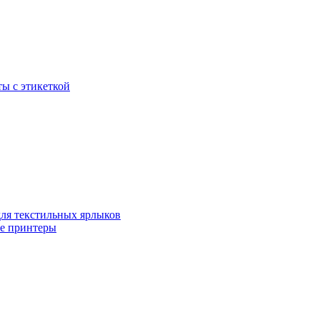
ы с этикеткой
для текстильных ярлыков
ые принтеры