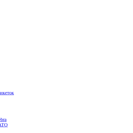
икеток
bra
SATO