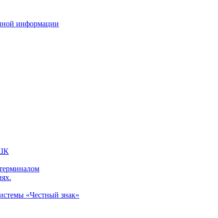
нной информации
 ШК
 терминалом
иях.
системы «Честный знак»