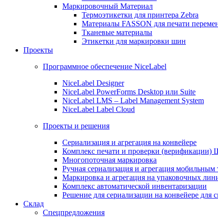
Маркировочный Материал
Термоэтикетки для принтера Zebra
Материалы FASSON для печати переме
Тканевые материалы
Этикетки для маркировки шин
Проекты
Программное обеспечение NiceLabel
NiceLabel Designer
NiceLabel PowerForms Desktop или Suite
NiceLabel LMS – Label Management System
NiceLabel Label Cloud
Проекты и решения
Сериализация и агрегация на конвейере
Комплекс печати и проверки (верификации)
Многопоточная маркировка
Ручная сериализация и агрегация мобильным
Маркировка и агрегация на упаковочных лин
Комплекс автоматической инвентаризации
Решение для сериализации на конвейере для 
Склад
Спецпредложения