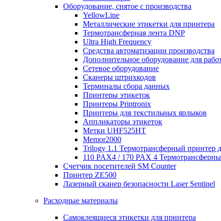
Оборудование, снятое с производства
YellowLine
Металлические этикетки для принтера
Термотрансферная лента DNP
Ultra High Frequency
Средства автоматизации производства
Дополнительное оборудование для работ
Сетевое оборудование
Сканеры штрихкодов
Терминалы сбора данных
Принтеры этикеток
Принтеры Printronix
Принтеры для текстильных ярлыков
Аппликаторы этикеток
Метки UHF525HT
Memor2000
Trilogy 1.1 Термотрансферный принтер 
110 PAX4 / 170 PAX 4 Термотрансферн
Счетчик посетителей SM Counter
Принтер ZE500
Лазерный сканер безопасности Laser Sentinel
Расходные материалы
Самоклеящиеся этикетки для принтера