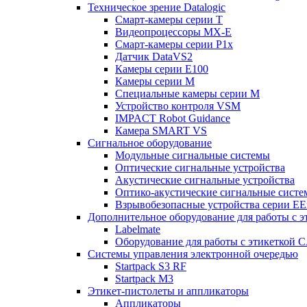
Техническое зрение Datalogic
Смарт-камеры серии T
Видеопроцессоры MX-E
Смарт-камеры серии P1x
Датчик DataVS2
Камеры серии E100
Камеры серии M
Специальные камеры серии M
Устройство контроля VSM
IMPACT Robot Guidance
Камера SMART VS
Cигнальное оборудование
Модульные сигнальные системы
Оптические сигнальные устройства
Акустические сигнальные устройства
Оптико-акустические сигнальные сист
Взрывобезопасные устройства серии EE
Дополнительное оборудование для работы с э
Labelmate
Оборудование для работы с этикеткой 
Системы управления электронной очередью
Startpack S3 RF
Startpack M3
Этикет-пистолеты и аппликаторы
Аппликаторы