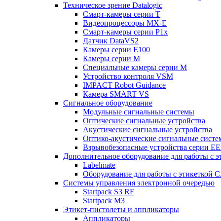
Техническое зрение Datalogic
Смарт-камеры серии T
Видеопроцессоры MX-E
Смарт-камеры серии P1x
Датчик DataVS2
Камеры серии E100
Камеры серии M
Специальные камеры серии M
Устройство контроля VSM
IMPACT Robot Guidance
Камера SMART VS
Cигнальное оборудование
Модульные сигнальные системы
Оптические сигнальные устройства
Акустические сигнальные устройства
Оптико-акустические сигнальные сист
Взрывобезопасные устройства серии EE
Дополнительное оборудование для работы с э
Labelmate
Оборудование для работы с этикеткой 
Системы управления электронной очередью
Startpack S3 RF
Startpack M3
Этикет-пистолеты и аппликаторы
Аппликаторы