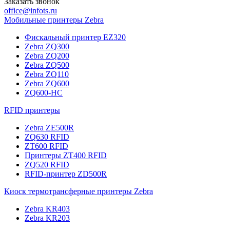
Заказать звонок
office@infots.ru
Мобильные принтеры Zebra
Фискальный принтер EZ320
Zebra ZQ300
Zebra ZQ200
Zebra ZQ500
Zebra ZQ110
Zebra ZQ600
ZQ600-HC
RFID принтеры
Zebra ZE500R
ZQ630 RFID
ZT600 RFID
Принтеры ZT400 RFID
ZQ520 RFID
RFID-принтер ZD500R
Киоск термотрансферные принтеры Zebra
Zebra KR403
Zebra KR203