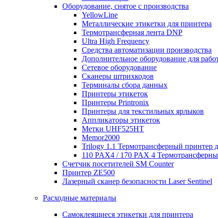
Оборудование, снятое с производства
YellowLine
Металлические этикетки для принтера
Термотрансферная лента DNP
Ultra High Frequency
Средства автоматизации производства
Дополнительное оборудование для работ
Сетевое оборудование
Сканеры штрихкодов
Терминалы сбора данных
Принтеры этикеток
Принтеры Printronix
Принтеры для текстильных ярлыков
Аппликаторы этикеток
Метки UHF525HT
Memor2000
Trilogy 1.1 Термотрансферный принтер 
110 PAX4 / 170 PAX 4 Термотрансферн
Счетчик посетителей SM Counter
Принтер ZE500
Лазерный сканер безопасности Laser Sentinel
Расходные материалы
Самоклеящиеся этикетки для принтера