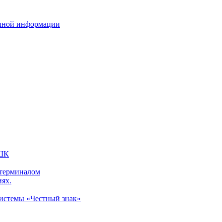
нной информации
 ШК
 терминалом
иях.
системы «Честный знак»