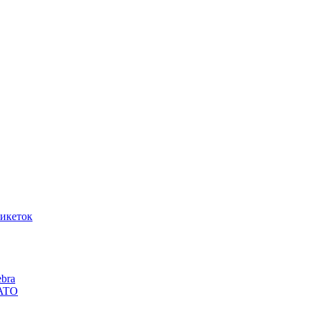
икеток
bra
SATO