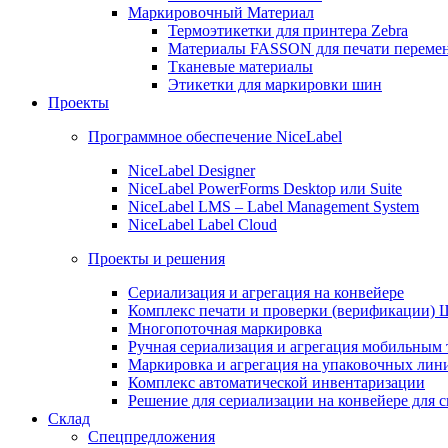
Маркировочный Материал
Термоэтикетки для принтера Zebra
Материалы FASSON для печати переме
Тканевые материалы
Этикетки для маркировки шин
Проекты
Программное обеспечение NiceLabel
NiceLabel Designer
NiceLabel PowerForms Desktop или Suite
NiceLabel LMS – Label Management System
NiceLabel Label Cloud
Проекты и решения
Сериализация и агрегация на конвейере
Комплекс печати и проверки (верификации)
Многопоточная маркировка
Ручная сериализация и агрегация мобильным
Маркировка и агрегация на упаковочных лин
Комплекс автоматической инвентаризации
Решение для сериализации на конвейере для 
Склад
Спецпредложения