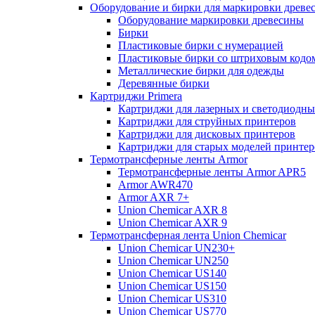
Оборудование и бирки для маркировки древе
Оборудование маркировки древесины
Бирки
Пластиковые бирки с нумерацией
Пластиковые бирки со штриховым кодо
Металлические бирки для одежды
Деревянные бирки
Картриджи Primera
Картриджи для лазерных и светодиодны
Картриджи для струйных принтеров
Картриджи для дисковых принтеров
Картриджи для старых моделей принтер
Термотрансферные ленты Armor
Термотрансферные ленты Armor APR5
Armor AWR470
Armor AXR 7+
Union Chemicar AXR 8
Union Chemicar AXR 9
Термотрансферная лента Union Chemicar
Union Chemicar UN230+
Union Chemicar UN250
Union Chemicar US140
Union Chemicar US150
Union Chemicar US310
Union Chemicar US770