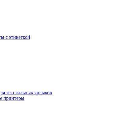
ы с этикеткой
для текстильных ярлыков
ые принтеры