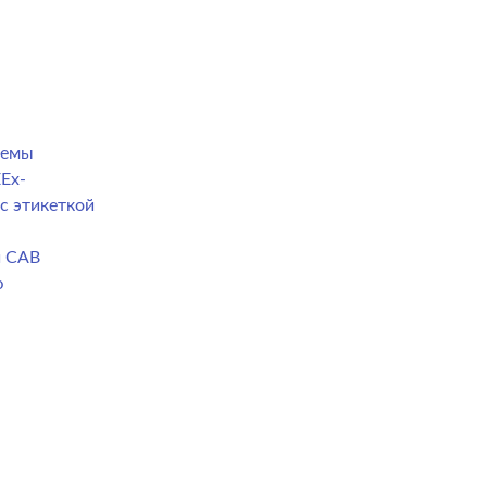
темы
Ex-
с этикеткой
й CAB
ю
а