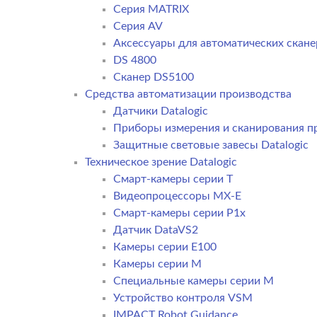
Серия MATRIX
Серия AV
Аксессуары для автоматических сканер
DS 4800
Сканер DS5100
Средства автоматизации производства
Датчики Datalogic
Приборы измерения и сканирования пр
Защитные световые завесы Datalogic
Техническое зрение Datalogic
Смарт-камеры серии T
Видеопроцессоры MX-E
Смарт-камеры серии P1x
Датчик DataVS2
Камеры серии E100
Камеры серии M
Специальные камеры серии M
Устройство контроля VSM
IMPACT Robot Guidance