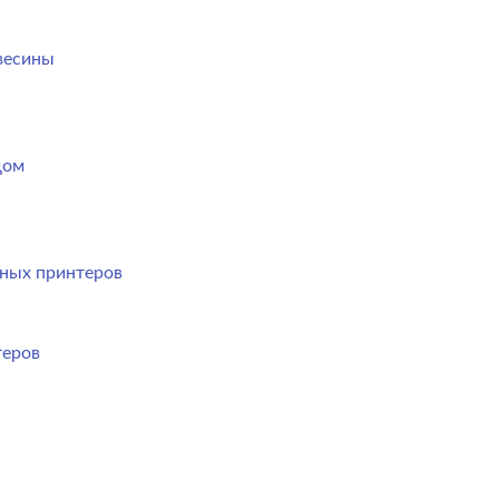
весины
дом
ных принтеров
теров