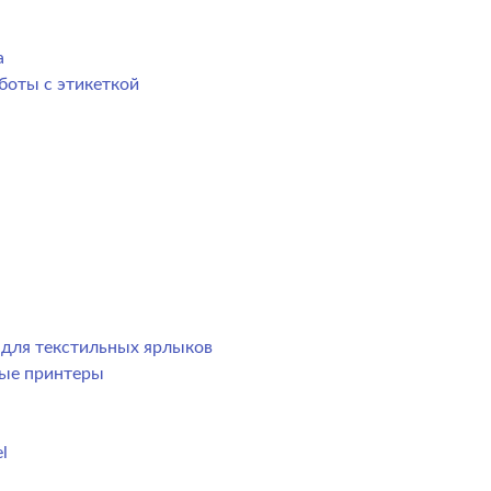
а
боты с этикеткой
р для текстильных ярлыков
ные принтеры
l