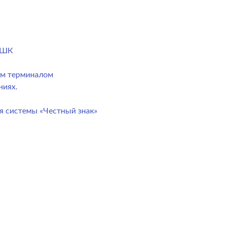
) ШК
ым терминалом
ниях.
я системы «Честный знак»