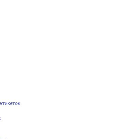
этикеток
к