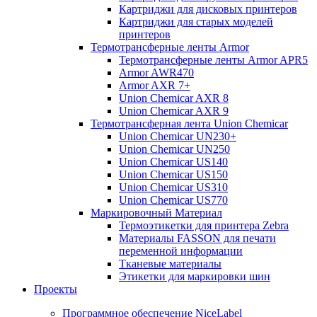
Картриджи для дисковых принтеров
Картриджи для старых моделей
принтеров
Термотрансферные ленты Armor
Термотрансферные ленты Armor APR5
Armor AWR470
Armor AXR 7+
Union Chemicar AXR 8
Union Chemicar AXR 9
Термотрансферная лента Union Chemicar
Union Chemicar UN230+
Union Chemicar UN250
Union Chemicar US140
Union Chemicar US150
Union Chemicar US310
Union Chemicar US770
Маркировочный Материал
Термоэтикетки для принтера Zebra
Материалы FASSON для печати
переменной информации
Тканевые материалы
Этикетки для маркировки шин
Проекты
Программное обеспечение NiceLabel