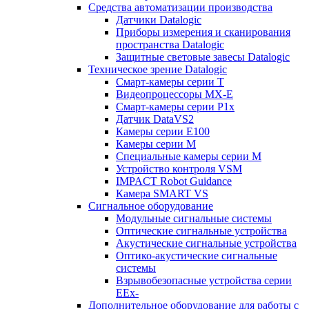
Средства автоматизации производства
Датчики Datalogic
Приборы измерения и сканирования
пространства Datalogic
Защитные световые завесы Datalogic
Техническое зрение Datalogic
Смарт-камеры серии T
Видеопроцессоры MX-E
Смарт-камеры серии P1x
Датчик DataVS2
Камеры серии E100
Камеры серии M
Специальные камеры серии M
Устройство контроля VSM
IMPACT Robot Guidance
Камера SMART VS
Cигнальное оборудование
Модульные сигнальные системы
Оптические сигнальные устройства
Акустические сигнальные устройства
Оптико-акустические сигнальные
системы
Взрывобезопасные устройства серии
EEx-
Дополнительное оборудование для работы с