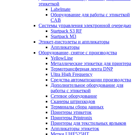
этикеткой
Labelmate
Оборудование для работы с этикеткой
CAB
Системы управления электронной очередью
Startpack S3 RF
Startpack M3
Этикет-пистолеты и аппликаторы
Аппликаторы
Оборудование, снятое с производства
YellowLine
Металлические этикетки для принтера
Термотрансферная лента DNP
Ultra High Frequency
Средства автоматизации производства
Дополнительное оборудование для
работы с этикеткой
Сетевое оборудование
Сканеры штрихкодов
Терминалы сбора данных
Принтеры этикеток
Принтеры Printronix
Принтеры для текстильных ярлыков
Аппликаторы этикеток
Метки UHF525HT