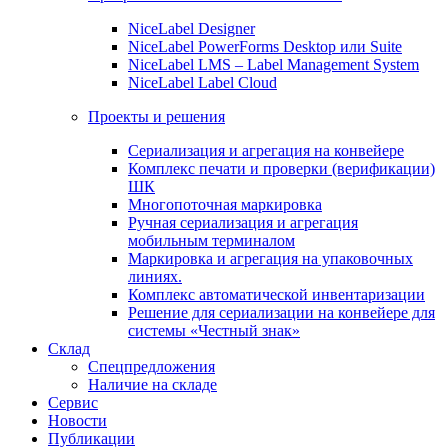
NiceLabel Designer
NiceLabel PowerForms Desktop или Suite
NiceLabel LMS – Label Management System
NiceLabel Label Cloud
Проекты и решения
Сериализация и агрегация на конвейере
Комплекс печати и проверки (верификации)
ШК
Многопоточная маркировка
Ручная сериализация и агрегация
мобильным терминалом
Маркировка и агрегация на упаковочных
линиях.
Комплекс автоматической инвентаризации
Решение для сериализации на конвейере для
системы «Честный знак»
Склад
Спецпредложения
Наличие на складе
Сервис
Новости
Публикации