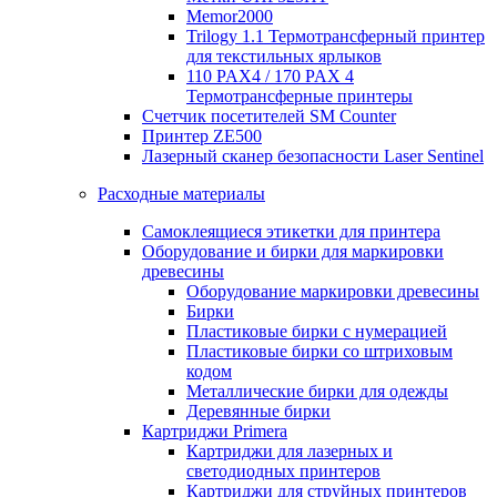
Memor2000
Trilogy 1.1 Термотрансферный принтер
для текстильных ярлыков
110 PAX4 / 170 PAX 4
Термотрансферные принтеры
Счетчик посетителей SM Counter
Принтер ZE500
Лазерный сканер безопасности Laser Sentinel
Расходные материалы
Самоклеящиеся этикетки для принтера
Оборудование и бирки для маркировки
древесины
Оборудование маркировки древесины
Бирки
Пластиковые бирки с нумерацией
Пластиковые бирки со штриховым
кодом
Металлические бирки для одежды
Деревянные бирки
Картриджи Primera
Картриджи для лазерных и
светодиодных принтеров
Картриджи для струйных принтеров