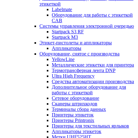
этикеткой
Labelmate
Оборудование для работы с этикеткой
CAB
Системы управления электронной очередью
Startpack S3 RF
Startpack M3
Этикет-пистолеты и аппликаторы
Аппликаторы
Оборудование, снятое с производства
YellowLine
Металлические этикетки для принтера
Термотрансферная лента DNP
Ultra High Frequency
Средства автоматизации производства
Дополнительное оборудование для
работы с этикеткой
Сетевое оборудование
Сканеры штрихкодов
Терминалы сбора данных
Принтеры этикеток
Принтеры Printronix
Принтеры для текстильных ярлыков
Аппликаторы этикеток
Метки UHF525HT