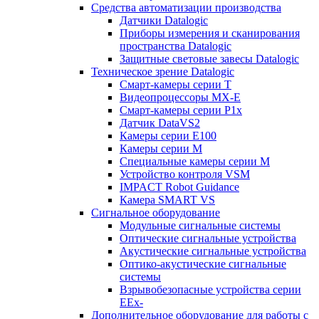
Средства автоматизации производства
Датчики Datalogic
Приборы измерения и сканирования
пространства Datalogic
Защитные световые завесы Datalogic
Техническое зрение Datalogic
Смарт-камеры серии T
Видеопроцессоры MX-E
Смарт-камеры серии P1x
Датчик DataVS2
Камеры серии E100
Камеры серии M
Специальные камеры серии M
Устройство контроля VSM
IMPACT Robot Guidance
Камера SMART VS
Cигнальное оборудование
Модульные сигнальные системы
Оптические сигнальные устройства
Акустические сигнальные устройства
Оптико-акустические сигнальные
системы
Взрывобезопасные устройства серии
EEx-
Дополнительное оборудование для работы с