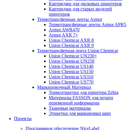
Картриджи для дисковых принтеров
Картриджи для старых моделей
принтеров
Термотрансферные ленты Armor
Термотрансферные ленты Armor APR5
Armor AWR470
Armor AXR 7+
Union Chemicar AXR 8
Union Chemicar AXR 9
Термотрансферная лента Union Chemicar
Union Chemicar UN230+
Union Chemicar UN250
Union Chemicar US140
Union Chemicar US150
Union Chemicar US310
Union Chemicar US770
Маркировочный Материал
Термоэтикетки для принтера Zebra
Материалы FASSON для печати
переменной информации
Тканевые материалы
Этикетки для маркировки шин
Проекты
Программное обеспечение NiceLabel