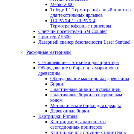
Memor2000
Trilogy 1.1 Термотрансферный принтер
для текстильных ярлыков
110 PAX4 / 170 PAX 4
Термотрансферные принтеры
Счетчик посетителей SM Counter
Принтер ZE500
Лазерный сканер безопасности Laser Sentinel
Расходные материалы
Самоклеящиеся этикетки для принтера
Оборудование и бирки для маркировки
древесины
Оборудование маркировки древесины
Бирки
Пластиковые бирки с нумерацией
Пластиковые бирки со штриховым
кодом
Металлические бирки для одежды
Деревянные бирки
Картриджи Primera
Картриджи для лазерных и
светодиодных принтеров
Картриджи для струйных принтеров