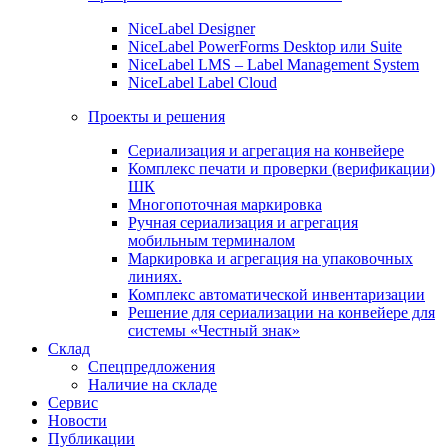
NiceLabel Designer
NiceLabel PowerForms Desktop или Suite
NiceLabel LMS – Label Management System
NiceLabel Label Cloud
Проекты и решения
Сериализация и агрегация на конвейере
Комплекс печати и проверки (верификации)
ШК
Многопоточная маркировка
Ручная сериализация и агрегация
мобильным терминалом
Маркировка и агрегация на упаковочных
линиях.
Комплекс автоматической инвентаризации
Решение для сериализации на конвейере для
системы «Честный знак»
Склад
Спецпредложения
Наличие на складе
Сервис
Новости
Публикации