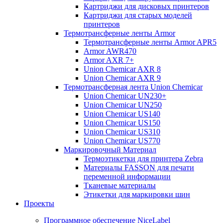
Картриджи для дисковых принтеров
Картриджи для старых моделей
принтеров
Термотрансферные ленты Armor
Термотрансферные ленты Armor APR5
Armor AWR470
Armor AXR 7+
Union Chemicar AXR 8
Union Chemicar AXR 9
Термотрансферная лента Union Chemicar
Union Chemicar UN230+
Union Chemicar UN250
Union Chemicar US140
Union Chemicar US150
Union Chemicar US310
Union Chemicar US770
Маркировочный Материал
Термоэтикетки для принтера Zebra
Материалы FASSON для печати
переменной информации
Тканевые материалы
Этикетки для маркировки шин
Проекты
Программное обеспечение NiceLabel