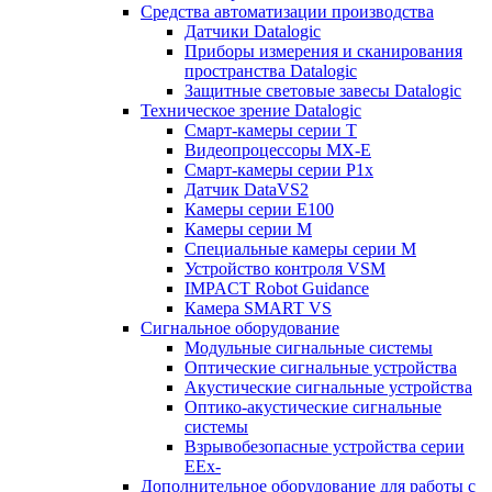
Средства автоматизации производства
Датчики Datalogic
Приборы измерения и сканирования
пространства Datalogic
Защитные световые завесы Datalogic
Техническое зрение Datalogic
Смарт-камеры серии T
Видеопроцессоры MX-E
Смарт-камеры серии P1x
Датчик DataVS2
Камеры серии E100
Камеры серии M
Специальные камеры серии M
Устройство контроля VSM
IMPACT Robot Guidance
Камера SMART VS
Cигнальное оборудование
Модульные сигнальные системы
Оптические сигнальные устройства
Акустические сигнальные устройства
Оптико-акустические сигнальные
системы
Взрывобезопасные устройства серии
EEx-
Дополнительное оборудование для работы с