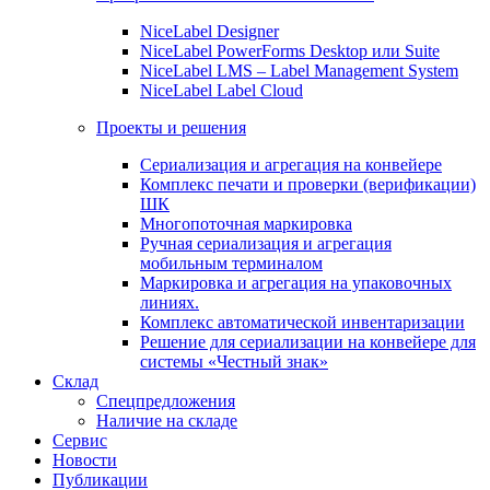
NiceLabel Designer
NiceLabel PowerForms Desktop или Suite
NiceLabel LMS – Label Management System
NiceLabel Label Cloud
Проекты и решения
Сериализация и агрегация на конвейере
Комплекс печати и проверки (верификации)
ШК
Многопоточная маркировка
Ручная сериализация и агрегация
мобильным терминалом
Маркировка и агрегация на упаковочных
линиях.
Комплекс автоматической инвентаризации
Решение для сериализации на конвейере для
системы «Честный знак»
Склад
Спецпредложения
Наличие на складе
Сервис
Новости
Публикации