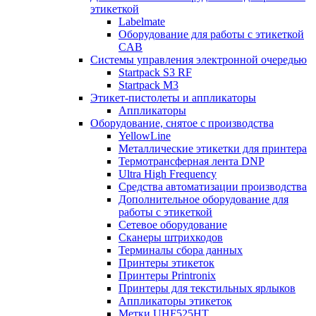
этикеткой
Labelmate
Оборудование для работы с этикеткой
CAB
Системы управления электронной очередью
Startpack S3 RF
Startpack M3
Этикет-пистолеты и аппликаторы
Аппликаторы
Оборудование, снятое с производства
YellowLine
Металлические этикетки для принтера
Термотрансферная лента DNP
Ultra High Frequency
Средства автоматизации производства
Дополнительное оборудование для
работы с этикеткой
Сетевое оборудование
Сканеры штрихкодов
Терминалы сбора данных
Принтеры этикеток
Принтеры Printronix
Принтеры для текстильных ярлыков
Аппликаторы этикеток
Метки UHF525HT