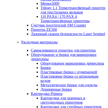
Memor2000
Trilogy 1.1 Термотрансферный принтер
для текстильных ярлыков
110 PAX4 / 170 PAX 4
Термотрансферные принтеры
Счетчик посетителей SM Counter
Принтер ZE500
Лазерный сканер безопасности Laser Sentinel
Расходные материалы
Самоклеящиеся этикетки для принтера
Оборудование и бирки для маркировки
древесины
Оборудование маркировки древесины
Бирки
Пластиковые бирки с нумерацией
Пластиковые бирки со штриховым
кодом
Металлические бирки для одежды
Деревянные бирки
Картриджи Primera
Картриджи для лазерных и
светодиодных принтеров
Картриджи для струйных принтеров