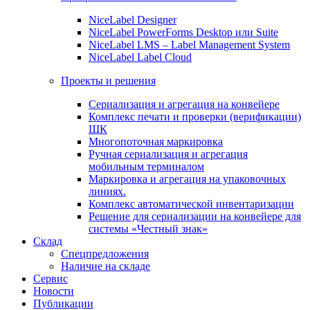
NiceLabel Designer
NiceLabel PowerForms Desktop или Suite
NiceLabel LMS – Label Management System
NiceLabel Label Cloud
Проекты и решения
Сериализация и агрегация на конвейере
Комплекс печати и проверки (верификации)
ШК
Многопоточная маркировка
Ручная сериализация и агрегация
мобильным терминалом
Маркировка и агрегация на упаковочных
линиях.
Комплекс автоматической инвентаризации
Решение для сериализации на конвейере для
системы «Честный знак»
Склад
Спецпредложения
Наличие на складе
Сервис
Новости
Публикации