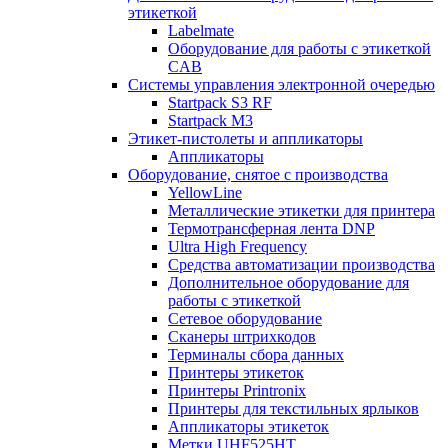
этикеткой
Labelmate
Оборудование для работы с этикеткой
CAB
Системы управления электронной очередью
Startpack S3 RF
Startpack M3
Этикет-пистолеты и аппликаторы
Аппликаторы
Оборудование, снятое с производства
YellowLine
Металлические этикетки для принтера
Термотрансферная лента DNP
Ultra High Frequency
Средства автоматизации производства
Дополнительное оборудование для
работы с этикеткой
Сетевое оборудование
Сканеры штрихкодов
Терминалы сбора данных
Принтеры этикеток
Принтеры Printronix
Принтеры для текстильных ярлыков
Аппликаторы этикеток
Метки UHF525HT