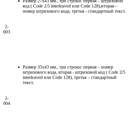
Размер 27х43 мм., три строки: первая – штриховой
код ( Code 2/5 interleaved или Code 128),вторая –
номер штрихового кода, третья - стандартный текст.
2-
003
Размер 35х43 мм., три строки: первая – номер
штрихового кода, вторая - штриховой код ( Code 2/5
interleaved или Code 128), третья – стандартный
текст.
2-
004