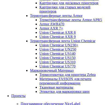
Картриджи для дисковых принтеров
Картриджи для старых моделей
принтеров
Термотрансферные ленты Armor
Термотрансферные ленты Armor APR5
Armor AWR470
Armor AXR 7+
Union Chemicar AXR 8
Union Chemicar AXR 9
Термотрансферная лента Union Chemicar
Union Chemicar UN230+
Union Chemicar UN250
Union Chemicar US140
Union Chemicar US150
Union Chemicar US310
Union Chemicar US770
Маркировочный Материал
Термоэтикетки для принтера Zebra
Материалы FASSON для печати
переменной информации
Тканевые материалы
Этикетки для маркировки шин
Проекты
Программное обеспечение NiceLabel