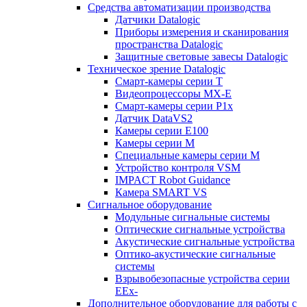
Средства автоматизации производства
Датчики Datalogic
Приборы измерения и сканирования
пространства Datalogic
Защитные световые завесы Datalogic
Техническое зрение Datalogic
Смарт-камеры серии T
Видеопроцессоры MX-E
Смарт-камеры серии P1x
Датчик DataVS2
Камеры серии E100
Камеры серии M
Специальные камеры серии M
Устройство контроля VSM
IMPACT Robot Guidance
Камера SMART VS
Cигнальное оборудование
Модульные сигнальные системы
Оптические сигнальные устройства
Акустические сигнальные устройства
Оптико-акустические сигнальные
системы
Взрывобезопасные устройства серии
EEx-
Дополнительное оборудование для работы с