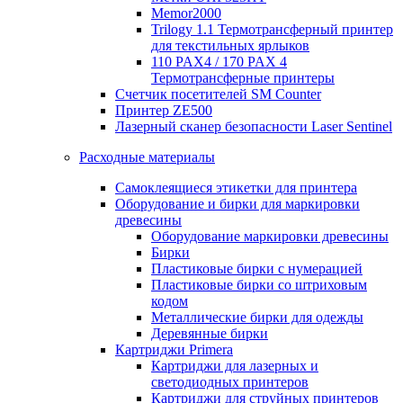
Memor2000
Trilogy 1.1 Термотрансферный принтер
для текстильных ярлыков
110 PAX4 / 170 PAX 4
Термотрансферные принтеры
Счетчик посетителей SM Counter
Принтер ZE500
Лазерный сканер безопасности Laser Sentinel
Расходные материалы
Самоклеящиеся этикетки для принтера
Оборудование и бирки для маркировки
древесины
Оборудование маркировки древесины
Бирки
Пластиковые бирки с нумерацией
Пластиковые бирки со штриховым
кодом
Металлические бирки для одежды
Деревянные бирки
Картриджи Primera
Картриджи для лазерных и
светодиодных принтеров
Картриджи для струйных принтеров