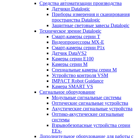
Средства автоматизации производства
Датчики Datalogic
Приборы измерения и сканирования
пространства Datalogic
Защитные световые завесы Datalogic
Техническое зрение Datalogic
Смарт-камеры серии T
Видеопроцессоры MX-E
Смарт-камеры серии P1x
Датчик DataVS2
Камеры серии E100
Камеры серии M
Специальные камеры серии M
Устройство контроля VSM
IMPACT Robot Guidance
Камера SMART VS
Cигнальное оборудование
Модульные сигнальные системы
Оптические сигнальные устройства
Акустические сигнальные устройства
Оптико-акустические сигнальные
системы
Взрывобезопасные устройства серии
EEx-
Дополнительное оборудование для работы с