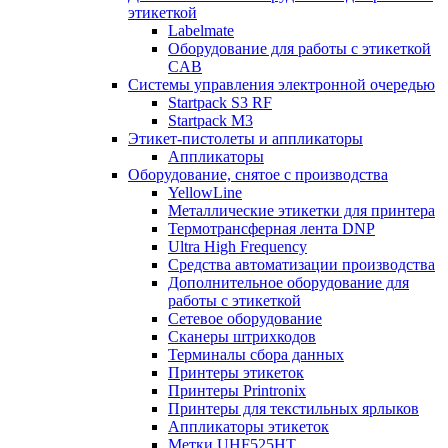
этикеткой
Labelmate
Оборудование для работы с этикеткой
CAB
Системы управления электронной очередью
Startpack S3 RF
Startpack M3
Этикет-пистолеты и аппликаторы
Аппликаторы
Оборудование, снятое с производства
YellowLine
Металлические этикетки для принтера
Термотрансферная лента DNP
Ultra High Frequency
Средства автоматизации производства
Дополнительное оборудование для
работы с этикеткой
Сетевое оборудование
Сканеры штрихкодов
Терминалы сбора данных
Принтеры этикеток
Принтеры Printronix
Принтеры для текстильных ярлыков
Аппликаторы этикеток
Метки UHF525HT