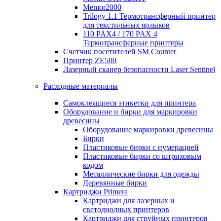
Memor2000
Trilogy 1.1 Термотрансферный принтер
для текстильных ярлыков
110 PAX4 / 170 PAX 4
Термотрансферные принтеры
Счетчик посетителей SM Counter
Принтер ZE500
Лазерный сканер безопасности Laser Sentinel
Расходные материалы
Самоклеящиеся этикетки для принтера
Оборудование и бирки для маркировки
древесины
Оборудование маркировки древесины
Бирки
Пластиковые бирки с нумерацией
Пластиковые бирки со штриховым
кодом
Металлические бирки для одежды
Деревянные бирки
Картриджи Primera
Картриджи для лазерных и
светодиодных принтеров
Картриджи для струйных принтеров