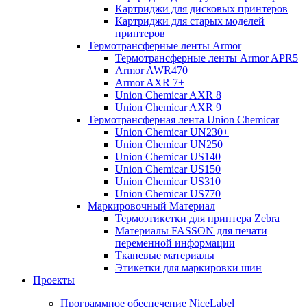
Картриджи для дисковых принтеров
Картриджи для старых моделей
принтеров
Термотрансферные ленты Armor
Термотрансферные ленты Armor APR5
Armor AWR470
Armor AXR 7+
Union Chemicar AXR 8
Union Chemicar AXR 9
Термотрансферная лента Union Chemicar
Union Chemicar UN230+
Union Chemicar UN250
Union Chemicar US140
Union Chemicar US150
Union Chemicar US310
Union Chemicar US770
Маркировочный Материал
Термоэтикетки для принтера Zebra
Материалы FASSON для печати
переменной информации
Тканевые материалы
Этикетки для маркировки шин
Проекты
Программное обеспечение NiceLabel