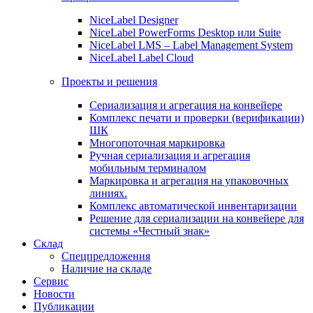
NiceLabel Designer
NiceLabel PowerForms Desktop или Suite
NiceLabel LMS – Label Management System
NiceLabel Label Cloud
Проекты и решения
Сериализация и агрегация на конвейере
Комплекс печати и проверки (верификации)
ШК
Многопоточная маркировка
Ручная сериализация и агрегация
мобильным терминалом
Маркировка и агрегация на упаковочных
линиях.
Комплекс автоматической инвентаризации
Решение для сериализации на конвейере для
системы «Честный знак»
Склад
Спецпредложения
Наличие на складе
Сервис
Новости
Публикации