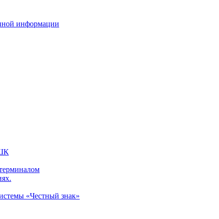
нной информации
 ШК
 терминалом
иях.
системы «Честный знак»