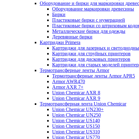
Оборудование и бирки для маркировки древе
Оборудование маркировки древесины
Бирки
Пластиковые бирки с нумерацией
Пластиковые бирки со штриховым кодо
Металлические бирки для одежды
Деревянные бирки
Картриджи Primera
Картриджи для лазерных и светодиодны
Картриджи для струйных принтеров
Картриджи для дисковых принтеров
Картриджи для старых моделей принтер
Термотрансферные ленты Armor
Термотрансферные ленты Armor APR5
Armor AWR470
Armor AXR 7+
Union Chemicar AXR 8
Union Chemicar AXR 9
Термотрансферная лента Union Chemicar
Union Chemicar UN230+
Union Chemicar UN250
Union Chemicar US140
Union Chemicar US150
Union Chemicar US310
Union Chemicar US770