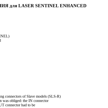
Я для LASER SENTINEL ENHANCED
TINEL)
l
 connectors of Slave models (SLS-R)
n was obliged: the IN connector
UT connector had to be