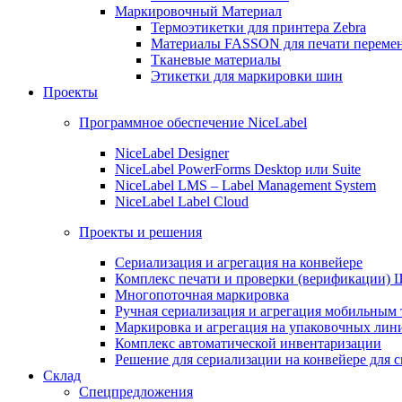
Маркировочный Материал
Термоэтикетки для принтера Zebra
Материалы FASSON для печати переме
Тканевые материалы
Этикетки для маркировки шин
Проекты
Программное обеспечение NiceLabel
NiceLabel Designer
NiceLabel PowerForms Desktop или Suite
NiceLabel LMS – Label Management System
NiceLabel Label Cloud
Проекты и решения
Сериализация и агрегация на конвейере
Комплекс печати и проверки (верификации)
Многопоточная маркировка
Ручная сериализация и агрегация мобильным
Маркировка и агрегация на упаковочных лин
Комплекс автоматической инвентаризации
Решение для сериализации на конвейере для 
Склад
Спецпредложения