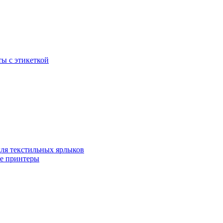
ы с этикеткой
для текстильных ярлыков
ые принтеры