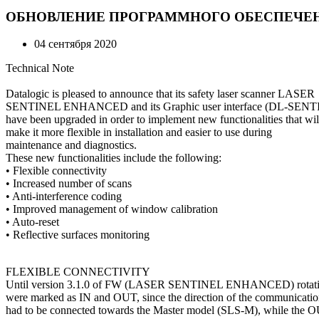
ОБНОВЛЕНИЕ ПРОГРАММНОГО ОБЕСПЕЧЕНИ
04 сентября 2020
Technical Note
Datalogic is pleased to announce that its safety laser scanner LASER
SENTINEL ENHANCED and its Graphic user interface (DL-SEN
have been upgraded in order to implement new functionalities that wil
make it more flexible in installation and easier to use during
maintenance and diagnostics.
These new functionalities include the following:
• Flexible connectivity
• Increased number of scans
• Anti-interference coding
• Improved management of window calibration
• Auto-reset
• Reflective surfaces monitoring
FLEXIBLE CONNECTIVITY
Until version 3.1.0 of FW (LASER SENTINEL ENHANCED) rotating
were marked as IN and OUT, since the direction of the communicatio
had to be connected towards the Master model (SLS-M), while the O