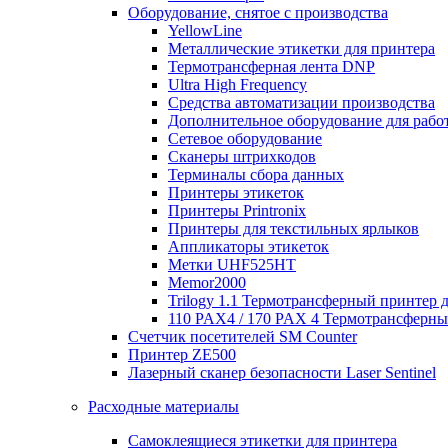
Оборудование, снятое с производства
YellowLine
Металлические этикетки для принтера
Термотрансферная лента DNP
Ultra High Frequency
Средства автоматизации производства
Дополнительное оборудование для работ
Сетевое оборудование
Сканеры штрихкодов
Терминалы сбора данных
Принтеры этикеток
Принтеры Printronix
Принтеры для текстильных ярлыков
Аппликаторы этикеток
Метки UHF525HT
Memor2000
Trilogy 1.1 Термотрансферный принтер 
110 PAX4 / 170 PAX 4 Термотрансферн
Счетчик посетителей SM Counter
Принтер ZE500
Лазерный сканер безопасности Laser Sentinel
Расходные материалы
Самоклеящиеся этикетки для принтера