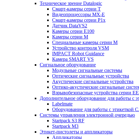
Техническое зрение Datalogic
Смарт-камеры серии T
Видеопроцессоры MX-E
Смарт-камеры серии P1x
Датчик DataVS2
Камеры серии E100
Камеры серии M
Специальные камеры серии M
Устройство контроля VSM
IMPACT Robot Guidance
Камера SMART VS
Cигнальное оборудование
Модульные сигнальные системы
Оптические сигнальные устройства
Акустические сигнальные устройства
Оптико-акустические сигнальные сист
Взрывобезопасные устройства серии EE
Дополнительное оборудование для работы с э
Labelmate
Оборудование для работы с этикеткой 
Системы управления электронной очередью
Startpack S3 RF
Startpack M3
Этикет-пистолеты и аппликаторы
Аппликаторы