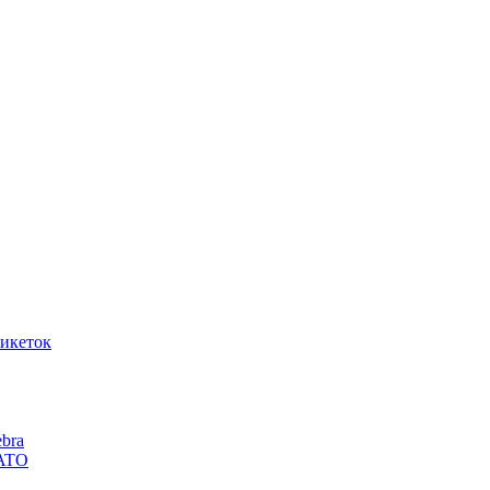
икеток
bra
SATO