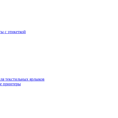
ы с этикеткой
для текстильных ярлыков
ые принтеры