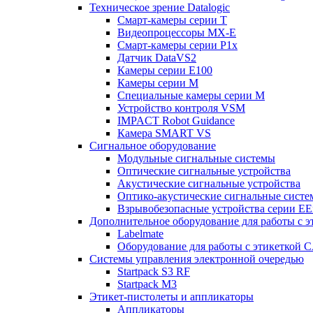
Техническое зрение Datalogic
Смарт-камеры серии T
Видеопроцессоры MX-E
Смарт-камеры серии P1x
Датчик DataVS2
Камеры серии E100
Камеры серии M
Специальные камеры серии M
Устройство контроля VSM
IMPACT Robot Guidance
Камера SMART VS
Cигнальное оборудование
Модульные сигнальные системы
Оптические сигнальные устройства
Акустические сигнальные устройства
Оптико-акустические сигнальные сист
Взрывобезопасные устройства серии EE
Дополнительное оборудование для работы с э
Labelmate
Оборудование для работы с этикеткой 
Системы управления электронной очередью
Startpack S3 RF
Startpack M3
Этикет-пистолеты и аппликаторы
Аппликаторы