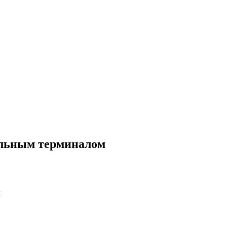
ильным терминалом
м