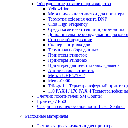
Оборудование, снятое с производства
YellowLine
Металлические этикетки для принтера
Термотрансферная лента DNP
Ultra High Frequency
Средства автоматизации производства
Дополнительное оборудование для работ
Сетевое оборудование
Сканеры штрихкодов
Терминалы сбора данных
Принтеры этикеток
Принтеры Printronix
Принтеры для текстильных ярлыков
Аппликаторы этикеток
Метки UHF525HT
Memor2000
Trilogy 1.1 Термотрансферный принтер 
110 PAX4 / 170 PAX 4 Термотрансферн
Счетчик посетителей SM Counter
Принтер ZE500
Лазерный сканер безопасности Laser Sentinel
Расходные материалы
Самоклеящиеся этикетки для принтера