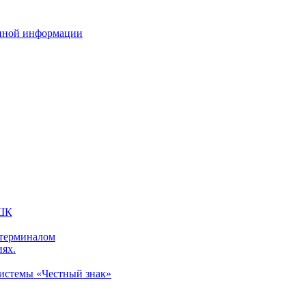
нной информации
 ШК
 терминалом
иях.
системы «Честный знак»