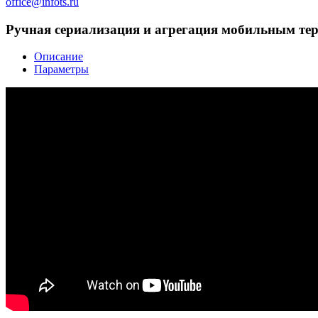
office@infots.ru
Ручная сериализация и агрегация мобильным те
Описание
Параметры