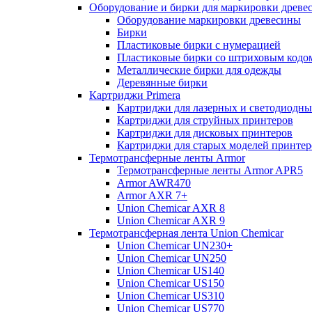
Оборудование и бирки для маркировки древе
Оборудование маркировки древесины
Бирки
Пластиковые бирки с нумерацией
Пластиковые бирки со штриховым кодо
Металлические бирки для одежды
Деревянные бирки
Картриджи Primera
Картриджи для лазерных и светодиодны
Картриджи для струйных принтеров
Картриджи для дисковых принтеров
Картриджи для старых моделей принтер
Термотрансферные ленты Armor
Термотрансферные ленты Armor APR5
Armor AWR470
Armor AXR 7+
Union Chemicar AXR 8
Union Chemicar AXR 9
Термотрансферная лента Union Chemicar
Union Chemicar UN230+
Union Chemicar UN250
Union Chemicar US140
Union Chemicar US150
Union Chemicar US310
Union Chemicar US770