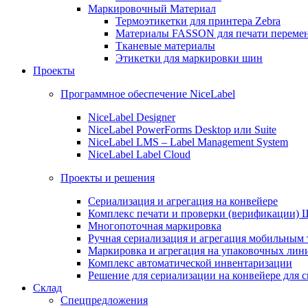
Маркировочный Материал
Термоэтикетки для принтера Zebra
Материалы FASSON для печати переме
Тканевые материалы
Этикетки для маркировки шин
Проекты
Программное обеспечение NiceLabel
NiceLabel Designer
NiceLabel PowerForms Desktop или Suite
NiceLabel LMS – Label Management System
NiceLabel Label Cloud
Проекты и решения
Сериализация и агрегация на конвейере
Комплекс печати и проверки (верификации)
Многопоточная маркировка
Ручная сериализация и агрегация мобильным
Маркировка и агрегация на упаковочных лин
Комплекс автоматической инвентаризации
Решение для сериализации на конвейере для 
Склад
Спецпредложения