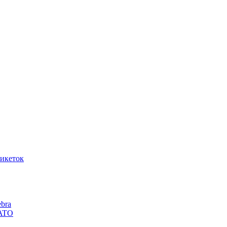
икеток
bra
SATO