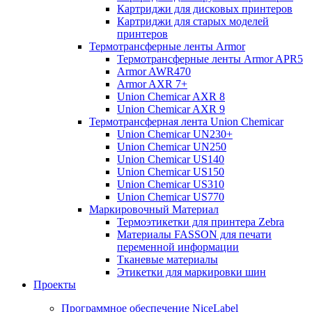
Картриджи для дисковых принтеров
Картриджи для старых моделей
принтеров
Термотрансферные ленты Armor
Термотрансферные ленты Armor APR5
Armor AWR470
Armor AXR 7+
Union Chemicar AXR 8
Union Chemicar AXR 9
Термотрансферная лента Union Chemicar
Union Chemicar UN230+
Union Chemicar UN250
Union Chemicar US140
Union Chemicar US150
Union Chemicar US310
Union Chemicar US770
Маркировочный Материал
Термоэтикетки для принтера Zebra
Материалы FASSON для печати
переменной информации
Тканевые материалы
Этикетки для маркировки шин
Проекты
Программное обеспечение NiceLabel