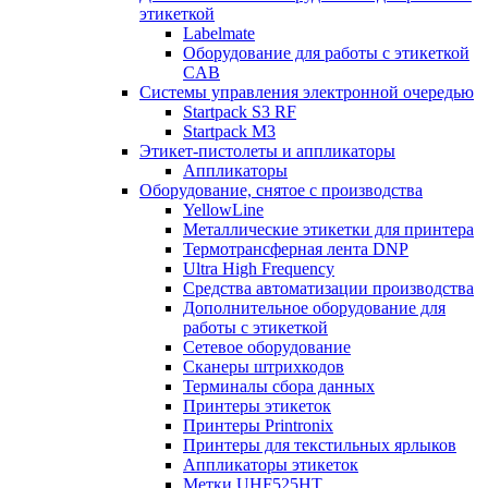
этикеткой
Labelmate
Оборудование для работы с этикеткой
CAB
Системы управления электронной очередью
Startpack S3 RF
Startpack M3
Этикет-пистолеты и аппликаторы
Аппликаторы
Оборудование, снятое с производства
YellowLine
Металлические этикетки для принтера
Термотрансферная лента DNP
Ultra High Frequency
Средства автоматизации производства
Дополнительное оборудование для
работы с этикеткой
Сетевое оборудование
Сканеры штрихкодов
Терминалы сбора данных
Принтеры этикеток
Принтеры Printronix
Принтеры для текстильных ярлыков
Аппликаторы этикеток
Метки UHF525HT