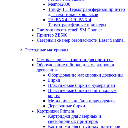
Memor2000
Trilogy 1.1 Термотрансферный принтер
для текстильных ярлыков
110 PAX4 / 170 PAX 4
Термотрансферные принтеры
Счетчик посетителей SM Counter
Принтер ZE500
Лазерный сканер безопасности Laser Sentinel
Расходные материалы
Самоклеящиеся этикетки для принтера
Оборудование и бирки для маркировки
древесины
Оборудование маркировки древесины
Бирки
Пластиковые бирки с нумерацией
Пластиковые бирки со штриховым
кодом
Металлические бирки для одежды
Деревянные бирки
Картриджи Primera
Картриджи для лазерных и
светодиодных принтеров
Картриджи для струйных принтеров