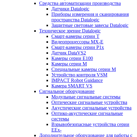
Средства автоматизации производства
Датчики Datalogic
Приборы измерения и сканирования
пространства Datalogic
Защитные световые завесы Datalogic
Техническое зрение Datalogic
Смарт-камеры серии T
Видеопроцессоры MX-E
Смарт-камеры серии P1x
Датчик DataVS2
Камеры серии E100
Камеры серии M
Специальные камеры серии M
Устройство контроля VSM
IMPACT Robot Guidance
Камера SMART VS
Cигнальное оборудование
Модульные сигнальные системы
Оптические сигнальные устройства
Акустические сигнальные устройства
Оптико-акустические сигнальные
системы
Взрывобезопасные устройства серии
EEx-
Дополнительное оборудование для работы с