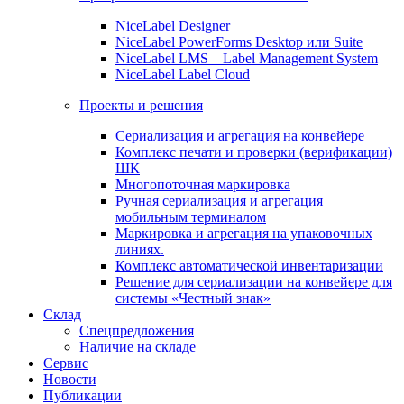
NiceLabel Designer
NiceLabel PowerForms Desktop или Suite
NiceLabel LMS – Label Management System
NiceLabel Label Cloud
Проекты и решения
Сериализация и агрегация на конвейере
Комплекс печати и проверки (верификации)
ШК
Многопоточная маркировка
Ручная сериализация и агрегация
мобильным терминалом
Маркировка и агрегация на упаковочных
линиях.
Комплекс автоматической инвентаризации
Решение для сериализации на конвейере для
системы «Честный знак»
Склад
Спецпредложения
Наличие на складе
Сервис
Новости
Публикации