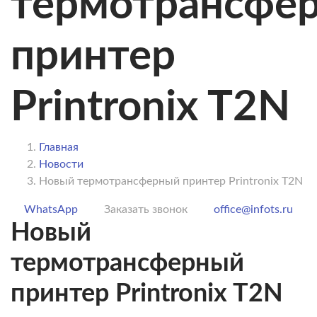
термотрансфе
принтер
Printronix T2N
Главная
Новости
Новый термотрансферный принтер Printronix T2N
WhatsApp
Заказать звонок
office@infots.ru
Новый
термотрансферный
принтер Printronix T2N