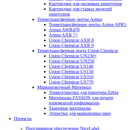
Картриджи для дисковых принтеров
Картриджи для старых моделей
принтеров
Термотрансферные ленты Armor
Термотрансферные ленты Armor APR5
Armor AWR470
Armor AXR 7+
Union Chemicar AXR 8
Union Chemicar AXR 9
Термотрансферная лента Union Chemicar
Union Chemicar UN230+
Union Chemicar UN250
Union Chemicar US140
Union Chemicar US150
Union Chemicar US310
Union Chemicar US770
Маркировочный Материал
Термоэтикетки для принтера Zebra
Материалы FASSON для печати
переменной информации
Тканевые материалы
Этикетки для маркировки шин
Проекты
Программное обеспечение NiceLabel