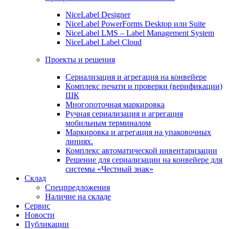
NiceLabel Designer
NiceLabel PowerForms Desktop или Suite
NiceLabel LMS – Label Management System
NiceLabel Label Cloud
Проекты и решения
Сериализация и агрегация на конвейере
Комплекс печати и проверки (верификации)
ШК
Многопоточная маркировка
Ручная сериализация и агрегация
мобильным терминалом
Маркировка и агрегация на упаковочных
линиях.
Комплекс автоматической инвентаризации
Решение для сериализации на конвейере для
системы «Честный знак»
Склад
Спецпредложения
Наличие на складе
Сервис
Новости
Публикации