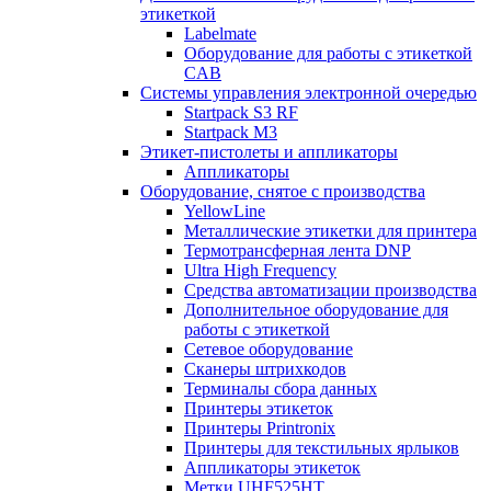
этикеткой
Labelmate
Оборудование для работы с этикеткой
CAB
Системы управления электронной очередью
Startpack S3 RF
Startpack M3
Этикет-пистолеты и аппликаторы
Аппликаторы
Оборудование, снятое с производства
YellowLine
Металлические этикетки для принтера
Термотрансферная лента DNP
Ultra High Frequency
Средства автоматизации производства
Дополнительное оборудование для
работы с этикеткой
Сетевое оборудование
Сканеры штрихкодов
Терминалы сбора данных
Принтеры этикеток
Принтеры Printronix
Принтеры для текстильных ярлыков
Аппликаторы этикеток
Метки UHF525HT