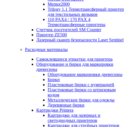
Memor2000
Trilogy 1.1 Термотрансферный принтер
для текстильных ярлыков
110 PAX4 / 170 PAX 4
Термотрансферные принтеры
Счетчик посетителей SM Counter
Принтер ZE500
Лазерный сканер безопасности Laser Sentinel
Расходные материалы
Самоклеящиеся этикетки для принтера
Оборудование и бирки для маркировки
древесины
Оборудование маркировки древесины
Бирки
Пластиковые бирки с нумерацией
Пластиковые бирки со штриховым
кодом
Металлические бирки для одежды
Деревянные бирки
Картриджи Primera
Картриджи для лазерных и
светодиодных принтеров
Картриджи для струйных принтеров