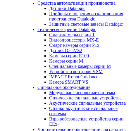
Средства автоматизации производства
Датчики Datalogic
Приборы измерения и сканирования
пространства Datalogic
Защитные световые завесы Datalogic
Техническое зрение Datalogic
Смарт-камеры серии T
Видеопроцессоры MX-E
Смарт-камеры серии P1x
Датчик DataVS2
Камеры серии E100
Камеры серии M
Специальные камеры серии M
Устройство контроля VSM
IMPACT Robot Guidance
Камера SMART VS
Cигнальное оборудование
Модульные сигнальные системы
Оптические сигнальные устройства
Акустические сигнальные устройства
Оптико-акустические сигнальные
системы
Взрывобезопасные устройства серии
EEx-
Дополнительное оборудование для работы с