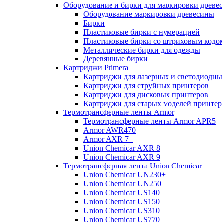
Оборудование и бирки для маркировки древе
Оборудование маркировки древесины
Бирки
Пластиковые бирки с нумерацией
Пластиковые бирки со штриховым кодо
Металлические бирки для одежды
Деревянные бирки
Картриджи Primera
Картриджи для лазерных и светодиодны
Картриджи для струйных принтеров
Картриджи для дисковых принтеров
Картриджи для старых моделей принтер
Термотрансферные ленты Armor
Термотрансферные ленты Armor APR5
Armor AWR470
Armor AXR 7+
Union Chemicar AXR 8
Union Chemicar AXR 9
Термотрансферная лента Union Chemicar
Union Chemicar UN230+
Union Chemicar UN250
Union Chemicar US140
Union Chemicar US150
Union Chemicar US310
Union Chemicar US770