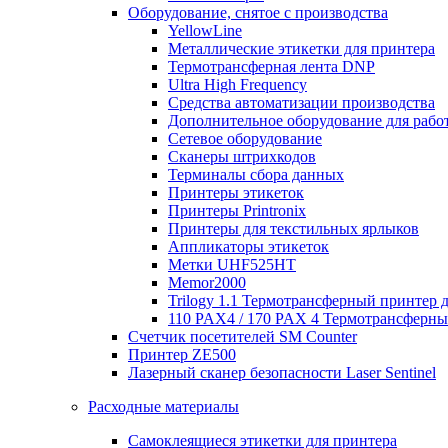
Оборудование, снятое с производства
YellowLine
Металлические этикетки для принтера
Термотрансферная лента DNP
Ultra High Frequency
Средства автоматизации производства
Дополнительное оборудование для работ
Сетевое оборудование
Сканеры штрихкодов
Терминалы сбора данных
Принтеры этикеток
Принтеры Printronix
Принтеры для текстильных ярлыков
Аппликаторы этикеток
Метки UHF525HT
Memor2000
Trilogy 1.1 Термотрансферный принтер 
110 PAX4 / 170 PAX 4 Термотрансферн
Счетчик посетителей SM Counter
Принтер ZE500
Лазерный сканер безопасности Laser Sentinel
Расходные материалы
Самоклеящиеся этикетки для принтера