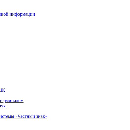
нной информации
 ШК
 терминалом
иях.
системы «Честный знак»