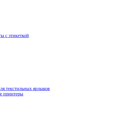
ы с этикеткой
для текстильных ярлыков
ые принтеры