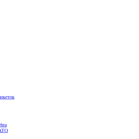
икеток
bra
SATO