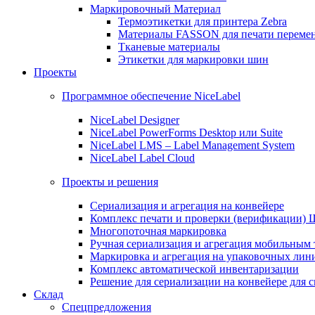
Маркировочный Материал
Термоэтикетки для принтера Zebra
Материалы FASSON для печати переме
Тканевые материалы
Этикетки для маркировки шин
Проекты
Программное обеспечение NiceLabel
NiceLabel Designer
NiceLabel PowerForms Desktop или Suite
NiceLabel LMS – Label Management System
NiceLabel Label Cloud
Проекты и решения
Сериализация и агрегация на конвейере
Комплекс печати и проверки (верификации)
Многопоточная маркировка
Ручная сериализация и агрегация мобильным
Маркировка и агрегация на упаковочных лин
Комплекс автоматической инвентаризации
Решение для сериализации на конвейере для 
Склад
Спецпредложения