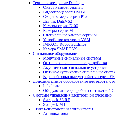
Техническое зрение Datalogic
Смарт-камеры серии T
Видеопроцессоры MX-E
Смарт-камеры серии P1x
Датчик DataVS2
Камеры серии E100
Камеры серии M
Специальные камеры серии M
Устройство контроля VSM
IMPACT Robot Guidance
Камера SMART VS
Cигнальное оборудование
Модульные сигнальные системы
Оптические сигнальные устройства
Акустические сигнальные устройства
Оптико-акустические сигнальные сист
Взрывобезопасные устройства серии EE
Дополнительное оборудование для работы с э
Labelmate
Оборудование для работы с этикеткой 
Системы управления электронной очередью
Startpack S3 RF
Startpack M3
Этикет-пистолеты и аппликаторы
Аппликаторы