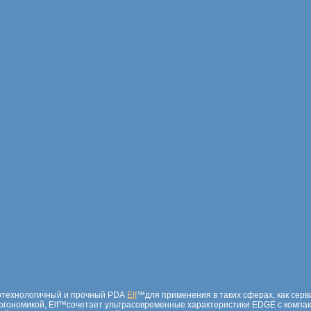
котехнологичный и прочный PDA
Elf
™для применения в таких сферах, как серв
эргономикой, Elf™сочетает ультрасовременные характеристики EDGE с комп