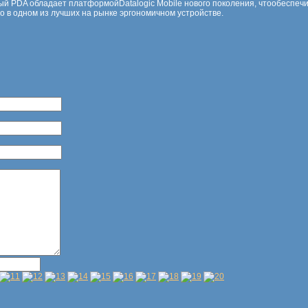
й PDA обладает платформойDatalogic Mobile нового поколения, чтообеспеч
о в одном из лучших на рынке эргономичном устройстве.