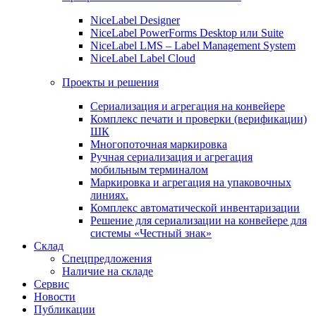
NiceLabel Designer
NiceLabel PowerForms Desktop или Suite
NiceLabel LMS – Label Management System
NiceLabel Label Cloud
Проекты и решения
Сериализация и агрегация на конвейере
Комплекс печати и проверки (верификации)
ШК
Многопоточная маркировка
Ручная сериализация и агрегация
мобильным терминалом
Маркировка и агрегация на упаковочных
линиях.
Комплекс автоматической инвентаризации
Решение для сериализации на конвейере для
системы «Честный знак»
Склад
Спецпредложения
Наличие на складе
Сервис
Новости
Публикации