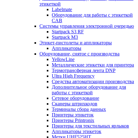
этикеткой
Labelmate
Оборудование для работы с этикеткой
CAB
Системы управления электронной очередью
Startpack S3 RF
Startpack M3
Этикет-пистолеты и аппликаторы
Аппликаторы
Оборудование, снятое с производства
YellowLine
Металлические этикетки для принтера
Термотрансферная лента DNP
Ultra High Frequency
Средства автоматизации производства
Дополнительное оборудование для
работы с этикеткой
Сетевое оборудование
Сканеры штрихкодов
Терминалы сбора данных
Принтеры этикеток
Принтеры Printronix
Принтеры для текстильных ярлыков
Аппликаторы этикеток
Метки UHF525HT