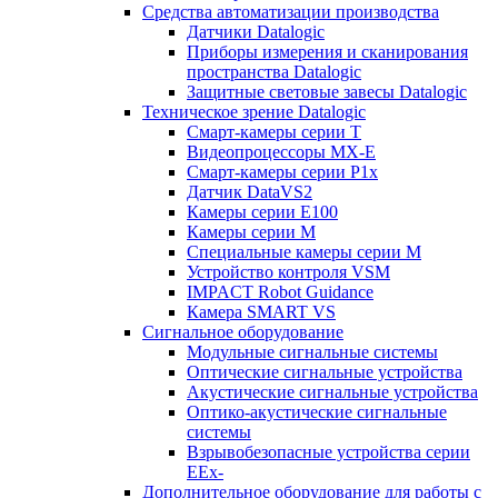
Средства автоматизации производства
Датчики Datalogic
Приборы измерения и сканирования
пространства Datalogic
Защитные световые завесы Datalogic
Техническое зрение Datalogic
Смарт-камеры серии T
Видеопроцессоры MX-E
Смарт-камеры серии P1x
Датчик DataVS2
Камеры серии E100
Камеры серии M
Специальные камеры серии M
Устройство контроля VSM
IMPACT Robot Guidance
Камера SMART VS
Cигнальное оборудование
Модульные сигнальные системы
Оптические сигнальные устройства
Акустические сигнальные устройства
Оптико-акустические сигнальные
системы
Взрывобезопасные устройства серии
EEx-
Дополнительное оборудование для работы с