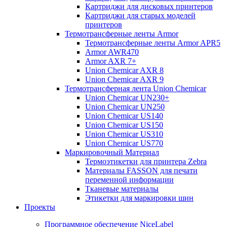
Картриджи для дисковых принтеров
Картриджи для старых моделей
принтеров
Термотрансферные ленты Armor
Термотрансферные ленты Armor APR5
Armor AWR470
Armor AXR 7+
Union Chemicar AXR 8
Union Chemicar AXR 9
Термотрансферная лента Union Chemicar
Union Chemicar UN230+
Union Chemicar UN250
Union Chemicar US140
Union Chemicar US150
Union Chemicar US310
Union Chemicar US770
Маркировочный Материал
Термоэтикетки для принтера Zebra
Материалы FASSON для печати
переменной информации
Тканевые материалы
Этикетки для маркировки шин
Проекты
Программное обеспечение NiceLabel