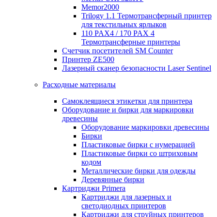
Memor2000
Trilogy 1.1 Термотрансферный принтер
для текстильных ярлыков
110 PAX4 / 170 PAX 4
Термотрансферные принтеры
Счетчик посетителей SM Counter
Принтер ZE500
Лазерный сканер безопасности Laser Sentinel
Расходные материалы
Самоклеящиеся этикетки для принтера
Оборудование и бирки для маркировки
древесины
Оборудование маркировки древесины
Бирки
Пластиковые бирки с нумерацией
Пластиковые бирки со штриховым
кодом
Металлические бирки для одежды
Деревянные бирки
Картриджи Primera
Картриджи для лазерных и
светодиодных принтеров
Картриджи для струйных принтеров