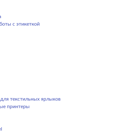
а
боты с этикеткой
р для текстильных ярлыков
ные принтеры
l