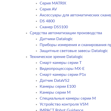
Серия MATRIX
Серия AV
Аксессуары для автоматических сканер
DS 4800
Сканер DS5100
Средства автоматизации производства
Датчики Datalogic
Приборы измерения и сканирования пр
Защитные световые завесы Datalogic
Техническое зрение Datalogic
Смарт-камеры серии T
Видеопроцессоры MX-E
Смарт-камеры серии P1x
Датчик DataVS2
Камеры серии E100
Камеры серии M
Специальные камеры серии M
Устройство контроля VSM
IMPACT Robot Guidance