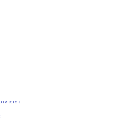
этикеток
к