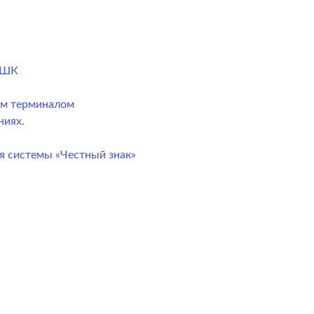
) ШК
ым терминалом
ниях.
я системы «Честный знак»