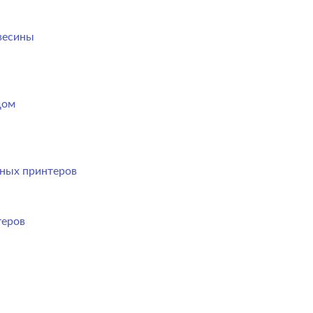
весины
дом
ных принтеров
теров