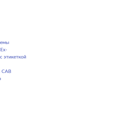
темы
Ex-
с этикеткой
й CAB
ю
а