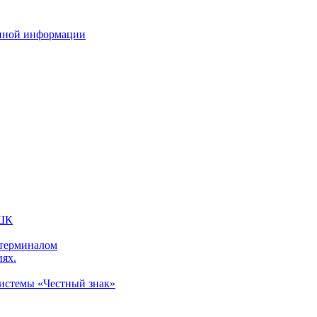
нной информации
 ШК
 терминалом
иях.
системы «Честный знак»