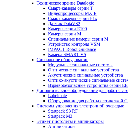
Техническое зрение Datalogic
Смарт-камеры серии T
Видеопроцессоры MX-E
Смарт-камеры серии P1x
Датчик DataVS2
Камеры серии E100
Камеры серии M
Специальные камеры серии M
Устройство контроля VSM
IMPACT Robot Guidance
Камера SMART VS
Cигнальное оборудование
Модульные сигнальные системы
Оптические сигнальные устройства
Акустические сигнальные устройства
Оптико-акустические сигнальные сист
Взрывобезопасные устройства серии EE
Дополнительное оборудование для работы с э
Labelmate
Оборудование для работы с этикеткой 
Системы управления электронной очередью
Startpack S3 RF
Startpack M3
Этикет-пистолеты и аппликаторы
Аппликаторы