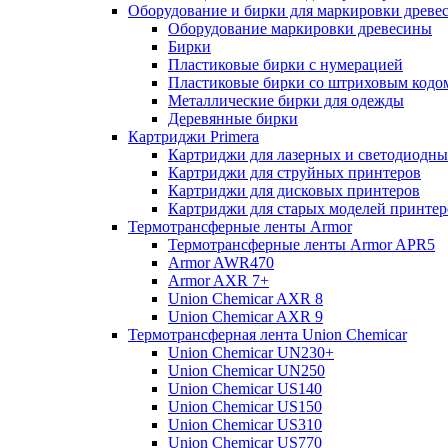
Оборудование и бирки для маркировки древе
Оборудование маркировки древесины
Бирки
Пластиковые бирки с нумерацией
Пластиковые бирки со штриховым кодо
Металлические бирки для одежды
Деревянные бирки
Картриджи Primera
Картриджи для лазерных и светодиодны
Картриджи для струйных принтеров
Картриджи для дисковых принтеров
Картриджи для старых моделей принтер
Термотрансферные ленты Armor
Термотрансферные ленты Armor APR5
Armor AWR470
Armor AXR 7+
Union Chemicar AXR 8
Union Chemicar AXR 9
Термотрансферная лента Union Chemicar
Union Chemicar UN230+
Union Chemicar UN250
Union Chemicar US140
Union Chemicar US150
Union Chemicar US310
Union Chemicar US770