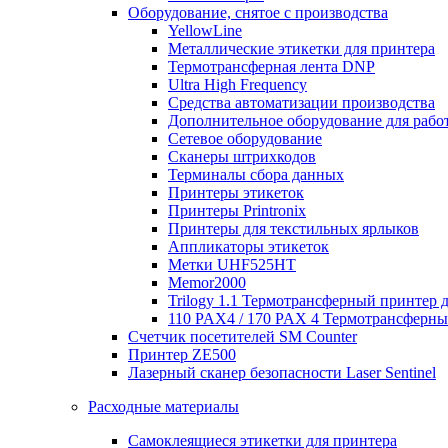
Оборудование, снятое с производства
YellowLine
Металлические этикетки для принтера
Термотрансферная лента DNP
Ultra High Frequency
Средства автоматизации производства
Дополнительное оборудование для работ
Сетевое оборудование
Сканеры штрихкодов
Терминалы сбора данных
Принтеры этикеток
Принтеры Printronix
Принтеры для текстильных ярлыков
Аппликаторы этикеток
Метки UHF525HT
Memor2000
Trilogy 1.1 Термотрансферный принтер 
110 PAX4 / 170 PAX 4 Термотрансферн
Счетчик посетителей SM Counter
Принтер ZE500
Лазерный сканер безопасности Laser Sentinel
Расходные материалы
Самоклеящиеся этикетки для принтера