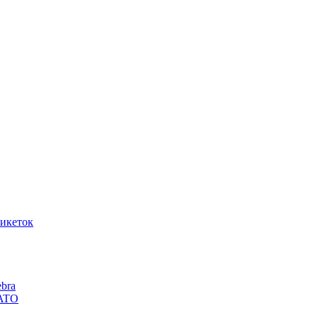
икеток
bra
SATO