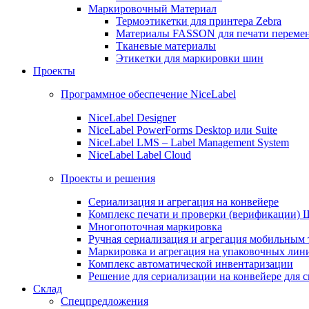
Маркировочный Материал
Термоэтикетки для принтера Zebra
Материалы FASSON для печати переме
Тканевые материалы
Этикетки для маркировки шин
Проекты
Программное обеспечение NiceLabel
NiceLabel Designer
NiceLabel PowerForms Desktop или Suite
NiceLabel LMS – Label Management System
NiceLabel Label Cloud
Проекты и решения
Сериализация и агрегация на конвейере
Комплекс печати и проверки (верификации)
Многопоточная маркировка
Ручная сериализация и агрегация мобильным
Маркировка и агрегация на упаковочных лин
Комплекс автоматической инвентаризации
Решение для сериализации на конвейере для 
Склад
Спецпредложения