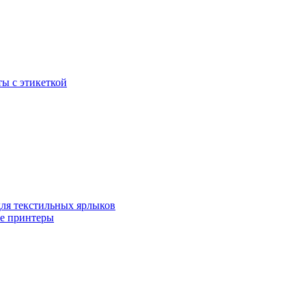
ы с этикеткой
для текстильных ярлыков
ые принтеры