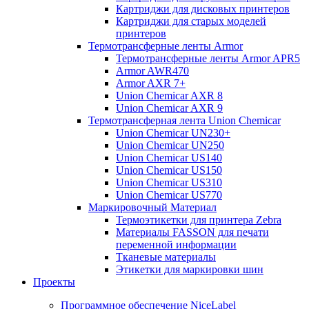
Картриджи для дисковых принтеров
Картриджи для старых моделей
принтеров
Термотрансферные ленты Armor
Термотрансферные ленты Armor APR5
Armor AWR470
Armor AXR 7+
Union Chemicar AXR 8
Union Chemicar AXR 9
Термотрансферная лента Union Chemicar
Union Chemicar UN230+
Union Chemicar UN250
Union Chemicar US140
Union Chemicar US150
Union Chemicar US310
Union Chemicar US770
Маркировочный Материал
Термоэтикетки для принтера Zebra
Материалы FASSON для печати
переменной информации
Тканевые материалы
Этикетки для маркировки шин
Проекты
Программное обеспечение NiceLabel