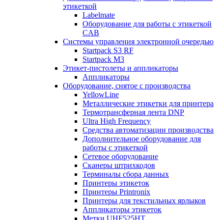
этикеткой
Labelmate
Оборудование для работы с этикеткой
CAB
Системы управления электронной очередью
Startpack S3 RF
Startpack M3
Этикет-пистолеты и аппликаторы
Аппликаторы
Оборудование, снятое с производства
YellowLine
Металлические этикетки для принтера
Термотрансферная лента DNP
Ultra High Frequency
Средства автоматизации производства
Дополнительное оборудование для
работы с этикеткой
Сетевое оборудование
Сканеры штрихкодов
Терминалы сбора данных
Принтеры этикеток
Принтеры Printronix
Принтеры для текстильных ярлыков
Аппликаторы этикеток
Метки UHF525HT