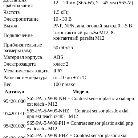
12…20 мм (S65-W), 5…45 мм (S65-V)
срабатывания
Частота
1.5 кГц
Электропитание
10 - 30 В
Выход
PNP, NPN, аналоговый выход 0…5 В
5-контактный разъём M12, 8-
Подключение
контактный разъём M12
Приблизительные
50x50x25
размеры (мм)
Материал корпуса
ABS
Электрозащита
класс 2
Механическая защита
IP67
Рабочая температура
от -10 до +55°C
Вес
100 г макс
Артикул
Модель
S65-PA-5-W09-NH = Contrast sensor plastic axial npn
954201000
ext teach - M12
S65-PA-5-W09-NHZ = Contrast sensor plastic axial
954201010
npn ext teach rs485 - M12
S65-PA-5-W09-PH = Contrast sensor plastic axial pnp
954201020
ext teach - M12
S65-PA-5-W09-PHZ = Contrast sensor plastic axial