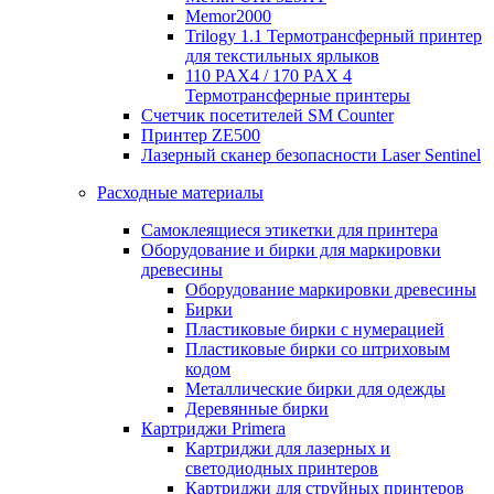
Memor2000
Trilogy 1.1 Термотрансферный принтер
для текстильных ярлыков
110 PAX4 / 170 PAX 4
Термотрансферные принтеры
Счетчик посетителей SM Counter
Принтер ZE500
Лазерный сканер безопасности Laser Sentinel
Расходные материалы
Самоклеящиеся этикетки для принтера
Оборудование и бирки для маркировки
древесины
Оборудование маркировки древесины
Бирки
Пластиковые бирки с нумерацией
Пластиковые бирки со штриховым
кодом
Металлические бирки для одежды
Деревянные бирки
Картриджи Primera
Картриджи для лазерных и
светодиодных принтеров
Картриджи для струйных принтеров