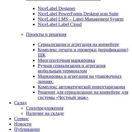
NiceLabel Designer
NiceLabel PowerForms Desktop или Suite
NiceLabel LMS – Label Management System
NiceLabel Label Cloud
Проекты и решения
Сериализация и агрегация на конвейере
Комплекс печати и проверки (верификации)
ШК
Многопоточная маркировка
Ручная сериализация и агрегация
мобильным терминалом
Маркировка и агрегация на упаковочных
линиях.
Комплекс автоматической инвентаризации
Решение для сериализации на конвейере для
системы «Честный знак»
Склад
Спецпредложения
Наличие на складе
Сервис
Новости
Публикации