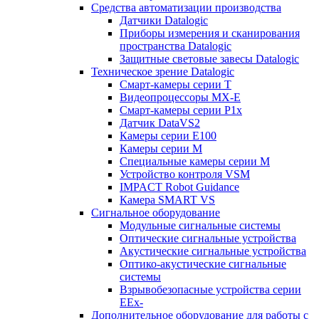
Средства автоматизации производства
Датчики Datalogic
Приборы измерения и сканирования
пространства Datalogic
Защитные световые завесы Datalogic
Техническое зрение Datalogic
Смарт-камеры серии T
Видеопроцессоры MX-E
Смарт-камеры серии P1x
Датчик DataVS2
Камеры серии E100
Камеры серии M
Специальные камеры серии M
Устройство контроля VSM
IMPACT Robot Guidance
Камера SMART VS
Cигнальное оборудование
Модульные сигнальные системы
Оптические сигнальные устройства
Акустические сигнальные устройства
Оптико-акустические сигнальные
системы
Взрывобезопасные устройства серии
EEx-
Дополнительное оборудование для работы с