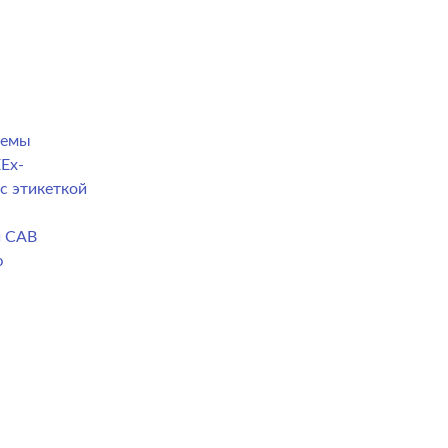
темы
Ex-
с этикеткой
й CAB
ю
а