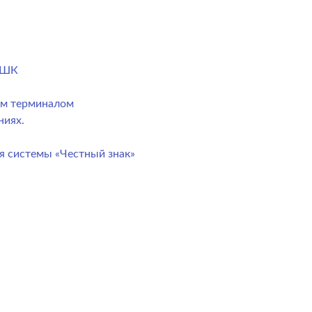
) ШК
ым терминалом
ниях.
я системы «Честный знак»