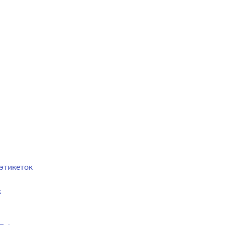
этикеток
к