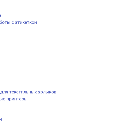
а
боты с этикеткой
р для текстильных ярлыков
ные принтеры
l