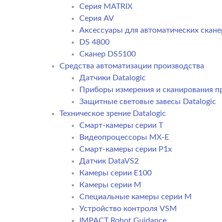
Серия MATRIX
Серия AV
Аксессуары для автоматических сканер
DS 4800
Сканер DS5100
Средства автоматизации производства
Датчики Datalogic
Приборы измерения и сканирования пр
Защитные световые завесы Datalogic
Техническое зрение Datalogic
Смарт-камеры серии T
Видеопроцессоры MX-E
Смарт-камеры серии P1x
Датчик DataVS2
Камеры серии E100
Камеры серии M
Специальные камеры серии M
Устройство контроля VSM
IMPACT Robot Guidance