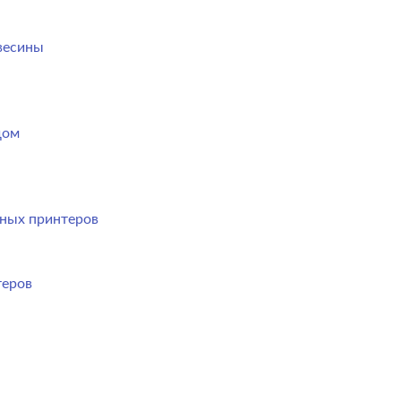
весины
дом
ных принтеров
теров