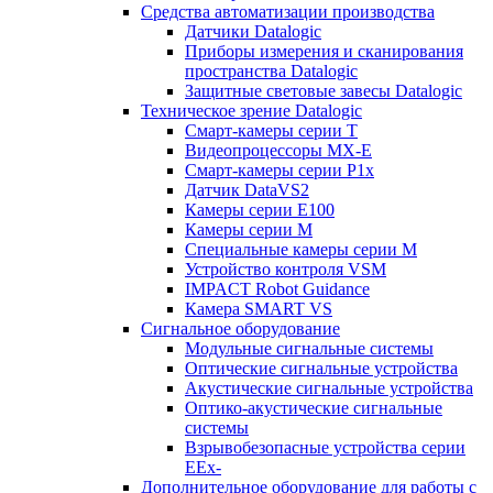
Средства автоматизации производства
Датчики Datalogic
Приборы измерения и сканирования
пространства Datalogic
Защитные световые завесы Datalogic
Техническое зрение Datalogic
Смарт-камеры серии T
Видеопроцессоры MX-E
Смарт-камеры серии P1x
Датчик DataVS2
Камеры серии E100
Камеры серии M
Специальные камеры серии M
Устройство контроля VSM
IMPACT Robot Guidance
Камера SMART VS
Cигнальное оборудование
Модульные сигнальные системы
Оптические сигнальные устройства
Акустические сигнальные устройства
Оптико-акустические сигнальные
системы
Взрывобезопасные устройства серии
EEx-
Дополнительное оборудование для работы с