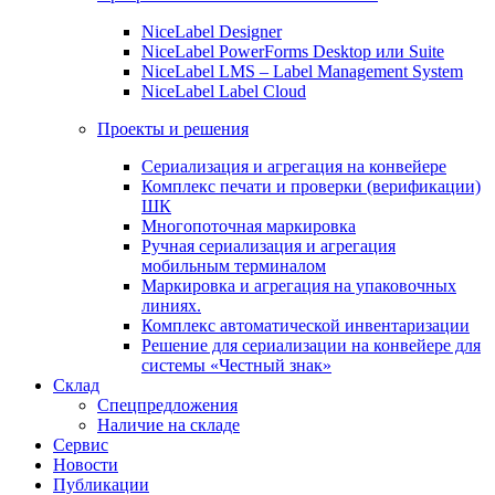
NiceLabel Designer
NiceLabel PowerForms Desktop или Suite
NiceLabel LMS – Label Management System
NiceLabel Label Cloud
Проекты и решения
Сериализация и агрегация на конвейере
Комплекс печати и проверки (верификации)
ШК
Многопоточная маркировка
Ручная сериализация и агрегация
мобильным терминалом
Маркировка и агрегация на упаковочных
линиях.
Комплекс автоматической инвентаризации
Решение для сериализации на конвейере для
системы «Честный знак»
Склад
Спецпредложения
Наличие на складе
Сервис
Новости
Публикации