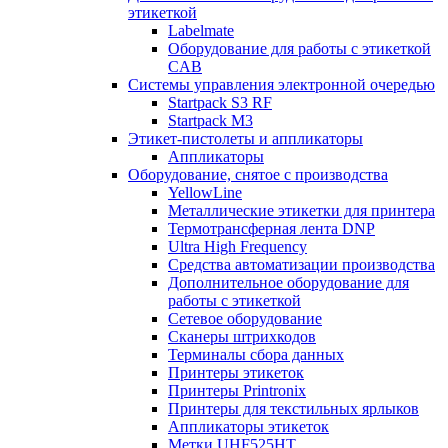
этикеткой
Labelmate
Оборудование для работы с этикеткой
CAB
Системы управления электронной очередью
Startpack S3 RF
Startpack M3
Этикет-пистолеты и аппликаторы
Аппликаторы
Оборудование, снятое с производства
YellowLine
Металлические этикетки для принтера
Термотрансферная лента DNP
Ultra High Frequency
Средства автоматизации производства
Дополнительное оборудование для
работы с этикеткой
Сетевое оборудование
Сканеры штрихкодов
Терминалы сбора данных
Принтеры этикеток
Принтеры Printronix
Принтеры для текстильных ярлыков
Аппликаторы этикеток
Метки UHF525HT