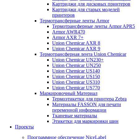
Картриджи для дисковых принтеров
Картриджи для старых моделей
принтеров
Термотрансферные ленты Armor
Термотрансферные ленты Armor APR5
Armor AWR470
Armor AXR 7+
Union Chemicar AXR 8
Union Chemicar AXR 9
Термотрансферная лента Union Chemicar
Union Chemicar UN230+
Union Chemicar UN250
Union Chemicar US140
Union Chemicar US150
Union Chemicar US310
Union Chemicar US770
Маркировочный Материал
Термоэтикетки для принтера Zebra
Материалы FASSON для печати
переменной информации
Тканевые материалы
Этикетки для маркировки шин
Проекты
Программное обеспечение NiceLabel