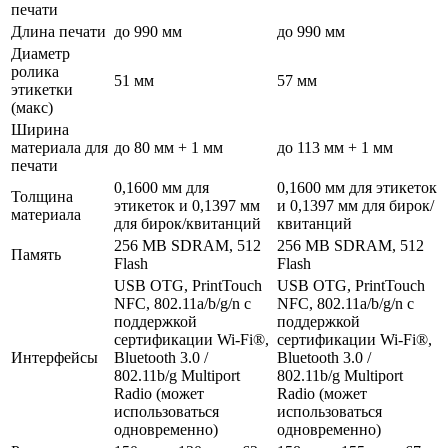
печати
Длина печати
до 990 мм
до 990 мм
Диаметр
ролика
51 мм
57 мм
этикетки
(макс)
Ширина
материала для
до 80 мм + 1 мм
до 113 мм + 1 мм
печати
0,1600 мм для
0,1600 мм для этикеток
Толщина
этикеток и 0,1397 мм
и 0,1397 мм для бирок/
материала
для бирок/квитанций
квитанций
256 MB SDRAM, 512
256 MB SDRAM, 512
Память
Flash
Flash
USB OTG, PrintTouch
USB OTG, PrintTouch
NFC, 802.11a/b/g/n с
NFC, 802.11a/b/g/n с
поддержкой
поддержкой
сертификации Wi-Fi®,
сертификации Wi-Fi®,
Интерфейсы
Bluetooth 3.0 /
Bluetooth 3.0 /
802.11b/g Multiport
802.11b/g Multiport
Radio (может
Radio (может
использоваться
использоваться
одновременно)
одновременно)