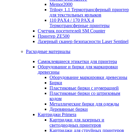
Memor2000
Trilogy 1.1 Термотрансферный принтер
для текстильных ярлыков
110 PAX4 / 170 PAX 4
Термотрансферные принтеры
Счетчик посетителей SM Counter
Принтер ZE500
Лазерный сканер безопасности Laser Sentinel
Расходные материалы
Самоклеящиеся этикетки для принтера
Оборудование и бирки для маркировки
древесины
Оборудование маркировки древесины
Бирки
Пластиковые бирки с нумерацией
Пластиковые бирки со штриховым
кодом
Металлические бирки для одежды
Деревянные бирки
Картриджи Primera
Картриджи для лазерных и
светодиодных принтеров
Картриджи для струйных принтеров