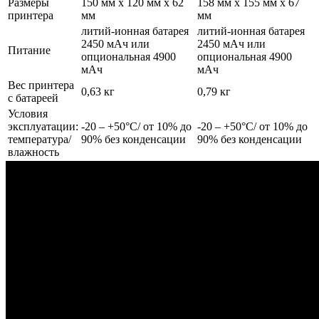
Размеры
150 мм x 120 мм x 62
158 мм x 155 мм x 67
принтера
мм
мм
литий-ионная батарея
литий-ионная батарея
2450 мАч или
2450 мАч или
Питание
опциональная 4900
опциональная 4900
мАч
мАч
Вес принтера
0,63 кг
0,79 кг
с батареей
Условия
эксплуатации:
-20 – +50°C/ от 10% до
-20 – +50°C/ от 10% до
температура/
90% без конденсации
90% без конденсации
влажность