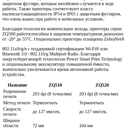
защитном футляре, которые неизбежно случаются в ходе
работы. Также принтеры соответсвуют классу
пылевлагозащищённости IP54 и IP65 с защитным футляром,
что очень важно при работе в мобильных условиях.
Благодаря технологии компенсации холода, принтеры серии
ZQ500 работоспособны в широком температурном диапазоне
от -20° до 55°C. Опционально принтеры оснащены ZebraNet®
802.11a/b/g/n с поддержкой сертификации Wi-Fi® или
Bluetooth 3.0 / 802.11b/g Multiport Radio. Благодаря
энергосберегающей технологии Power Smart Print Technology
и опциональному аккумулятору повышенной ёмкости,
значительно увеличивается время автономной работы
устройства.
Название
ZQ510
ZQ520
Разрешение
203 dpi (8 точек/мм)
203 dpi (8 точек/мм)
печати
Метод печати
Термопечать
Термопечать
Скорость
до 127 мм/сек.
до 127 мм/сек.
печати
Ширина
области
72 мм
104 мм