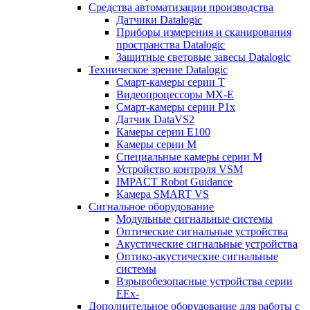
Средства автоматизации производства
Датчики Datalogic
Приборы измерения и сканирования
пространства Datalogic
Защитные световые завесы Datalogic
Техническое зрение Datalogic
Смарт-камеры серии T
Видеопроцессоры MX-E
Смарт-камеры серии P1x
Датчик DataVS2
Камеры серии E100
Камеры серии M
Специальные камеры серии M
Устройство контроля VSM
IMPACT Robot Guidance
Камера SMART VS
Cигнальное оборудование
Модульные сигнальные системы
Оптические сигнальные устройства
Акустические сигнальные устройства
Оптико-акустические сигнальные
системы
Взрывобезопасные устройства серии
EEx-
Дополнительное оборудование для работы с