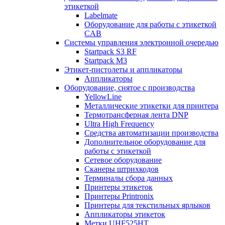
этикеткой
Labelmate
Оборудование для работы с этикеткой
CAB
Системы управления электронной очередью
Startpack S3 RF
Startpack M3
Этикет-пистолеты и аппликаторы
Аппликаторы
Оборудование, снятое с производства
YellowLine
Металлические этикетки для принтера
Термотрансферная лента DNP
Ultra High Frequency
Средства автоматизации производства
Дополнительное оборудование для
работы с этикеткой
Сетевое оборудование
Сканеры штрихкодов
Терминалы сбора данных
Принтеры этикеток
Принтеры Printronix
Принтеры для текстильных ярлыков
Аппликаторы этикеток
Метки UHF525HT