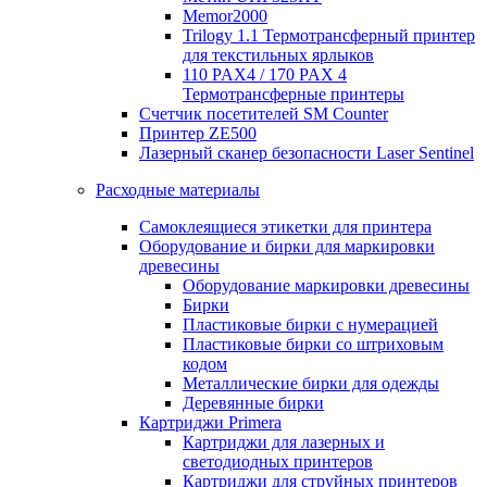
Memor2000
Trilogy 1.1 Термотрансферный принтер
для текстильных ярлыков
110 PAX4 / 170 PAX 4
Термотрансферные принтеры
Счетчик посетителей SM Counter
Принтер ZE500
Лазерный сканер безопасности Laser Sentinel
Расходные материалы
Самоклеящиеся этикетки для принтера
Оборудование и бирки для маркировки
древесины
Оборудование маркировки древесины
Бирки
Пластиковые бирки с нумерацией
Пластиковые бирки со штриховым
кодом
Металлические бирки для одежды
Деревянные бирки
Картриджи Primera
Картриджи для лазерных и
светодиодных принтеров
Картриджи для струйных принтеров