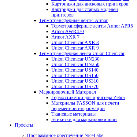
Картриджи для дисковых принтеров
Картриджи для старых моделей
принтеров
Термотрансферные ленты Armor
Термотрансферные ленты Armor APR5
Armor AWR470
Armor AXR 7+
Union Chemicar AXR 8
Union Chemicar AXR 9
Термотрансферная лента Union Chemicar
Union Chemicar UN230+
Union Chemicar UN250
Union Chemicar US140
Union Chemicar US150
Union Chemicar US310
Union Chemicar US770
Маркировочный Материал
Термоэтикетки для принтера Zebra
Материалы FASSON для печати
переменной информации
Тканевые материалы
Этикетки для маркировки шин
Проекты
Программное обеспечение NiceLabel