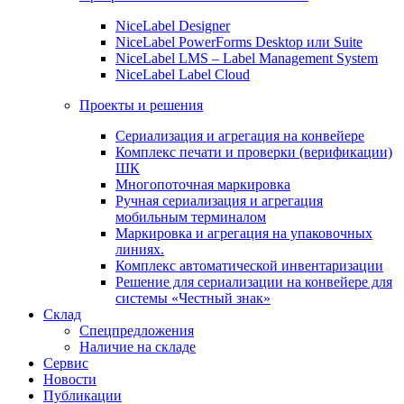
NiceLabel Designer
NiceLabel PowerForms Desktop или Suite
NiceLabel LMS – Label Management System
NiceLabel Label Cloud
Проекты и решения
Сериализация и агрегация на конвейере
Комплекс печати и проверки (верификации)
ШК
Многопоточная маркировка
Ручная сериализация и агрегация
мобильным терминалом
Маркировка и агрегация на упаковочных
линиях.
Комплекс автоматической инвентаризации
Решение для сериализации на конвейере для
системы «Честный знак»
Склад
Спецпредложения
Наличие на складе
Сервис
Новости
Публикации