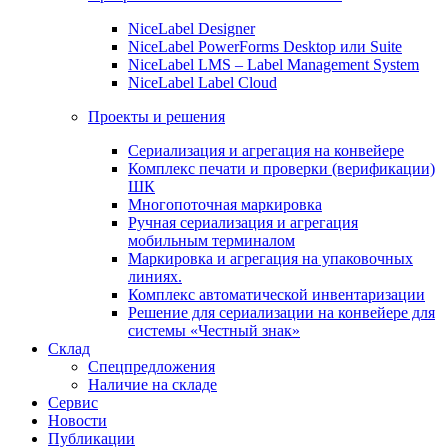
NiceLabel Designer
NiceLabel PowerForms Desktop или Suite
NiceLabel LMS – Label Management System
NiceLabel Label Cloud
Проекты и решения
Сериализация и агрегация на конвейере
Комплекс печати и проверки (верификации)
ШК
Многопоточная маркировка
Ручная сериализация и агрегация
мобильным терминалом
Маркировка и агрегация на упаковочных
линиях.
Комплекс автоматической инвентаризации
Решение для сериализации на конвейере для
системы «Честный знак»
Склад
Спецпредложения
Наличие на складе
Сервис
Новости
Публикации