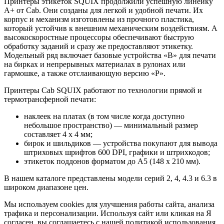
Принтеры этикеток SQUIX продолжили успешную линейку
A+ от Cab. Они созданы для легкой и удобной печати. Их
корпус и механизм изготовлены из прочного пластика,
который устойчив к внешним механическим воздействиям. А
высокоскоростные процессоры обеспечивают быструю
обработку заданий и сразу же предоставляют этикетку.
Модельный ряд включает базовые устройства «B» для печати
на бирках и непрерывных материалах в рулонах или
гармошке, а также отслаивающую версию «P».
Принтеры Cab SQUIX работают по технологии прямой и
термотрансферной печати:
наклеек на платах (в том числе когда доступно
небольшое пространство) — минимальный размер
составляет 4 x 4 мм;
бирок и шильдиков — устройства покупают для вывода
штриховых шрифтов 600 DPI, графики и штрихкодов;
этикеток поддонов форматом до A5 (148 x 210 мм).
В нашем каталоге представлены модели серий 2, 4, 4.3 и 6.3 в
широком диапазоне цен.
Мы используем cookies для улучшения работы сайта, анализа
трафика и персонализации. Используя сайт или кликая на Я
согласен, вы соглашаетесь с нашей политикой использования