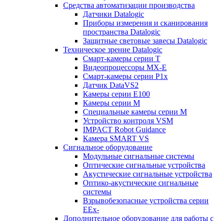
Средства автоматизации производства
Датчики Datalogic
Приборы измерения и сканирования
пространства Datalogic
Защитные световые завесы Datalogic
Техническое зрение Datalogic
Смарт-камеры серии T
Видеопроцессоры MX-E
Смарт-камеры серии P1x
Датчик DataVS2
Камеры серии E100
Камеры серии M
Специальные камеры серии M
Устройство контроля VSM
IMPACT Robot Guidance
Камера SMART VS
Cигнальное оборудование
Модульные сигнальные системы
Оптические сигнальные устройства
Акустические сигнальные устройства
Оптико-акустические сигнальные
системы
Взрывобезопасные устройства серии
EEx-
Дополнительное оборудование для работы с