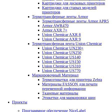
Картриджи для дисковых принтеров
Картриджи для старых моделей
принтеров
Термотрансферные ленты Armor
Термотрансферные ленты Armor APR5
Armor AWR470
Armor AXR 7+
Union Chemicar AXR 8
Union Chemicar AXR 9
Термотрансферная лента Union Chemicar
Union Chemicar UN230+
Union Chemicar UN250
Union Chemicar US140
Union Chemicar US150
Union Chemicar US310
Union Chemicar US770
Маркировочный Материал
Термоэтикетки для принтера Zebra
Материалы FASSON для печати
переменной информации
Тканевые материалы
Этикетки для маркировки шин
Проекты
Программное обеспечение NiceLabel