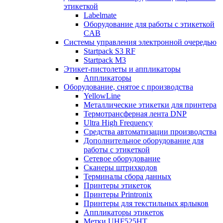
этикеткой
Labelmate
Оборудование для работы с этикеткой
CAB
Системы управления электронной очередью
Startpack S3 RF
Startpack M3
Этикет-пистолеты и аппликаторы
Аппликаторы
Оборудование, снятое с производства
YellowLine
Металлические этикетки для принтера
Термотрансферная лента DNP
Ultra High Frequency
Средства автоматизации производства
Дополнительное оборудование для
работы с этикеткой
Сетевое оборудование
Сканеры штрихкодов
Терминалы сбора данных
Принтеры этикеток
Принтеры Printronix
Принтеры для текстильных ярлыков
Аппликаторы этикеток
Метки UHF525HT