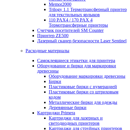
Memor2000
Trilogy 1.1 Термотрансферный принтер
для текстильных ярлыков
110 PAX4 / 170 PAX 4
Термотрансферные принтеры
Счетчик посетителей SM Counter
Принтер ZE500
Лазерный сканер безопасности Laser Sentinel
Расходные материалы
Самоклеящиеся этикетки для принтера
Оборудование и бирки для маркировки
древесины
Оборудование маркировки древесины
Бирки
Пластиковые бирки с нумерацией
Пластиковые бирки со штриховым
кодом
Металлические бирки для одежды
Деревянные бирки
Картриджи Primera
Картриджи для лазерных и
светодиодных принтеров
Картриджи для струйных принтеров