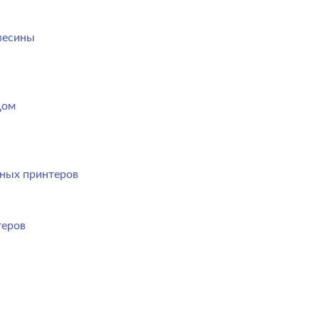
весины
дом
ных принтеров
теров