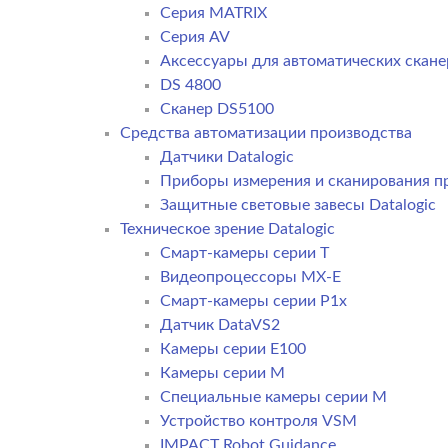
Серия MATRIX
Серия AV
Аксессуары для автоматических сканер
DS 4800
Сканер DS5100
Средства автоматизации производства
Датчики Datalogic
Приборы измерения и сканирования пр
Защитные световые завесы Datalogic
Техническое зрение Datalogic
Смарт-камеры серии T
Видеопроцессоры MX-E
Смарт-камеры серии P1x
Датчик DataVS2
Камеры серии E100
Камеры серии M
Специальные камеры серии M
Устройство контроля VSM
IMPACT Robot Guidance