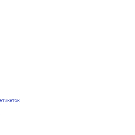
этикеток
к