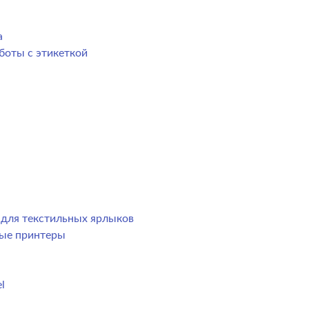
а
боты с этикеткой
р для текстильных ярлыков
ные принтеры
l