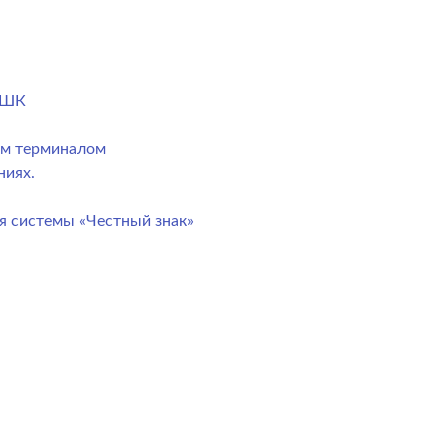
) ШК
ым терминалом
ниях.
я системы «Честный знак»