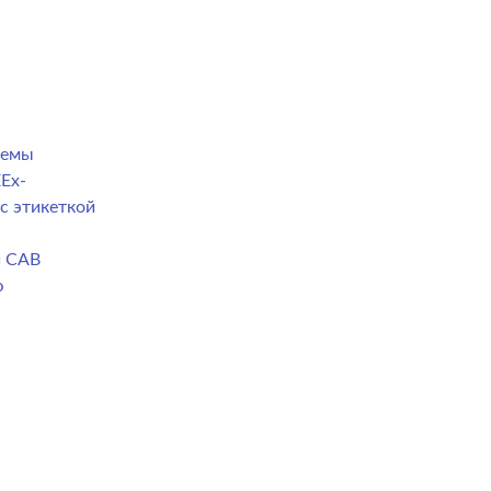
темы
Ex-
с этикеткой
й CAB
ю
а