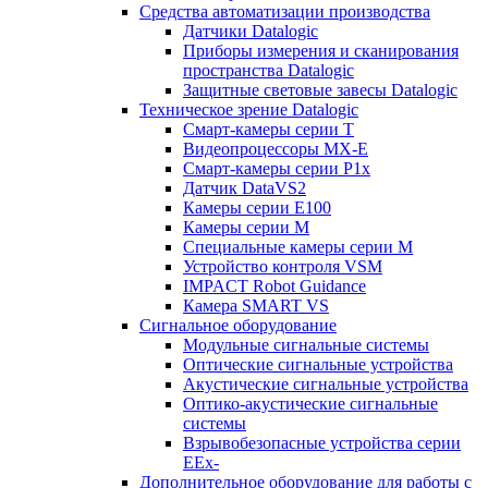
Средства автоматизации производства
Датчики Datalogic
Приборы измерения и сканирования
пространства Datalogic
Защитные световые завесы Datalogic
Техническое зрение Datalogic
Смарт-камеры серии T
Видеопроцессоры MX-E
Смарт-камеры серии P1x
Датчик DataVS2
Камеры серии E100
Камеры серии M
Специальные камеры серии M
Устройство контроля VSM
IMPACT Robot Guidance
Камера SMART VS
Cигнальное оборудование
Модульные сигнальные системы
Оптические сигнальные устройства
Акустические сигнальные устройства
Оптико-акустические сигнальные
системы
Взрывобезопасные устройства серии
EEx-
Дополнительное оборудование для работы с