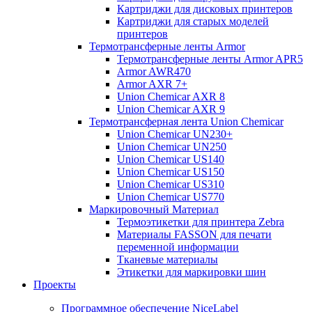
Картриджи для дисковых принтеров
Картриджи для старых моделей
принтеров
Термотрансферные ленты Armor
Термотрансферные ленты Armor APR5
Armor AWR470
Armor AXR 7+
Union Chemicar AXR 8
Union Chemicar AXR 9
Термотрансферная лента Union Chemicar
Union Chemicar UN230+
Union Chemicar UN250
Union Chemicar US140
Union Chemicar US150
Union Chemicar US310
Union Chemicar US770
Маркировочный Материал
Термоэтикетки для принтера Zebra
Материалы FASSON для печати
переменной информации
Тканевые материалы
Этикетки для маркировки шин
Проекты
Программное обеспечение NiceLabel