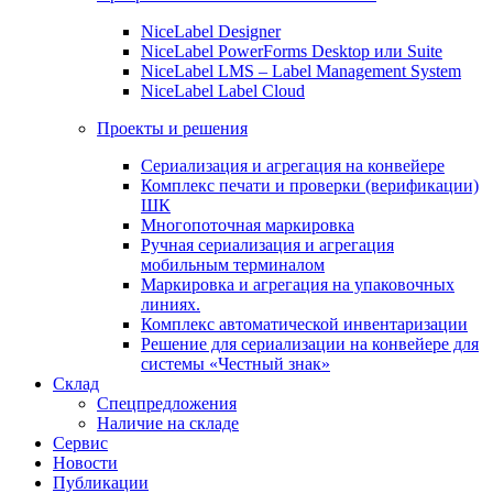
NiceLabel Designer
NiceLabel PowerForms Desktop или Suite
NiceLabel LMS – Label Management System
NiceLabel Label Cloud
Проекты и решения
Сериализация и агрегация на конвейере
Комплекс печати и проверки (верификации)
ШК
Многопоточная маркировка
Ручная сериализация и агрегация
мобильным терминалом
Маркировка и агрегация на упаковочных
линиях.
Комплекс автоматической инвентаризации
Решение для сериализации на конвейере для
системы «Честный знак»
Склад
Спецпредложения
Наличие на складе
Сервис
Новости
Публикации