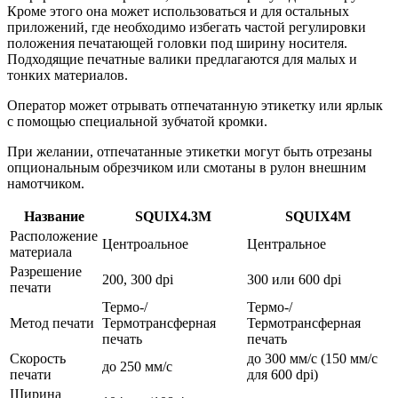
Кроме этого она может использоваться и для остальных
приложений, где необходимо избегать частой регулировки
положения печатающей головки под ширину носителя.
Подходящие печатные валики предлагаются для малых и
тонких материалов.
Оператор может отрывать отпечатанную этикетку или ярлык
с помощью специальной зубчатой кромки.
При желании, отпечатанные этикетки могут быть отрезаны
опциональным обрезчиком или смотаны в рулон внешним
намотчиком.
Название
SQUIX4.3M
SQUIX4M
Расположение
Центроальное
Центральное
материала
Разрешение
200, 300 dpi
300 или 600 dpi
печати
Термо-/
Термо-/
Метод печати
Термотрансферная
Термотрансферная
печать
печать
Скорость
до 300 мм/с (150 мм/с
до 250 мм/с
печати
для 600 dpi)
Ширина