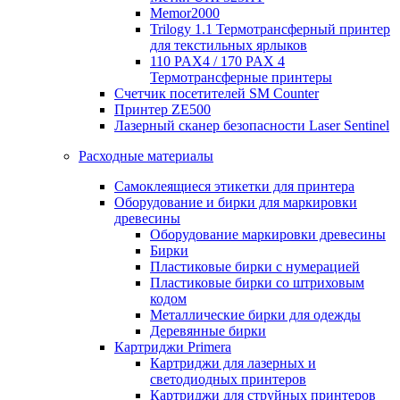
Memor2000
Trilogy 1.1 Термотрансферный принтер
для текстильных ярлыков
110 PAX4 / 170 PAX 4
Термотрансферные принтеры
Счетчик посетителей SM Counter
Принтер ZE500
Лазерный сканер безопасности Laser Sentinel
Расходные материалы
Самоклеящиеся этикетки для принтера
Оборудование и бирки для маркировки
древесины
Оборудование маркировки древесины
Бирки
Пластиковые бирки с нумерацией
Пластиковые бирки со штриховым
кодом
Металлические бирки для одежды
Деревянные бирки
Картриджи Primera
Картриджи для лазерных и
светодиодных принтеров
Картриджи для струйных принтеров