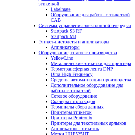
этикеткой
Labelmate
Оборудование для работы с этикеткой
CAB
Системы управления электронной очередью
Startpack S3 RF
Startpack M3
Этикет-пистолеты и аппликаторы
Аппликаторы
Оборудование, снятое с производства
YellowLine
Металлические этикетки для принтера
Термотрансферная лента DNP
Ultra High Frequency
Средства автоматизации производства
Дополнительное оборудование для
работы с этикеткой
Сетевое оборудование
Сканеры штрихкодов
Терминалы сбора данных
Принтеры этикеток
Принтеры Printronix
Принтеры для текстильных ярлыков
Аппликаторы этикеток
Метки UHF525HT