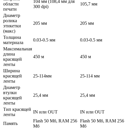
104 мм (108,4 мм для
области
105,7 мм
300 dpi)
печати
Диаметр
ролика
205 мм
205 мм
этикетки
(макс)
Толщина
0.03-0.5 мм
0.03-0.5 мм
материала
Максимальная
длина
450 м
450 м
красящей
ленты
Ширина
красящей
25-114мм
25-114 мм
ленты
Диаметр
втулки
25,4 мм
25,4 мм
красящей
ленты
Тип красящей
IN или OUT
IN или OUT
ленты
Flash 50 Мб, RAM 256
Flash 50 Мб, RAM 256
Память
Мб
Мб