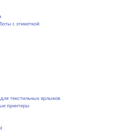
а
боты с этикеткой
р для текстильных ярлыков
ные принтеры
l