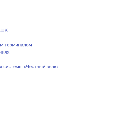
) ШК
ым терминалом
ниях.
я системы «Честный знак»