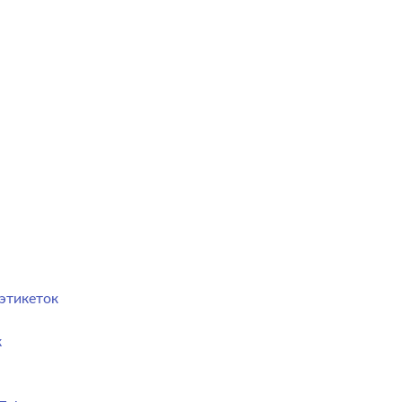
этикеток
к