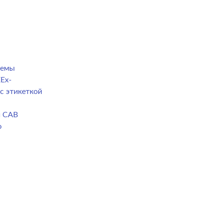
темы
Ex-
с этикеткой
й CAB
ю
а