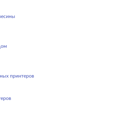
весины
дом
ных принтеров
теров