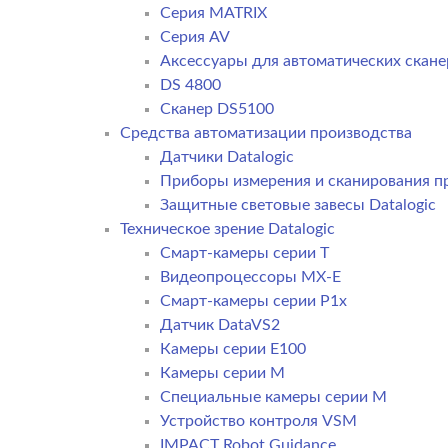
Серия MATRIX
Серия AV
Аксессуары для автоматических сканер
DS 4800
Сканер DS5100
Средства автоматизации производства
Датчики Datalogic
Приборы измерения и сканирования пр
Защитные световые завесы Datalogic
Техническое зрение Datalogic
Смарт-камеры серии T
Видеопроцессоры MX-E
Смарт-камеры серии P1x
Датчик DataVS2
Камеры серии E100
Камеры серии M
Специальные камеры серии M
Устройство контроля VSM
IMPACT Robot Guidance