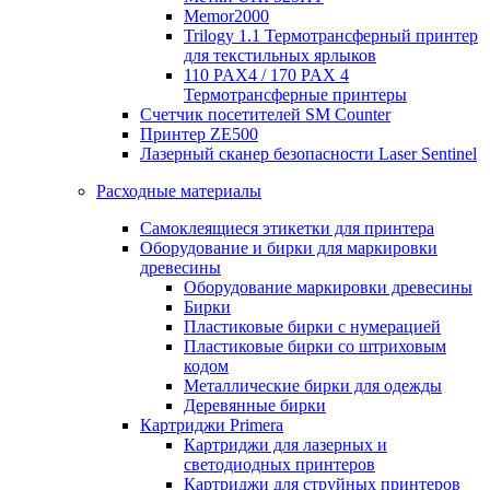
Memor2000
Trilogy 1.1 Термотрансферный принтер
для текстильных ярлыков
110 PAX4 / 170 PAX 4
Термотрансферные принтеры
Счетчик посетителей SM Counter
Принтер ZE500
Лазерный сканер безопасности Laser Sentinel
Расходные материалы
Самоклеящиеся этикетки для принтера
Оборудование и бирки для маркировки
древесины
Оборудование маркировки древесины
Бирки
Пластиковые бирки с нумерацией
Пластиковые бирки со штриховым
кодом
Металлические бирки для одежды
Деревянные бирки
Картриджи Primera
Картриджи для лазерных и
светодиодных принтеров
Картриджи для струйных принтеров