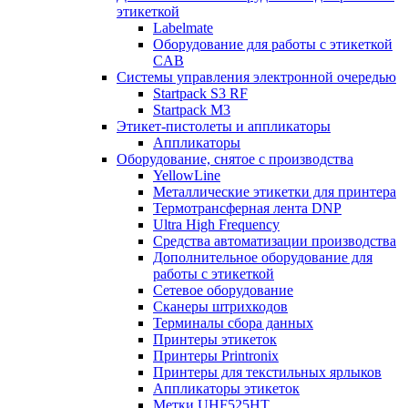
этикеткой
Labelmate
Оборудование для работы с этикеткой
CAB
Системы управления электронной очередью
Startpack S3 RF
Startpack M3
Этикет-пистолеты и аппликаторы
Аппликаторы
Оборудование, снятое с производства
YellowLine
Металлические этикетки для принтера
Термотрансферная лента DNP
Ultra High Frequency
Средства автоматизации производства
Дополнительное оборудование для
работы с этикеткой
Сетевое оборудование
Сканеры штрихкодов
Терминалы сбора данных
Принтеры этикеток
Принтеры Printronix
Принтеры для текстильных ярлыков
Аппликаторы этикеток
Метки UHF525HT