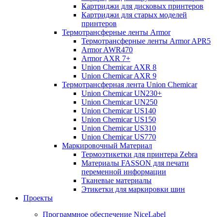
Картриджи для дисковых принтеров
Картриджи для старых моделей
принтеров
Термотрансферные ленты Armor
Термотрансферные ленты Armor APR5
Armor AWR470
Armor AXR 7+
Union Chemicar AXR 8
Union Chemicar AXR 9
Термотрансферная лента Union Chemicar
Union Chemicar UN230+
Union Chemicar UN250
Union Chemicar US140
Union Chemicar US150
Union Chemicar US310
Union Chemicar US770
Маркировочный Материал
Термоэтикетки для принтера Zebra
Материалы FASSON для печати
переменной информации
Тканевые материалы
Этикетки для маркировки шин
Проекты
Программное обеспечение NiceLabel