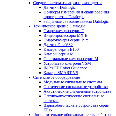
Средства автоматизации производства
Датчики Datalogic
Приборы измерения и сканирования
пространства Datalogic
Защитные световые завесы Datalogic
Техническое зрение Datalogic
Смарт-камеры серии T
Видеопроцессоры MX-E
Смарт-камеры серии P1x
Датчик DataVS2
Камеры серии E100
Камеры серии M
Специальные камеры серии M
Устройство контроля VSM
IMPACT Robot Guidance
Камера SMART VS
Cигнальное оборудование
Модульные сигнальные системы
Оптические сигнальные устройства
Акустические сигнальные устройства
Оптико-акустические сигнальные
системы
Взрывобезопасные устройства серии
EEx-
Дополнительное оборудование для работы с