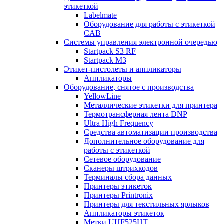
этикеткой
Labelmate
Оборудование для работы с этикеткой
CAB
Системы управления электронной очередью
Startpack S3 RF
Startpack M3
Этикет-пистолеты и аппликаторы
Аппликаторы
Оборудование, снятое с производства
YellowLine
Металлические этикетки для принтера
Термотрансферная лента DNP
Ultra High Frequency
Средства автоматизации производства
Дополнительное оборудование для
работы с этикеткой
Сетевое оборудование
Сканеры штрихкодов
Терминалы сбора данных
Принтеры этикеток
Принтеры Printronix
Принтеры для текстильных ярлыков
Аппликаторы этикеток
Метки UHF525HT