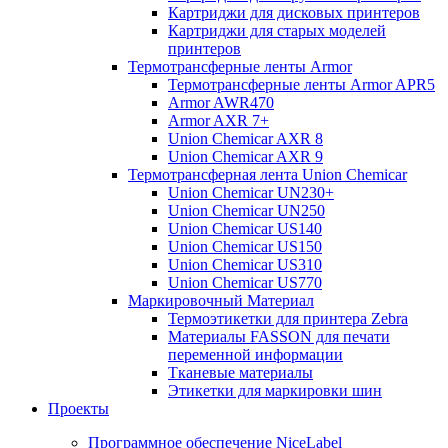
Картриджи для дисковых принтеров
Картриджи для старых моделей
принтеров
Термотрансферные ленты Armor
Термотрансферные ленты Armor APR5
Armor AWR470
Armor AXR 7+
Union Chemicar AXR 8
Union Chemicar AXR 9
Термотрансферная лента Union Chemicar
Union Chemicar UN230+
Union Chemicar UN250
Union Chemicar US140
Union Chemicar US150
Union Chemicar US310
Union Chemicar US770
Маркировочный Материал
Термоэтикетки для принтера Zebra
Материалы FASSON для печати
переменной информации
Тканевые материалы
Этикетки для маркировки шин
Проекты
Программное обеспечение NiceLabel