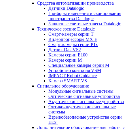
Средства автоматизации производства
Датчики Datalogic
Приборы измерения и сканирования
пространства Datalogic
Защитные световые завесы Datalogic
Техническое зрение Datalogic
Смарт-камеры серии T
Видеопроцессоры MX-E
Смарт-камеры серии P1x
Датчик DataVS2
Камеры серии E100
Камеры серии M
Специальные камеры серии M
Устройство контроля VSM
IMPACT Robot Guidance
Камера SMART VS
Cигнальное оборудование
Модульные сигнальные системы
Оптические сигнальные устройства
Акустические сигнальные устройства
Оптико-акустические сигнальные
системы
Взрывобезопасные устройства серии
EEx-
Дополнительное оборудование для работы с