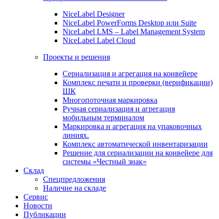
NiceLabel Designer
NiceLabel PowerForms Desktop или Suite
NiceLabel LMS – Label Management System
NiceLabel Label Cloud
Проекты и решения
Сериализация и агрегация на конвейере
Комплекс печати и проверки (верификации)
ШК
Многопоточная маркировка
Ручная сериализация и агрегация
мобильным терминалом
Маркировка и агрегация на упаковочных
линиях.
Комплекс автоматической инвентаризации
Решение для сериализации на конвейере для
системы «Честный знак»
Склад
Спецпредложения
Наличие на складе
Сервис
Новости
Публикации