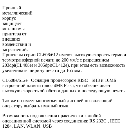
Прочный
металлический
корпус
защищает
механизмы
принтера от
внешних
воздействий и
загрязнений.
Принтеры серии CL608/612 имеют высокую скорость термо и
термотрансферной печати до 200 мм/c с разрешением
203dpi(СL408e) и 305dpi(СL412e), при этом есть возможность
увеличивать ширину печати до 165 мм .
CL608e/612e –Оснащен процессором RISC –SH3 и 16МБ
встроенной памяти плюс 4МБ Flash, что обеспечивает
высокую скорость обработки данных и последующую печать.
Так же он имеет многоязычный дисплей позволяющий
оператору выбрать нужный язык.
Возможность подключения практически к любой
операционной системой через соединения: RS 232C , IEEE
1284, LAN, WLAN, USB