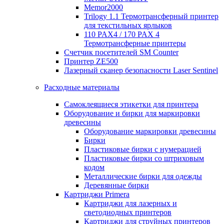
Memor2000
Trilogy 1.1 Термотрансферный принтер
для текстильных ярлыков
110 PAX4 / 170 PAX 4
Термотрансферные принтеры
Счетчик посетителей SM Counter
Принтер ZE500
Лазерный сканер безопасности Laser Sentinel
Расходные материалы
Самоклеящиеся этикетки для принтера
Оборудование и бирки для маркировки
древесины
Оборудование маркировки древесины
Бирки
Пластиковые бирки с нумерацией
Пластиковые бирки со штриховым
кодом
Металлические бирки для одежды
Деревянные бирки
Картриджи Primera
Картриджи для лазерных и
светодиодных принтеров
Картриджи для струйных принтеров