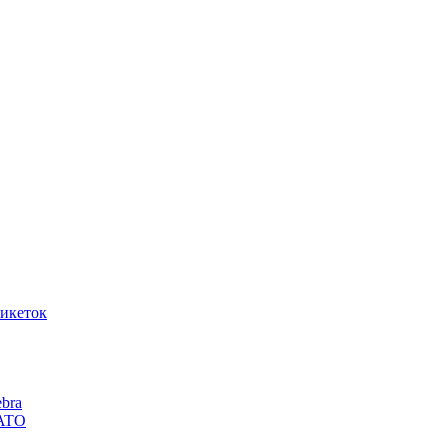
икеток
bra
SATO