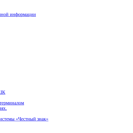
нной информации
 ШК
 терминалом
иях.
системы «Честный знак»