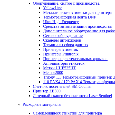
Оборудование, снятое с производства
YellowLine
Металлические этикетки для принтера
Термотрансферная лента DNP
Ultra High Frequency
Средства автоматизации производства
Дополнительное оборудование для работ
Сетевое оборудование
Сканеры штрихкодов
Терминалы сбора данных
Принтеры этикеток
Принтеры Printronix
Принтеры для текстильных ярлыков
Аппликаторы этикеток
Метки UHF525HT
Memor2000
Trilogy 1.1 Термотрансферный принтер 
110 PAX4 / 170 PAX 4 Термотрансферн
Счетчик посетителей SM Counter
Принтер ZE500
Лазерный сканер безопасности Laser Sentinel
Расходные материалы
Самоклеящиеся этикетки для принтера