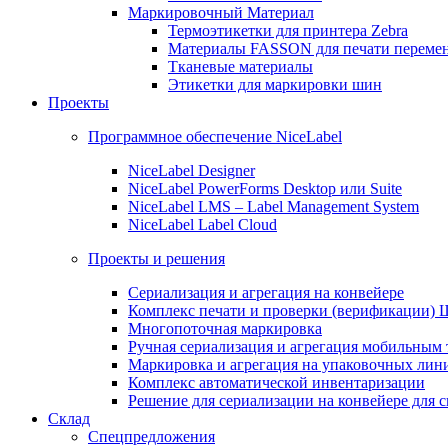
Маркировочный Материал
Термоэтикетки для принтера Zebra
Материалы FASSON для печати переме
Тканевые материалы
Этикетки для маркировки шин
Проекты
Программное обеспечение NiceLabel
NiceLabel Designer
NiceLabel PowerForms Desktop или Suite
NiceLabel LMS – Label Management System
NiceLabel Label Cloud
Проекты и решения
Сериализация и агрегация на конвейере
Комплекс печати и проверки (верификации)
Многопоточная маркировка
Ручная сериализация и агрегация мобильным
Маркировка и агрегация на упаковочных лин
Комплекс автоматической инвентаризации
Решение для сериализации на конвейере для 
Склад
Спецпредложения