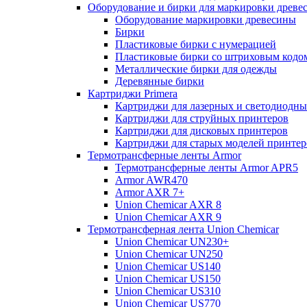
Оборудование и бирки для маркировки древе
Оборудование маркировки древесины
Бирки
Пластиковые бирки с нумерацией
Пластиковые бирки со штриховым кодо
Металлические бирки для одежды
Деревянные бирки
Картриджи Primera
Картриджи для лазерных и светодиодны
Картриджи для струйных принтеров
Картриджи для дисковых принтеров
Картриджи для старых моделей принтер
Термотрансферные ленты Armor
Термотрансферные ленты Armor APR5
Armor AWR470
Armor AXR 7+
Union Chemicar AXR 8
Union Chemicar AXR 9
Термотрансферная лента Union Chemicar
Union Chemicar UN230+
Union Chemicar UN250
Union Chemicar US140
Union Chemicar US150
Union Chemicar US310
Union Chemicar US770