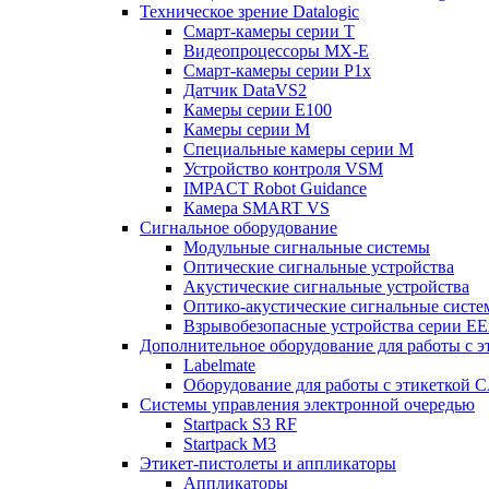
Техническое зрение Datalogic
Смарт-камеры серии T
Видеопроцессоры MX-E
Смарт-камеры серии P1x
Датчик DataVS2
Камеры серии E100
Камеры серии M
Специальные камеры серии M
Устройство контроля VSM
IMPACT Robot Guidance
Камера SMART VS
Cигнальное оборудование
Модульные сигнальные системы
Оптические сигнальные устройства
Акустические сигнальные устройства
Оптико-акустические сигнальные сист
Взрывобезопасные устройства серии EE
Дополнительное оборудование для работы с э
Labelmate
Оборудование для работы с этикеткой 
Системы управления электронной очередью
Startpack S3 RF
Startpack M3
Этикет-пистолеты и аппликаторы
Аппликаторы