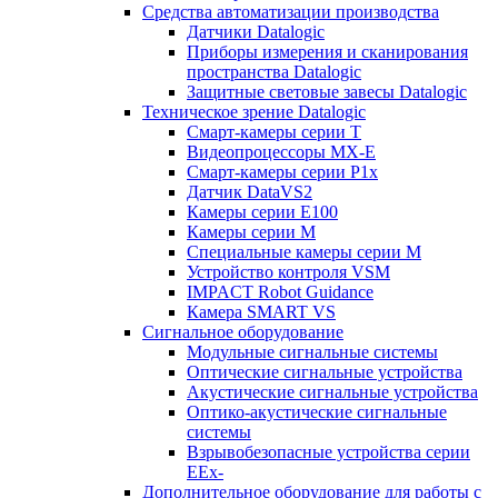
Средства автоматизации производства
Датчики Datalogic
Приборы измерения и сканирования
пространства Datalogic
Защитные световые завесы Datalogic
Техническое зрение Datalogic
Смарт-камеры серии T
Видеопроцессоры MX-E
Смарт-камеры серии P1x
Датчик DataVS2
Камеры серии E100
Камеры серии M
Специальные камеры серии M
Устройство контроля VSM
IMPACT Robot Guidance
Камера SMART VS
Cигнальное оборудование
Модульные сигнальные системы
Оптические сигнальные устройства
Акустические сигнальные устройства
Оптико-акустические сигнальные
системы
Взрывобезопасные устройства серии
EEx-
Дополнительное оборудование для работы с