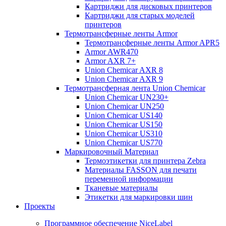
Картриджи для дисковых принтеров
Картриджи для старых моделей
принтеров
Термотрансферные ленты Armor
Термотрансферные ленты Armor APR5
Armor AWR470
Armor AXR 7+
Union Chemicar AXR 8
Union Chemicar AXR 9
Термотрансферная лента Union Chemicar
Union Chemicar UN230+
Union Chemicar UN250
Union Chemicar US140
Union Chemicar US150
Union Chemicar US310
Union Chemicar US770
Маркировочный Материал
Термоэтикетки для принтера Zebra
Материалы FASSON для печати
переменной информации
Тканевые материалы
Этикетки для маркировки шин
Проекты
Программное обеспечение NiceLabel