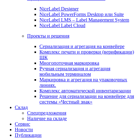
NiceLabel Designer
NiceLabel PowerForms Desktop или Suite
NiceLabel LMS – Label Management System
NiceLabel Label Cloud
Проекты и решения
Сериализация и агрегация на конвейере
Комплекс печати и проверки (верификации)
ШК
Многопоточная маркировка
Ручная сериализация и агрегация
мобильным терминалом
Маркировка и агрегация на упаковочных
линиях.
Комплекс автоматической инвентаризации
Решение для сериализации на конвейере для
системы «Честный знак»
Склад
Спецпредложения
Наличие на складе
Сервис
Новости
Публикации