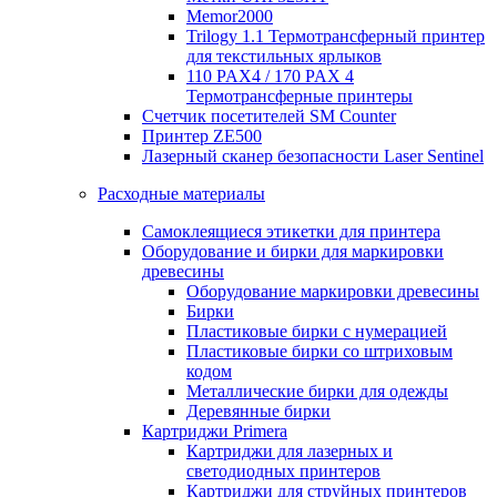
Memor2000
Trilogy 1.1 Термотрансферный принтер
для текстильных ярлыков
110 PAX4 / 170 PAX 4
Термотрансферные принтеры
Счетчик посетителей SM Counter
Принтер ZE500
Лазерный сканер безопасности Laser Sentinel
Расходные материалы
Самоклеящиеся этикетки для принтера
Оборудование и бирки для маркировки
древесины
Оборудование маркировки древесины
Бирки
Пластиковые бирки с нумерацией
Пластиковые бирки со штриховым
кодом
Металлические бирки для одежды
Деревянные бирки
Картриджи Primera
Картриджи для лазерных и
светодиодных принтеров
Картриджи для струйных принтеров