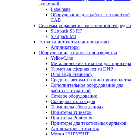
этикеткой
Labelmate
Оборудование для работы с этикеткой
CAB
Системы управления электронной очередью
Startpack S3 RF
Startpack M3
Этикет-пистолеты и аппликаторы
Аппликаторы
Оборудование, снятое с производства
YellowLine
Металлические этикетки для принтера
Термотрансферная лента DNP
Ultra High Frequency
Средства автоматизации производства
Дополнительное оборудование для
работы с этикеткой
Сетевое оборудование
Сканеры штрихкодов
Терминалы сбора данных
Принтеры этикеток
Принтеры Printronix
Принтеры для текстильных ярлыков
Аппликаторы этикеток
Метки UHF525HT