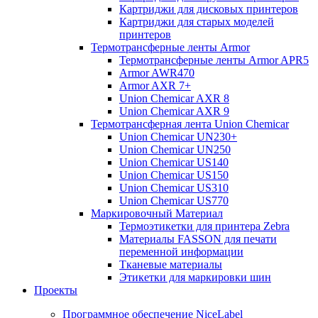
Картриджи для дисковых принтеров
Картриджи для старых моделей
принтеров
Термотрансферные ленты Armor
Термотрансферные ленты Armor APR5
Armor AWR470
Armor AXR 7+
Union Chemicar AXR 8
Union Chemicar AXR 9
Термотрансферная лента Union Chemicar
Union Chemicar UN230+
Union Chemicar UN250
Union Chemicar US140
Union Chemicar US150
Union Chemicar US310
Union Chemicar US770
Маркировочный Материал
Термоэтикетки для принтера Zebra
Материалы FASSON для печати
переменной информации
Тканевые материалы
Этикетки для маркировки шин
Проекты
Программное обеспечение NiceLabel