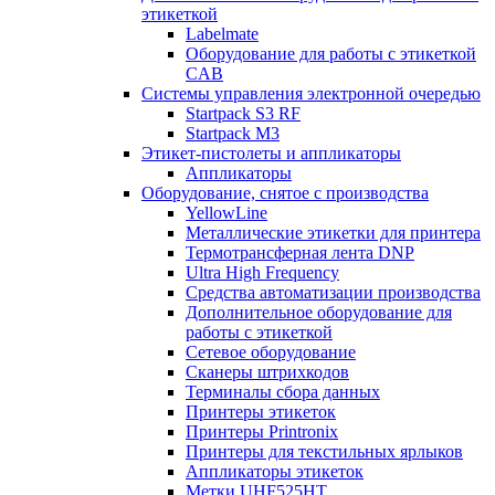
этикеткой
Labelmate
Оборудование для работы с этикеткой
CAB
Системы управления электронной очередью
Startpack S3 RF
Startpack M3
Этикет-пистолеты и аппликаторы
Аппликаторы
Оборудование, снятое с производства
YellowLine
Металлические этикетки для принтера
Термотрансферная лента DNP
Ultra High Frequency
Средства автоматизации производства
Дополнительное оборудование для
работы с этикеткой
Сетевое оборудование
Сканеры штрихкодов
Терминалы сбора данных
Принтеры этикеток
Принтеры Printronix
Принтеры для текстильных ярлыков
Аппликаторы этикеток
Метки UHF525HT