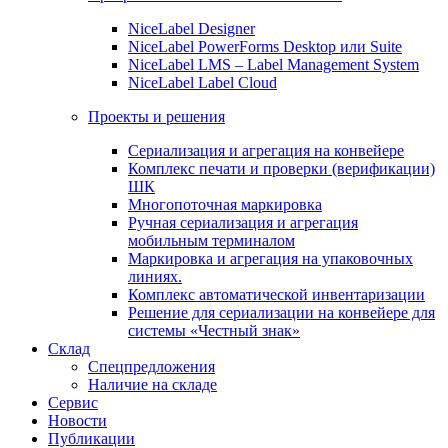
NiceLabel Designer
NiceLabel PowerForms Desktop или Suite
NiceLabel LMS – Label Management System
NiceLabel Label Cloud
Проекты и решения
Сериализация и агрегация на конвейере
Комплекс печати и проверки (верификации)
ШК
Многопоточная маркировка
Ручная сериализация и агрегация
мобильным терминалом
Маркировка и агрегация на упаковочных
линиях.
Комплекс автоматической инвентаризации
Решение для сериализации на конвейере для
системы «Честный знак»
Склад
Спецпредложения
Наличие на складе
Сервис
Новости
Публикации