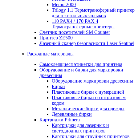
Memor2000
Trilogy 1.1 Термотрансферный принтер
для текстильных ярлыков
110 PAX4 / 170 PAX 4
Термотрансферные принтеры
Счетчик посетителей SM Counter
Принтер ZE500
Лазерный сканер безопасности Laser Sentinel
Расходные материалы
Самоклеящиеся этикетки для принтера
Оборудование и бирки для маркировки
древесины
Оборудование маркировки древесины
Бирки
Пластиковые бирки с нумерацией
Пластиковые бирки со штриховым
кодом
Металлические бирки для одежды
Деревянные бирки
Картриджи Primera
Картриджи для лазерных и
светодиодных принтеров
Картриджи для струйных принтеров