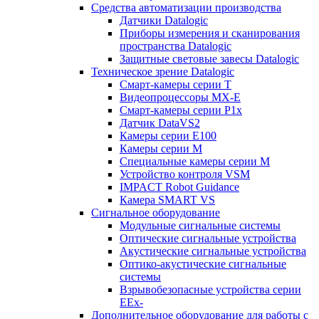
Средства автоматизации производства
Датчики Datalogic
Приборы измерения и сканирования
пространства Datalogic
Защитные световые завесы Datalogic
Техническое зрение Datalogic
Смарт-камеры серии T
Видеопроцессоры MX-E
Смарт-камеры серии P1x
Датчик DataVS2
Камеры серии E100
Камеры серии M
Специальные камеры серии M
Устройство контроля VSM
IMPACT Robot Guidance
Камера SMART VS
Cигнальное оборудование
Модульные сигнальные системы
Оптические сигнальные устройства
Акустические сигнальные устройства
Оптико-акустические сигнальные
системы
Взрывобезопасные устройства серии
EEx-
Дополнительное оборудование для работы с