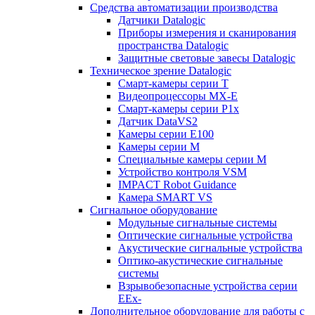
Средства автоматизации производства
Датчики Datalogic
Приборы измерения и сканирования
пространства Datalogic
Защитные световые завесы Datalogic
Техническое зрение Datalogic
Смарт-камеры серии T
Видеопроцессоры MX-E
Смарт-камеры серии P1x
Датчик DataVS2
Камеры серии E100
Камеры серии M
Специальные камеры серии M
Устройство контроля VSM
IMPACT Robot Guidance
Камера SMART VS
Cигнальное оборудование
Модульные сигнальные системы
Оптические сигнальные устройства
Акустические сигнальные устройства
Оптико-акустические сигнальные
системы
Взрывобезопасные устройства серии
EEx-
Дополнительное оборудование для работы с