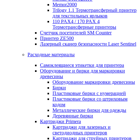
Memor2000
Trilogy 1.1 Термотрансферный принтер
для текстильных ярлыков
110 PAX4 / 170 PAX 4
Термотрансферные принтеры
Счетчик посетителей SM Counter
Принтер ZE500
Лазерный сканер безопасности Laser Sentinel
Расходные материалы
Самоклеящиеся этикетки для принтера
Оборудование и бирки для маркировки
древесины
Оборудование маркировки древесины
Бирки
Пластиковые бирки с нумерацией
Пластиковые бирки со штриховым
кодом
Металлические бирки для одежды
Деревянные бирки
Картриджи Primera
Картриджи для лазерных и
светодиодных принтеров
Картриджи для струйных принтеров