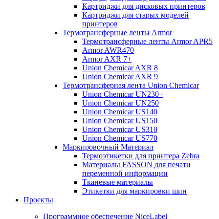
Картриджи для дисковых принтеров
Картриджи для старых моделей
принтеров
Термотрансферные ленты Armor
Термотрансферные ленты Armor APR5
Armor AWR470
Armor AXR 7+
Union Chemicar AXR 8
Union Chemicar AXR 9
Термотрансферная лента Union Chemicar
Union Chemicar UN230+
Union Chemicar UN250
Union Chemicar US140
Union Chemicar US150
Union Chemicar US310
Union Chemicar US770
Маркировочный Материал
Термоэтикетки для принтера Zebra
Материалы FASSON для печати
переменной информации
Тканевые материалы
Этикетки для маркировки шин
Проекты
Программное обеспечение NiceLabel