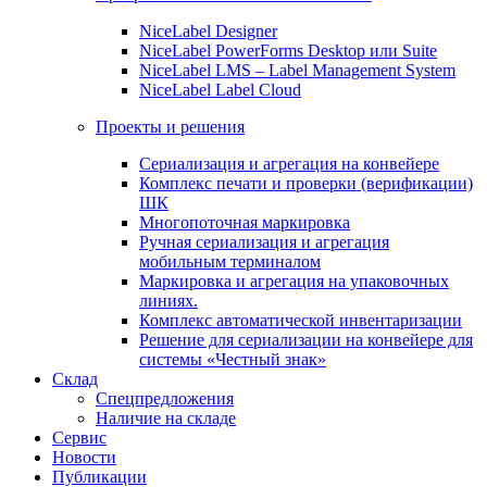
NiceLabel Designer
NiceLabel PowerForms Desktop или Suite
NiceLabel LMS – Label Management System
NiceLabel Label Cloud
Проекты и решения
Сериализация и агрегация на конвейере
Комплекс печати и проверки (верификации)
ШК
Многопоточная маркировка
Ручная сериализация и агрегация
мобильным терминалом
Маркировка и агрегация на упаковочных
линиях.
Комплекс автоматической инвентаризации
Решение для сериализации на конвейере для
системы «Честный знак»
Склад
Спецпредложения
Наличие на складе
Сервис
Новости
Публикации