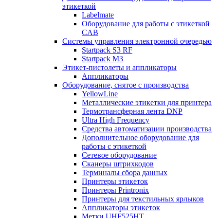
этикеткой
Labelmate
Оборудование для работы с этикеткой
CAB
Системы управления электронной очередью
Startpack S3 RF
Startpack M3
Этикет-пистолеты и аппликаторы
Аппликаторы
Оборудование, снятое с производства
YellowLine
Металлические этикетки для принтера
Термотрансферная лента DNP
Ultra High Frequency
Средства автоматизации производства
Дополнительное оборудование для
работы с этикеткой
Сетевое оборудование
Сканеры штрихкодов
Терминалы сбора данных
Принтеры этикеток
Принтеры Printronix
Принтеры для текстильных ярлыков
Аппликаторы этикеток
Метки UHF525HT