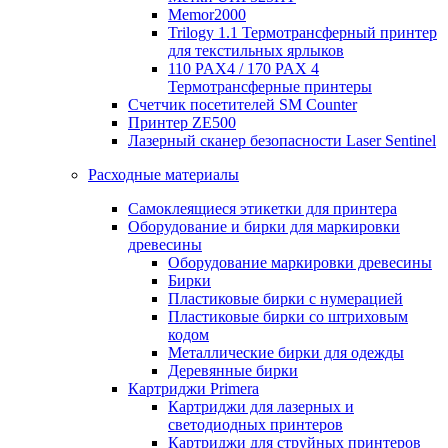
Memor2000
Trilogy 1.1 Термотрансферный принтер
для текстильных ярлыков
110 PAX4 / 170 PAX 4
Термотрансферные принтеры
Счетчик посетителей SM Counter
Принтер ZE500
Лазерный сканер безопасности Laser Sentinel
Расходные материалы
Самоклеящиеся этикетки для принтера
Оборудование и бирки для маркировки
древесины
Оборудование маркировки древесины
Бирки
Пластиковые бирки с нумерацией
Пластиковые бирки со штриховым
кодом
Металлические бирки для одежды
Деревянные бирки
Картриджи Primera
Картриджи для лазерных и
светодиодных принтеров
Картриджи для струйных принтеров