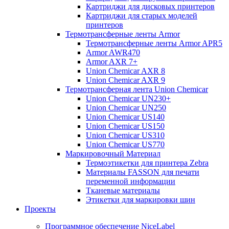
Картриджи для дисковых принтеров
Картриджи для старых моделей
принтеров
Термотрансферные ленты Armor
Термотрансферные ленты Armor APR5
Armor AWR470
Armor AXR 7+
Union Chemicar AXR 8
Union Chemicar AXR 9
Термотрансферная лента Union Chemicar
Union Chemicar UN230+
Union Chemicar UN250
Union Chemicar US140
Union Chemicar US150
Union Chemicar US310
Union Chemicar US770
Маркировочный Материал
Термоэтикетки для принтера Zebra
Материалы FASSON для печати
переменной информации
Тканевые материалы
Этикетки для маркировки шин
Проекты
Программное обеспечение NiceLabel