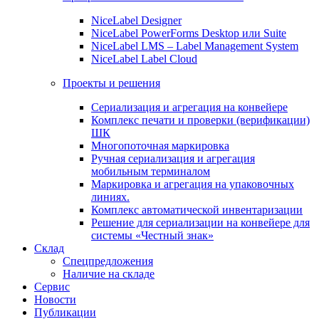
NiceLabel Designer
NiceLabel PowerForms Desktop или Suite
NiceLabel LMS – Label Management System
NiceLabel Label Cloud
Проекты и решения
Сериализация и агрегация на конвейере
Комплекс печати и проверки (верификации)
ШК
Многопоточная маркировка
Ручная сериализация и агрегация
мобильным терминалом
Маркировка и агрегация на упаковочных
линиях.
Комплекс автоматической инвентаризации
Решение для сериализации на конвейере для
системы «Честный знак»
Склад
Спецпредложения
Наличие на складе
Сервис
Новости
Публикации