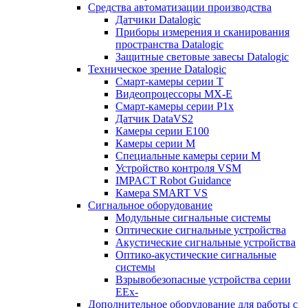
Средства автоматизации производства
Датчики Datalogic
Приборы измерения и сканирования
пространства Datalogic
Защитные световые завесы Datalogic
Техническое зрение Datalogic
Смарт-камеры серии T
Видеопроцессоры MX-E
Смарт-камеры серии P1x
Датчик DataVS2
Камеры серии E100
Камеры серии M
Специальные камеры серии M
Устройство контроля VSM
IMPACT Robot Guidance
Камера SMART VS
Cигнальное оборудование
Модульные сигнальные системы
Оптические сигнальные устройства
Акустические сигнальные устройства
Оптико-акустические сигнальные
системы
Взрывобезопасные устройства серии
EEx-
Дополнительное оборудование для работы с