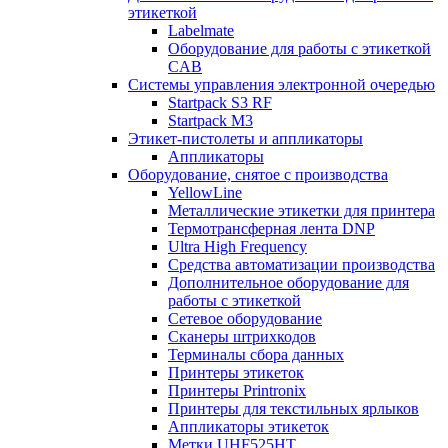
этикеткой
Labelmate
Оборудование для работы с этикеткой
CAB
Системы управления электронной очередью
Startpack S3 RF
Startpack M3
Этикет-пистолеты и аппликаторы
Аппликаторы
Оборудование, снятое с производства
YellowLine
Металлические этикетки для принтера
Термотрансферная лента DNP
Ultra High Frequency
Средства автоматизации производства
Дополнительное оборудование для
работы с этикеткой
Сетевое оборудование
Сканеры штрихкодов
Терминалы сбора данных
Принтеры этикеток
Принтеры Printronix
Принтеры для текстильных ярлыков
Аппликаторы этикеток
Метки UHF525HT