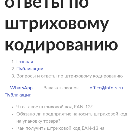
ответы по
штриховому
кодированию
Главная
Публикации
Вопросы и ответы по штриховому кодированию
WhatsApp
Заказать звонок
office@infots.ru
Публикации
Что такое штриховой код EAN-13?
Обязано ли предприятие наносить штриховой код
на упаковку товара?
Как получить штриховой код EAN-13 на