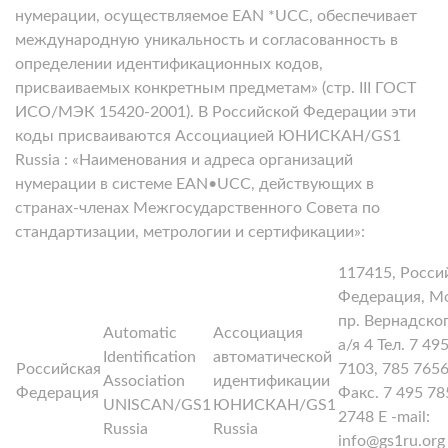
нумерации, осуществляемое EAN *UCC, обеспечивает
международную уникальность и согласованность в
определении идентификационных кодов,
присваиваемых конкретным предметам» (стр. III ГОСТ
ИСО/МЭК 15420-2001).
В Российской Федерации эти
коды присваиваются Ассоциацией ЮНИСКАН/GS1
Russia :
«Наименования и адреса организаций
нумерации в системе EAN•UCC, действующих в
странах-членах Межгосударственного Совета по
стандартизации, метрологии и сертификации»:
117415, Росси
Федерация, Мо
пр. Вернадског
Automatic
Ассоциация
а/я 4 Тел. 7 49
Identification
автоматической
Российская
7103, 785 765
Association
идентификации
Федерация
Факс. 7 495 78
UNISCAN/GS1
ЮНИСКАН/GS1
2748 E -mail:
Russia
Russia
info@gs1ru.org